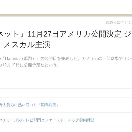
2025.4.25 Fri 13
ット』11月27日アメリカ公開決定 ジ
・メスカル主演
『Hamnet（原題）』の公開日を発表した。アメリカの一部劇場でサン
の12月19日に公開予定だという。
野太賀らに熱い口コミ『開戦前夜』
クチャーズのテレビ部門とファースト・ルック契約締結