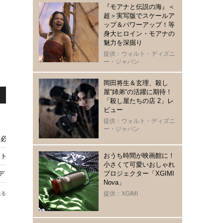
『モアナと伝説の海』＜
超＞実写版でスケールア
ップ＆パワーアップ！等
身大ヒロイン・モアナの
魅力を深掘り
提供：ウォルト・ディズニ
ー・ジャパン
岡田将生＆玄理、殺し
屋“姉弟“の活躍に期待！
「殺し屋たちの店 2」レ
ビュー
提供：ウォルト・ディズニ
ー・ジャパン
る必要さえなかった」ポール・メスカルとの共演語る『ハムネット』特別映像
おうち時間が映画館に！
ト』トークイベント付き試写会に5組10名様
小さくて可愛いおしゃれ
カデミー賞8部門ノミネート『ハムネット』本予告＆ポスター
プロジェクター「XGIMI
Nova」
提供：XGIMI
送る