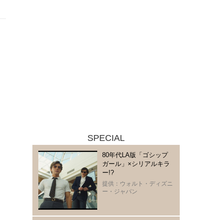
SPECIAL
80年代LA版「ゴシップ
ガール」×シリアルキラ
ー!?
提供：ウォルト・ディズニ
ー・ジャパン