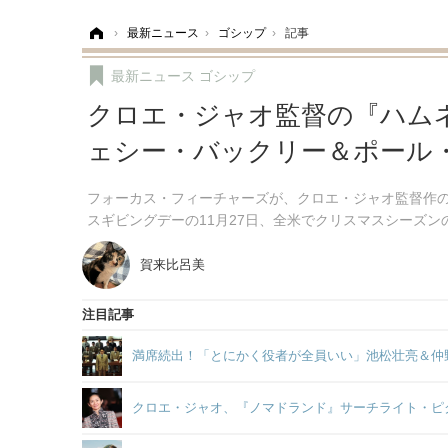
ホーム
›
最新ニュース
›
ゴシップ
›
記事
最新ニュース
ゴシップ
クロエ・ジャオ監督の『ハムネ
ェシー・バックリー＆ポール
フォーカス・フィーチャーズが、クロエ・ジャオ監督作の
スギビングデーの11月27日、全米でクリスマスシーズン
賀来比呂美
注目記事
満席続出！「とにかく役者が全員いい」池松壮亮＆仲
クロエ・ジャオ、『ノマドランド』サーチライト・ピ