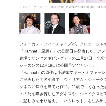
ジェシー・バックリー Photo by Tim P. Whitby/Getty Images For Societ
フォーカス・フィーチャーズが、クロエ・ジャ
『Hamnet（原題）』の公開日を発表した。ア
劇場でサンクスギビングデーの11月27日、全米
シーズンの12月19日に公開予定だという。
『Hamnet』の原作は小説家マギー・オファーレル
に発表した同名小説で、ウィリアム・シェーク
グネスに焦点を当てた作品。11歳で亡くなった
トの死を嘆き苦しむアグネスや、シェイクスピ
に悲しみを乗り越え、「ハムレット」を生み出