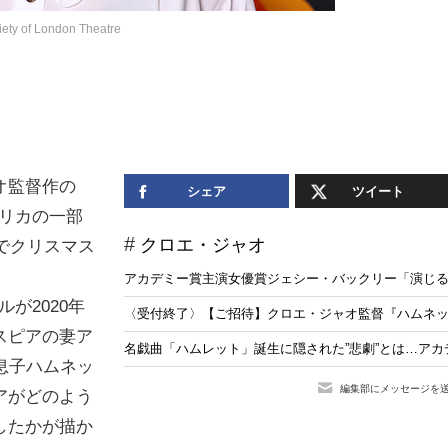
y of London Theatre
オ監督作の
シェア
ツイート
メリカの一部
クロエ・ジャオ
でクリスマス
アカデミー賞主演女優賞ジェシー・バックリー「演じ
が2020年
〈受付終了〉【ご招待】クロエ・ジャオ監督『ハムネッ
スピアの妻ア
名戯曲「ハムレット」誕生に隠された”悲劇”とは…ア
息子ハムネッ
編集部にメッセージを
アがどのよう
したかが描か