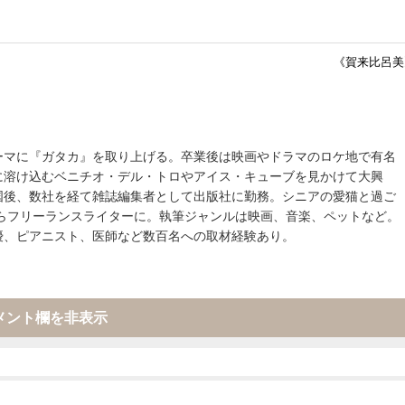
《賀来比呂美
ーマに『ガタカ』を取り上げる。卒業後は映画やドラマのロケ地で有名
に溶け込むベニチオ・デル・トロやアイス・キューブを見かけて大興
国後、数社を経て雑誌編集者として出版社に勤務。シニアの愛猫と過ご
からフリーランスライターに。執筆ジャンルは映画、音楽、ペットなど。
優、ピアニスト、医師など数百名への取材経験あり。
メント欄を非表示