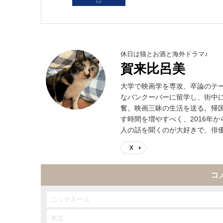
休日は猫とお酒と海外ドラマ♪
賀来比呂美
大学で映画学を専攻、卒論のテ
なバンクーバーに留学し、街中
奮。映画三昧の生活を送る。帰
す時間を増やすべく、2016年
人の話を聞くのが大好きで、俳
X
コ