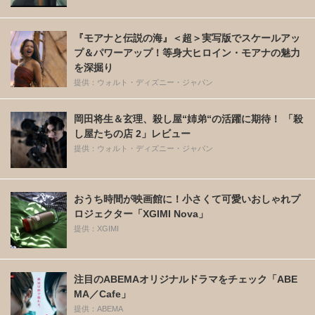
『モアナと伝説の海』＜超＞実写版でスケールアッ
プ＆パワーアップ！等身大ヒロイン・モアナの魅力
を深掘り
提供：ウォルト・ディズニー・ジャパン
岡田将生＆玄理、殺し屋“姉弟“の活躍に期待！ 「殺
し屋たちの店 2」レビュー
提供：ウォルト・ディズニー・ジャパン
おうち時間が映画館に！小さくて可愛いおしゃれプ
ロジェクター「XGIMI Nova」
提供：XGIMI
注目のABEMAオリジナルドラマをチェック「ABE
MA／Cafe」
提供：ABEMA