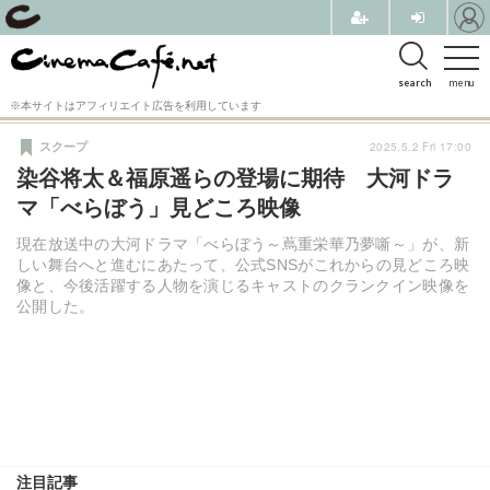
search
menu
※本サイトはアフィリエイト広告を利用しています
2025.5.2 Fri 17:00
スクープ
染谷将太＆福原遥らの登場に期待 大河ドラ
マ「べらぼう」見どころ映像
現在放送中の大河ドラマ「べらぼう～蔦重栄華乃夢噺～」が、新
しい舞台へと進むにあたって、公式SNSがこれからの見どころ映
像と、今後活躍する人物を演じるキャストのクランクイン映像を
公開した。
注目記事