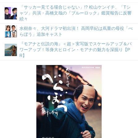
「サッカー見てる場合じゃない」!? 松山ケンイチ、「Tシ
ャツ」共演・高橋文哉の『ブルーロック』鑑賞報告に反響
続々
水樹奈々、大河ドラマ初出演！ 高岡早紀は蔦重の母役「べ
らぼう」追加キャスト
『モアナと伝説の海』＜超＞実写版でスケールアップ＆パ
ワーアップ！等身大ヒロイン・モアナの魅力を深掘り【P
R】