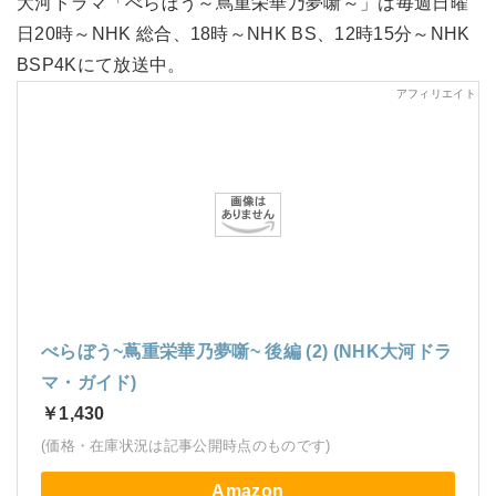
大河ドラマ「べらぼう～蔦重栄華乃夢噺～」は毎週日曜
日20時～NHK 総合、18時～NHK BS、12時15分～NHK
BSP4Kにて放送中。
べらぼう~蔦重栄華乃夢噺~ 後編 (2) (NHK大河ドラ
マ・ガイド)
￥1,430
(価格・在庫状況は記事公開時点のものです)
Amazon