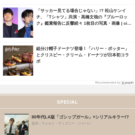
「サッカー見てる場合じゃない」!? 松山ケンイ
チ、「Tシャツ」共演・高橋文哉の『ブルーロッ
ク』鑑賞報告に反響続々 1枚目の写真・画像 | cin
emacafe.net
組分け帽子ドーナツ登場！「ハリー・ポッター」
とクリスピー・クリーム・ドーナツが日本初コラ
ボ
Recommended by
SPECIAL
80年代LA版「ゴシップガール」×シリアルキラー!?
提供：ウォルト・ディズニー・ジャパン