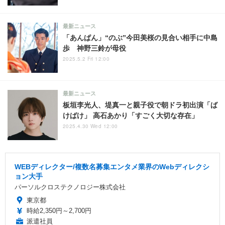
最新ニュース
「あんぱん」“のぶ”今田美桜の見合い相手に中島
歩 神野三鈴が母役
2025.5.2 Fri 12:00
最新ニュース
板垣李光人、堤真一と親子役で朝ドラ初出演「ば
けばけ」 高石あかり「すごく大切な存在」
2025.4.30 Wed 12:00
WEBディレクター/複数名募集エンタメ業界のWebディレクシ
ョン大手
パーソルクロステクノロジー株式会社
東京都
時給2,350円～2,700円
派遣社員