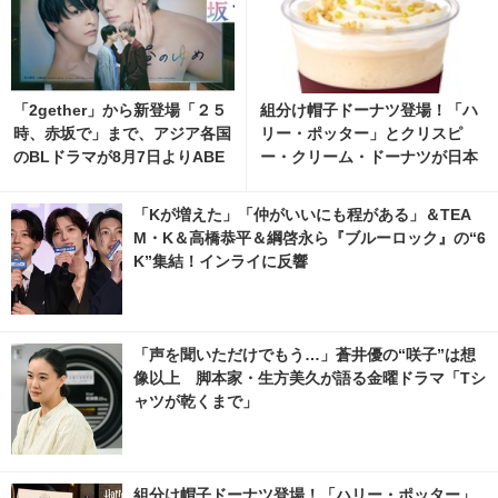
「2gether」から新登場「２５
組分け帽子ドーナツ登場！「ハ
時、赤坂で」まで、アジア各国
リー・ポッター」とクリスピ
のBLドラマが8月7日よりABE
ー・クリーム・ドーナツが日本
MAで無料配信
初コラボ 11枚目の写真・画像 |
cinemacafe.net
「Kが増えた」「仲がいいにも程がある」＆TEA
M・K＆高橋恭平＆綱啓永ら『ブルーロック』の“6
K”集結！インライに反響
「声を聞いただけでもう…」蒼井優の“咲子”は想
像以上 脚本家・生方美久が語る金曜ドラマ「Tシ
ャツが乾くまで」
組分け帽子ドーナツ登場！「ハリー・ポッター」