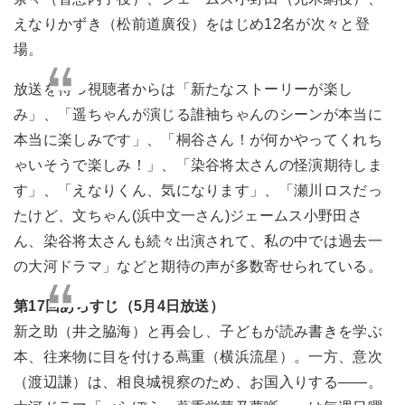
えなりかずき（松前道廣役）をはじめ12名が次々と登
場。
放送を待つ視聴者からは「新たなストーリーが楽し
み」、「遥ちゃんが演じる誰袖ちゃんのシーンが本当に
本当に楽しみです」、「桐谷さん！が何かやってくれち
ゃいそうで楽しみ！」、「染谷将太さんの怪演期待しま
す」、「えなりくん、気になります」、「瀬川ロスだっ
たけど、文ちゃん(浜中文一さん)ジェームス小野田さ
ん、染谷将太さんも続々出演されて、私の中では過去一
の大河ドラマ」などと期待の声が多数寄せられている。
第17回あらすじ（5月4日放送）
新之助（井之脇海）と再会し、子どもが読み書きを学ぶ
本、往来物に目を付ける蔦重（横浜流星）。一方、意次
（渡辺謙）は、相良城視察のため、お国入りする――。