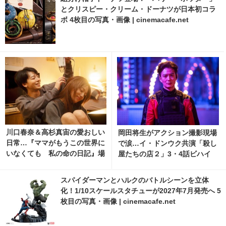
とクリスピー・クリーム・ドーナツが日本初コラ
ボ 4枚目の写真・画像 | cinemacafe.net
川口春奈＆高杉真宙の愛おしい
岡田将生がアクション撮影現場
日常…『ママがもうこの世界に
で涙…イ・ドンウク共演「殺し
いなくても 私の命の日記』場
屋たちの店２」3・4話ビハイ
面写真
ンド映像
スパイダーマンとハルクのバトルシーンを立体
化！1/10スケールスタチューが2027年7月発売へ 5
枚目の写真・画像 | cinemacafe.net