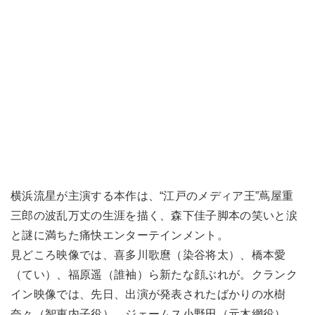
横浜流星が主演する本作は、“江戸のメディア王”蔦屋重
三郎の波乱万丈の生涯を描く、森下佳子脚本の笑いと涙
と謎に満ちた痛快エンターテインメント。
見どころ映像では、喜多川歌麿（染谷将太）、橋本愛
（てい）、福原遥（誰袖）ら新たな顔ぶれが。クランク
イン映像では、先日、出演が発表されたばかりの水樹
奈々（智恵内子役）、ジェームス小野田（元木網役）、