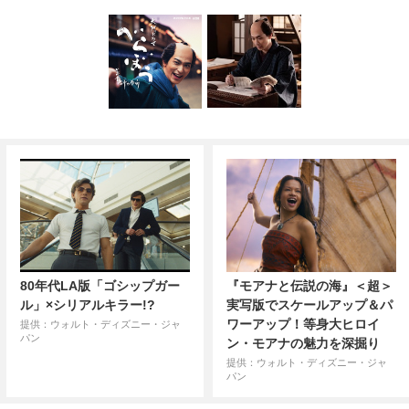
80年代LA版「ゴシップガー
『モアナと伝説の海』＜超＞
ル」×シリアルキラー!?
実写版でスケールアップ＆パ
ワーアップ！等身大ヒロイ
提供：ウォルト・ディズニー・ジャ
パン
ン・モアナの魅力を深掘り
提供：ウォルト・ディズニー・ジャ
パン