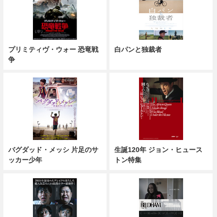
プリミティヴ・ウォー 恐竜戦
白パンと独裁者
争
バグダッド・メッシ 片足のサ
生誕120年 ジョン・ヒュース
ッカー少年
トン特集