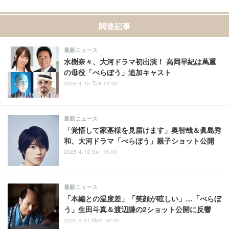
関連記事
最新ニュース
水樹奈々、大河ドラマ初出演！ 高岡早紀は蔦重
の母役「べらぼう」追加キャスト
2025.4.15 Tue 10:00
最新ニュース
「覚悟して家基様を見届けます」奥智哉＆眞島秀
和、大河ドラマ「べらぼう」親子ショット公開
2025.4.12 Sat 16:00
最新ニュース
「本編との温度差」「笑顔が眩しい」…「べらぼ
う」生田斗真＆渡辺謙の2ショット公開に反響
2025.3.31 Mon 18:30