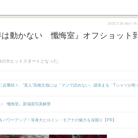
2025.5.26 Mon 18
露伴は動かない 懺悔室』オフショット
.1の大ヒットスタートとなった。
反響続々、“直人”高橋文哉には「マジで読めない」謎深まる「Tシャツが乾
い 懺悔室』新場面写真解禁
＆パワーアップ！等身大ヒロイン・モアナの魅力を深掘り【PR】