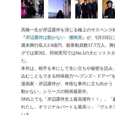
高橋一生が岸辺露伴を演じる極上のサスペンス
『岸辺露伴は動かない 懺悔室』
が、5月23日
週末興行収入2.6億円、観客動員数17.7万人、
グでは第3位、邦画実写ではNo.1の大ヒットス
た。
本作は、相手を本にして生い立ちや秘密を読み
込むこともできる特殊能力“ヘブンズ・ドアー”
漫画家・岸辺露伴が、奇怪な事件に立ち向かう
動かない」シリーズの映画最新作。
SNS上でも「岸辺露伴史上最高傑作！！」、
れたし、オリジナルパートも最高ッ」「ヴェネ
いる。