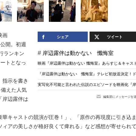
映画
シェア
ツイート
に公開。初週
岸辺露伴は動かない 懺悔室
興行ランキン
タートとなっ
映画『岸辺露伴は動かない 懺悔室』あらすじ＆キャストま
『岸辺露伴は動かない 懺悔室』テレビ初放送決定！
、指示を書き
実写化不可能と言われた伝説のエピソードを映画化『岸辺露伴
を備えた人気
編集部にメッセージを
「岸辺露伴は
「豪華キャストの競演が圧巻！」、「原作の再現度に引き込
ツィアの美しさが格好良くて痺れる」など感想が寄せられ