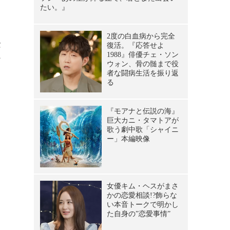
ス
念
け