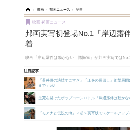
ホーム
›
映画
›
邦画ニュース
›
記事
映画
邦画ニュース
邦画実写初登場No.1『岸辺
着
映画『岸辺露伴は動かない 懺悔室』が邦画実写ではNo
注目記事
「蒼井優の演技すごすぎ」「圧巻の長回し」衝撃展開に
まで」5話
生死を懸けたポップコーンバトル『岸辺露伴は動かな
『モアナと伝説の海』＜超＞実写版でスケールアップ