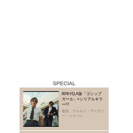
SPECIAL
80年代LA版「ゴシップ
ガール」×シリアルキラ
ー!?
提供：ウォルト・ディズニ
ー・ジャパン