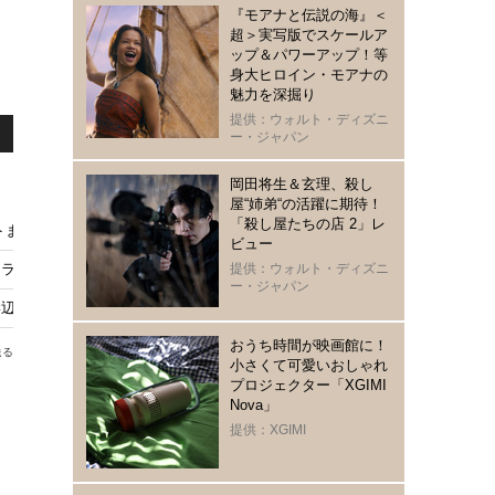
『モアナと伝説の海』＜
超＞実写版でスケールア
ップ＆パワーアップ！等
身大ヒロイン・モアナの
魅力を深掘り
提供：ウォルト・ディズニ
ー・ジャパン
岡田将生＆玄理、殺し
屋“姉弟“の活躍に期待！
「殺し屋たちの店 2」レ
とめ【5月3日16時10分から放送】
ビュー
ドラマ「ホットサマー・マーサ」「ジャンケン小僧」「密漁海岸」再放送も
提供：ウォルト・ディズニ
ー・ジャパン
は動かない 懺悔室』9月12日よりPrime Videoで配信開始
おうち時間が映画館に！
送る
小さくて可愛いおしゃれ
プロジェクター「XGIMI
Nova」
ま
提供：XGIMI
て