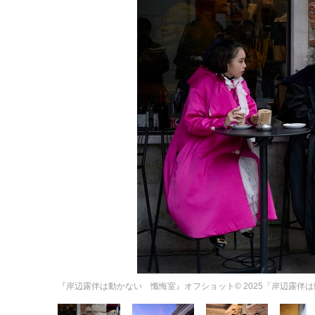
『岸辺露伴は動かない 懺悔室』オフショット© 2025「岸辺露伴は動かない