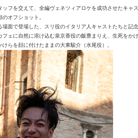
タッフを交えて、全編ヴェネツィアロケを成功させたキャ
顔のオフショット。
る場面で登場した、スリ役のイタリア人キャストたちと記
カフェに自然に溶け込む泉京香役の飯豊まりえ、生死をか
かけらを顔に付けたままの大東駿介（水尾役）。