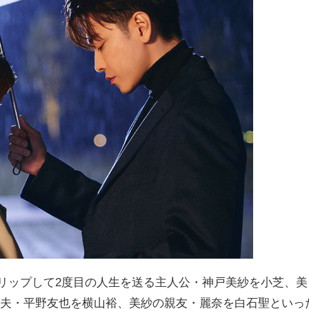
プスリップして2度目の人生を送る主人公・神戸美紗を小芝、美
の夫・平野友也を横山裕、美紗の親友・麗奈を白石聖といっ