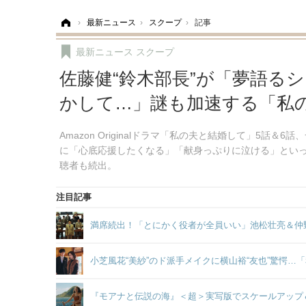
ホーム
›
最新ニュース
›
スクープ
›
記事
最新ニュース
スクープ
佐藤健“鈴木部長”が「夢語る
かして…」謎も加速する「私の
Amazon Originalドラマ「私の夫と結婚して」5
に「心底応援したくなる」「献身っぷりに泣ける」とい
聴者も続出。
注目記事
満席続出！「とにかく役者が全員いい」池松壮亮＆仲
小芝風花“美紗”のド派手メイクに横山裕“友也”驚愕…
『モアナと伝説の海』＜超＞実写版でスケールアップ