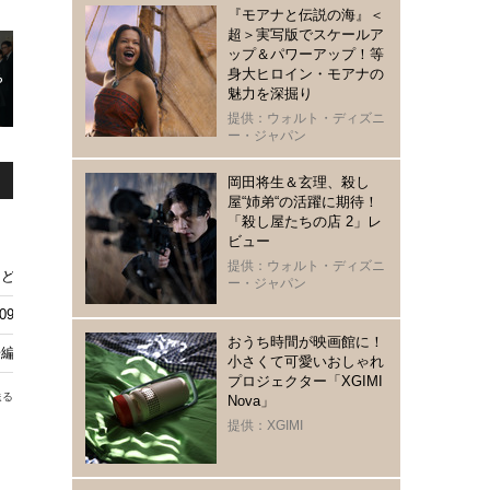
『モアナと伝説の海』＜
超＞実写版でスケールア
ップ＆パワーアップ！等
身大ヒロイン・モアナの
魅力を深掘り
提供：ウォルト・ディズニ
ー・ジャパン
岡田将生＆玄理、殺し
屋“姉弟“の活躍に期待！
「殺し屋たちの店 2」レ
ビュー
提供：ウォルト・ディズニ
ど最新ドラマまで、癒されながらパワーチャージ！ヒーリングドラマ4選
ー・ジャパン
99』11月25日より配信決定
おうち時間が映画館に！
編公開 スティーブン・キングの名作を現代的に再構築
小さくて可愛いおしゃれ
プロジェクター「XGIMI
送る
Nova」
提供：XGIMI