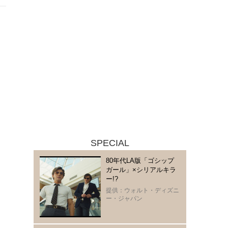
SPECIAL
80年代LA版「ゴシップ
ガール」×シリアルキラ
ー!?
提供：ウォルト・ディズニ
ー・ジャパン