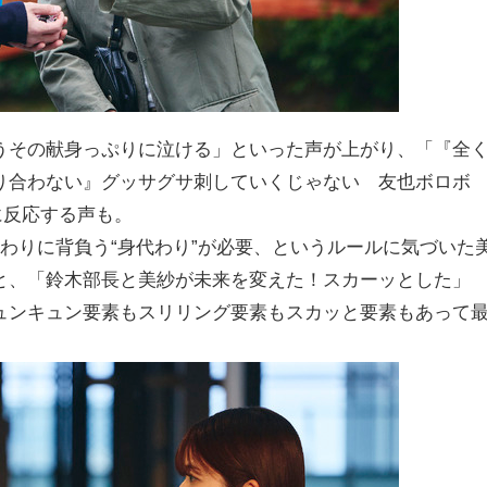
うその献身っぷりに泣ける」といった声が上がり、「『全
り合わない』グッサグサ刺していくじゃない 友也ボロボ
に反応する声も。
わりに背負う“身代わり”が必要、というルールに気づいた
と、「鈴木部長と美紗が未来を変えた！スカーッとした」
ュンキュン要素もスリリング要素もスカッと要素もあって