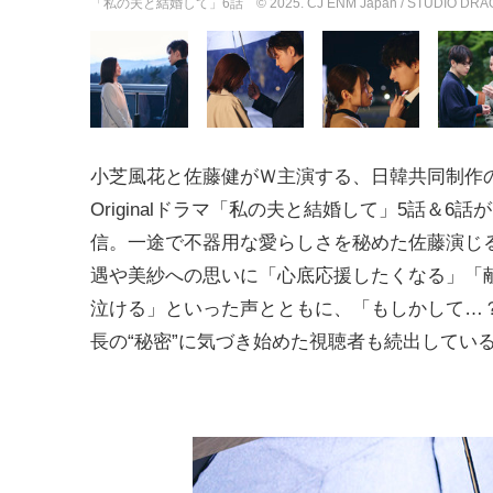
「私の夫と結婚して」6話 © 2025. CJ ENM Japan / STUDIO DRAGON a
小芝風花と佐藤健がＷ主演する、日韓共同制作のA
Originalドラマ「私の夫と結婚して」5話＆6話が
信。一途で不器用な愛らしさを秘めた佐藤演じ
遇や美紗への思いに「心底応援したくなる」「
泣ける」といった声とともに、「もしかして…
長の“秘密”に気づき始めた視聴者も続出してい