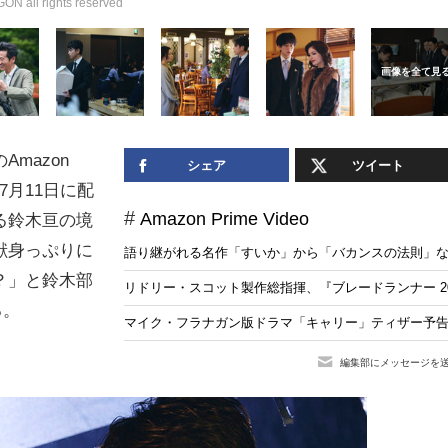
ll rights reserved
mazon
シェア
ツイート
7月11日に配
Amazon Prime Video
る鈴木亘の境
献身っぷりに
語り継がれる名作「すいか」から「バカンスの法則」な
？」と鈴木部
リドリー・スコット製作総指揮、『ブレードランナー 20
る。
マイク・フラナガン版ドラマ「キャリー」ティザー予告
編集部にメッセージを