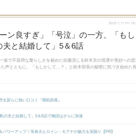
2025.7.11 Fri 18
シーン良すぎ」「号泣」の一方、「もし
夫と結婚して」5＆6話
話＆6話、一途で不器用な愛らしさを秘めた佐藤演じる鈴木亘の境遇や美紗への思
った声とともに、「もしかして…？」と鈴木部長の秘密に気づき始めた
野太賀らに熱い口コミ『開戦前夜』
「私の夫と結婚して」5＆6話で物語はさらに加速
＆パワーアップ！等身大ヒロイン・モアナの魅力を深掘り【PR】