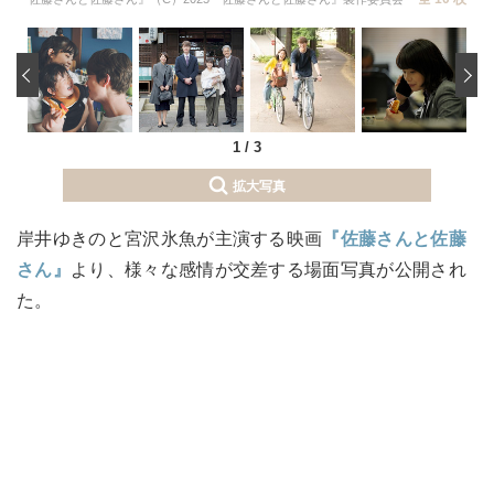
‹
1
/
3
拡大写真
岸井ゆきのと宮沢氷魚が主演する映画
『佐藤さんと佐藤
さん』
より、様々な感情が交差する場面写真が公開され
た。