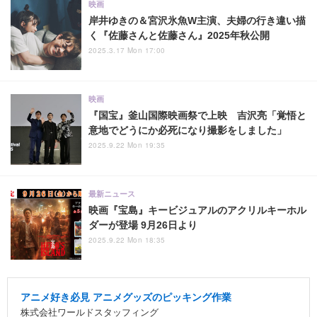
映画
岸井ゆきの＆宮沢氷魚W主演、夫婦の行き違い描
く『佐藤さんと佐藤さん』2025年秋公開
2025.3.17 Mon 17:00
映画
『国宝』釜山国際映画祭で上映 吉沢亮「覚悟と
意地でどうにか必死になり撮影をしました」
2025.9.22 Mon 19:35
最新ニュース
映画『宝島』キービジュアルのアクリルキーホル
ダーが登場 9月26日より
2025.9.22 Mon 18:35
アニメ好き必見 アニメグッズのピッキング作業
株式会社ワールドスタッフィング