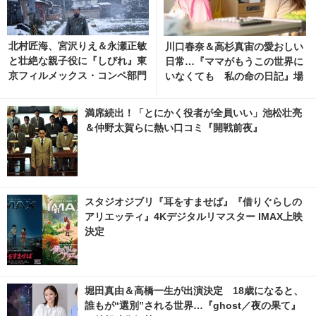
北村匠海、宮沢りえ＆永瀬正敏
川口春奈＆高杉真宙の愛おしい
と壮絶な親子役に『しびれ』東
日常…『ママがもうこの世界に
京フィルメックス・コンペ部門
いなくても 私の命の日記』場
選出へ
面写真 2枚目の写真・画像 | ci
nemacafe.net
満席続出！「とにかく役者が全員いい」池松壮亮
＆仲野太賀らに熱い口コミ『開戦前夜』
スタジオジブリ『耳をすませば』『借りぐらしの
アリエッティ』4Kデジタルリマスター IMAX上映
決定
堀田真由＆高橋一生が出演決定 18歳になると、
誰もが“選別”される世界…『ghost／夜の果て』