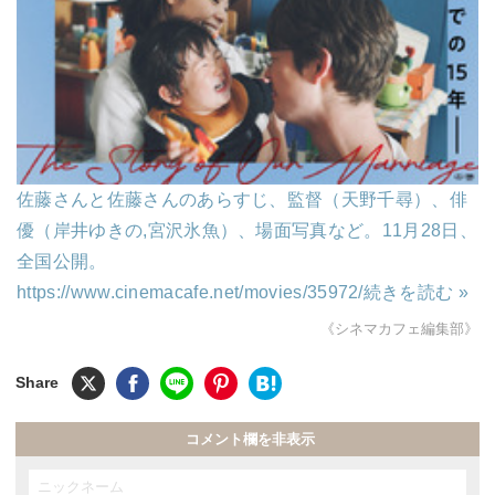
佐藤さんと佐藤さんのあらすじ、監督（天野千尋）、俳
優（岸井ゆきの,宮沢氷魚）、場面写真など。11月28日、
全国公開。
https://www.cinemacafe.net/movies/35972/
続きを読む »
《シネマカフェ編集部》
コメント欄を非表示