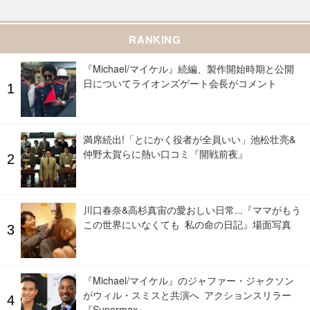
RANKING
『Michael/マイケル』続編、製作開始時期と公開
日についてライオンズゲート会長がコメント
満席続出!「とにかく役者が全員いい」池松壮亮&
仲野太賀らに熱い口コミ『開戦前夜』
川口春奈&高杉真宙の愛おしい日常...『ママがもう
この世界にいなくても 私の命の日記』場面写真
『Michael/マイケル』のジャファー・ジャクソン
がウィル・スミスと共演へ アクションスリラー
『Supermax』