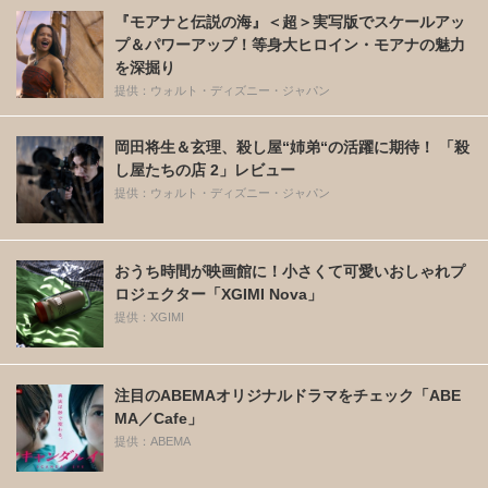
『モアナと伝説の海』＜超＞実写版でスケールアッ
プ＆パワーアップ！等身大ヒロイン・モアナの魅力
を深掘り
提供：ウォルト・ディズニー・ジャパン
岡田将生＆玄理、殺し屋“姉弟“の活躍に期待！ 「殺
し屋たちの店 2」レビュー
提供：ウォルト・ディズニー・ジャパン
おうち時間が映画館に！小さくて可愛いおしゃれプ
ロジェクター「XGIMI Nova」
提供：XGIMI
注目のABEMAオリジナルドラマをチェック「ABE
MA／Cafe」
提供：ABEMA