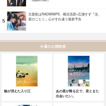
主題歌はRADWIMPS、横浜流星×広瀬すず『汝、
星のごとく』心がすれ違う最新予告
今週の公開映画
鯨が消えた入り江
あの星が降る丘で、君とまた
出会いたい。