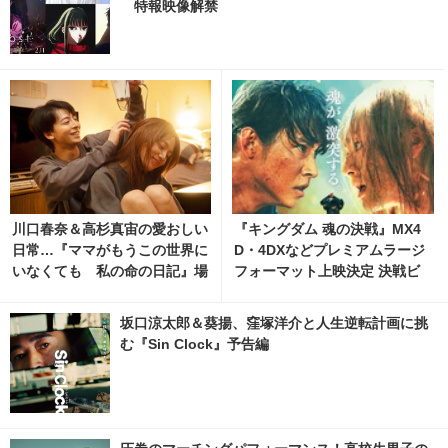
特報映像解禁
川口春奈＆高杉真宙の愛おしい
『キングダム 魂の決戦』MX4
日常…『ママがもうこの世界に
D・4DXなどプレミアムラージ
いなくても 私の命の日記』場
フォーマット上映決定 決戦ビ
面写真 1枚目の写真・画像 | ci
ジュアルも解禁
nemacafe.net
坂口涼太郎＆葵揚、窪塚洋介と人生逆転計画に挑
む『Sin Clock』予告編