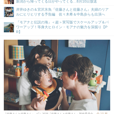
新潟から帰ってくる日がやってくる…8月10日放送
岸井ゆきの＆宮沢氷魚『佐藤さんと佐藤さん』夫婦のリア
ルにヒリヒリする予告編 佐々木希＆中島歩らも出演へ
『モアナと伝説の海』＜超＞実写版でスケールアップ＆パ
ワーアップ！等身大ヒロイン・モアナの魅力を深掘り【P
R】
全 10 枚
『佐藤さんと佐藤さん』（C）2025『佐藤さんと佐藤さん』製作委員会