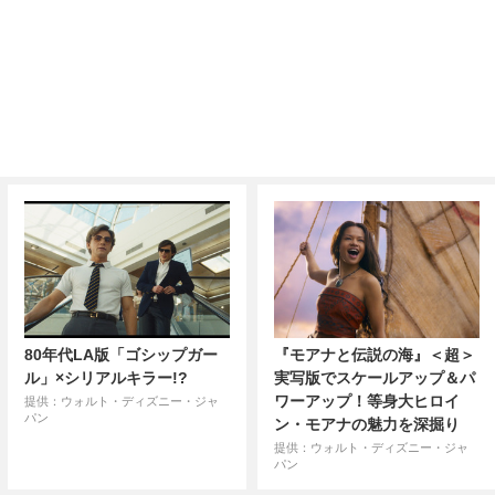
80年代LA版「ゴシップガー
『モアナと伝説の海』＜超＞
ル」×シリアルキラー!?
実写版でスケールアップ＆パ
ワーアップ！等身大ヒロイ
提供：ウォルト・ディズニー・ジャ
パン
ン・モアナの魅力を深掘り
提供：ウォルト・ディズニー・ジャ
パン