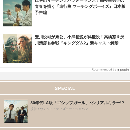
圧巻のマーチングパフォーマンス！高校生男子の
青春を描く『進行曲 マーチングボーイズ』日本版
予告編
豊川悦司が麃公、小澤征悦が呉慶役！高橋努＆渋
川清彦も参戦『キングダム2』新キャスト解禁
Recommended by
SPECIAL
80年代LA版「ゴシップガール」×シリアルキラー!?
提供：ウォルト・ディズニー・ジャパン