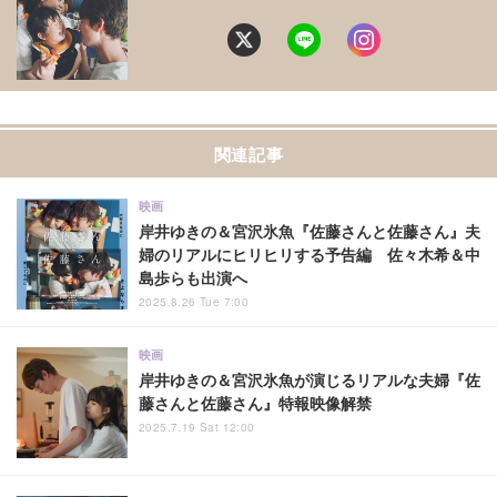
関連記事
映画
岸井ゆきの＆宮沢氷魚『佐藤さんと佐藤さん』夫
婦のリアルにヒリヒリする予告編 佐々木希＆中
島歩らも出演へ
2025.8.26 Tue 7:00
映画
岸井ゆきの＆宮沢氷魚が演じるリアルな夫婦『佐
藤さんと佐藤さん』特報映像解禁
2025.7.19 Sat 12:00