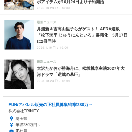
ボアイテムが10月24日より予約開始
2025.10.23 Thu 16:00
最新ニュース
井浦新＆吉高由里子らがゲスト！ AERA連載
「松下洸平 じゅうにんといろ」書籍化 3月17日
に2冊同時
2025.1.16 Thu 19:00
最新ニュース
大沢たかおが勝海舟に、松坂桃李主演2027年大
河ドラマ「逆賊の幕臣」
2025.10.23 Thu 12:00
FUN/アパレル販売の正社員募集/年収280万～
株式会社TRINITY
埼玉県
年収280万円～
正社員