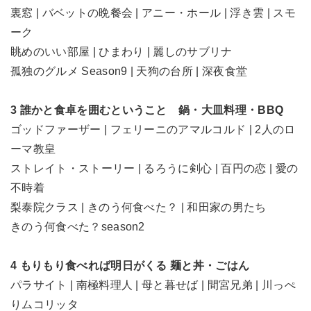
裏窓 | バベットの晩餐会 | アニー・ホール | 浮き雲 | スモ
ーク
眺めのいい部屋 | ひまわり | 麗しのサブリナ
孤独のグルメ Season9 | 天狗の台所 | 深夜食堂
3 誰かと食卓を囲むということ 鍋・大皿料理・BBQ
ゴッドファーザー | フェリーニのアマルコルド | 2人のロ
ーマ教皇
ストレイト・ストーリー | るろうに剣心 | 百円の恋 | 愛の
不時着
梨泰院クラス | きのう何食べた？ | 和田家の男たち
きのう何食べた？season2
4 もりもり食べれば明日がくる 麺と丼・ごはん
パラサイト | 南極料理人 | 母と暮せば | 間宮兄弟 | 川っぺ
りムコリッタ