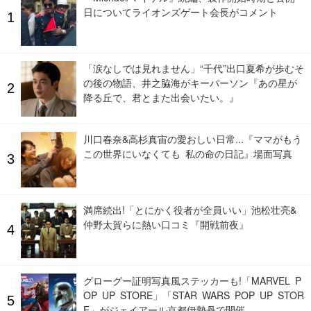
日についてライオンズゲート会長がコメント
「涙なしでは見れません」“千代”出口夏希が歩むそ
の後の物語、井之脇海がキーパーソン『あの星が
降る丘で、君とまた出会いたい。』
川口春奈&高杉真宙の愛おしい日常...『ママがもう
この世界にいなくても 私の命の日記』場面写真
満席続出!「とにかく役者が全員いい」池松壮亮&
仲野太賀らに熱い口コミ『開戦前夜』
グローグー証明写真風ステッカーも!「MARVEL P
OP UP STORE」「STAR WARS POP UP STOR
E」がジェイアール京都伊勢丹で開催