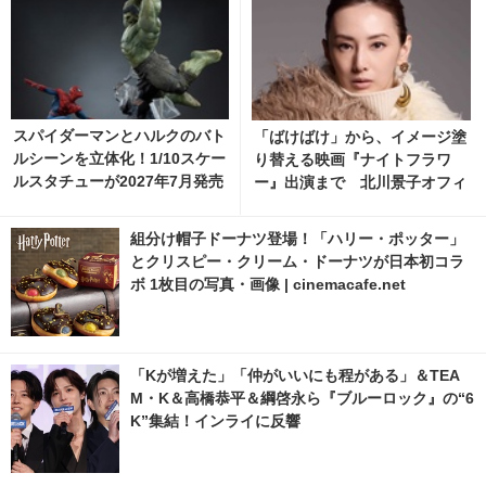
スパイダーマンとハルクのバト
「ばけばけ」から、イメージ塗
ルシーンを立体化！1/10スケー
り替える映画『ナイトフラワ
ルスタチューが2027年7月発売
ー』出演まで 北川景子オフィ
へ
シャルカレンダー2026発売
組分け帽子ドーナツ登場！「ハリー・ポッター」
とクリスピー・クリーム・ドーナツが日本初コラ
ボ 1枚目の写真・画像 | cinemacafe.net
「Kが増えた」「仲がいいにも程がある」＆TEA
M・K＆高橋恭平＆綱啓永ら『ブルーロック』の“6
K”集結！インライに反響