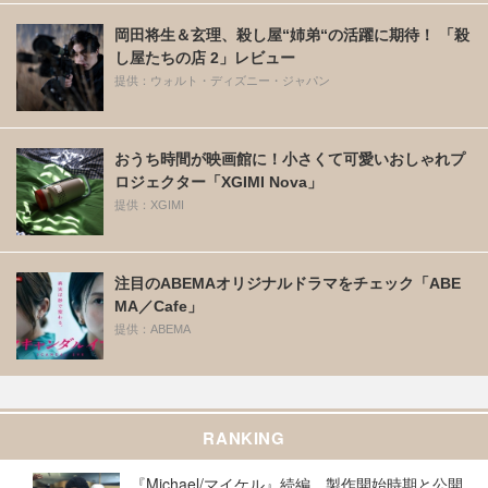
岡田将生＆玄理、殺し屋“姉弟“の活躍に期待！ 「殺
し屋たちの店 2」レビュー
提供：ウォルト・ディズニー・ジャパン
おうち時間が映画館に！小さくて可愛いおしゃれプ
ロジェクター「XGIMI Nova」
提供：XGIMI
注目のABEMAオリジナルドラマをチェック「ABE
MA／Cafe」
提供：ABEMA
RANKING
『Michael/マイケル』続編、製作開始時期と公開