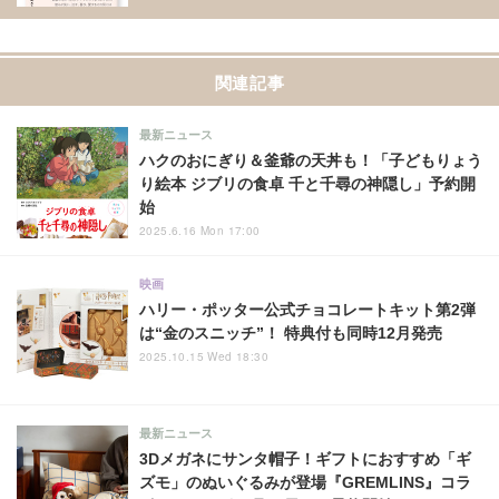
関連記事
最新ニュース
ハクのおにぎり＆釜爺の天丼も！「子どもりょう
り絵本 ジブリの食卓 千と千尋の神隠し」予約開
始
2025.6.16 Mon 17:00
映画
ハリー・ポッター公式チョコレートキット第2弾
は“金のスニッチ”！ 特典付も同時12月発売
2025.10.15 Wed 18:30
最新ニュース
3Dメガネにサンタ帽子！ギフトにおすすめ「ギ
ズモ」のぬいぐるみが登場『GREMLINS』コラ