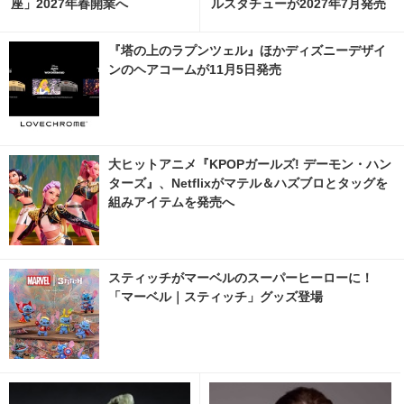
座」2027年春開業へ
ルスタチューが2027年7月発売
へ 5枚目の写真・画像 | cinem
acafe.net
『塔の上のラプンツェル』ほかディズニーデザイ
ンのヘアコームが11月5日発売
大ヒットアニメ『KPOPガールズ! デーモン・ハン
ターズ』、Netflixがマテル＆ハズブロとタッグを
組みアイテムを発売へ
スティッチがマーベルのスーパーヒーローに！
「マーベル｜スティッチ」グッズ登場