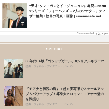
“天才”ソン・ガンとイ・ジュニョンに亀裂…Netfli
xシリーズ「フォーハンズ ～2人のソナタ～」ティ
ザー解禁 1枚目の写真・画像 | cinemacafe.net
Recommended by
SPECIAL
80年代LA版「ゴシップガール」×シリアルキラー!?
提供：ウォルト・ディズニー・ジャパン
『モアナと伝説の海』＜超＞実写版でスケールアッ
プ＆パワーアップ！等身大ヒロイン・モアナの魅力
を深掘り
提供：ウォルト・ディズニー・ジャパン