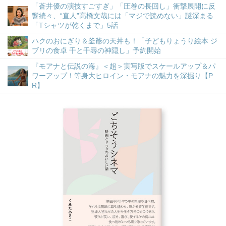
「蒼井優の演技すごすぎ」「圧巻の長回し」衝撃展開に反
響続々、“直人”高橋文哉には「マジで読めない」謎深まる
「Tシャツが乾くまで」5話
ハクのおにぎり＆釜爺の天丼も！「子どもりょうり絵本 ジ
ブリの食卓 千と千尋の神隠し」予約開始
『モアナと伝説の海』＜超＞実写版でスケールアップ＆パ
ワーアップ！等身大ヒロイン・モアナの魅力を深掘り【P
R】