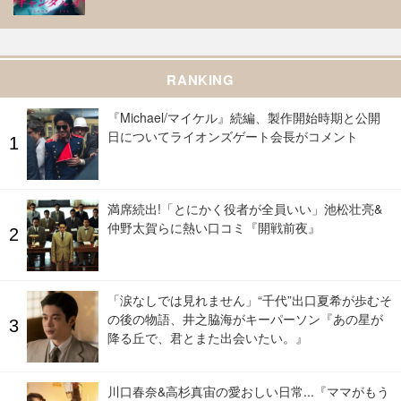
RANKING
『Michael/マイケル』続編、製作開始時期と公開
日についてライオンズゲート会長がコメント
満席続出!「とにかく役者が全員いい」池松壮亮&
仲野太賀らに熱い口コミ『開戦前夜』
「涙なしでは見れません」“千代”出口夏希が歩むそ
の後の物語、井之脇海がキーパーソン『あの星が
降る丘で、君とまた出会いたい。』
川口春奈&高杉真宙の愛おしい日常...『ママがもう