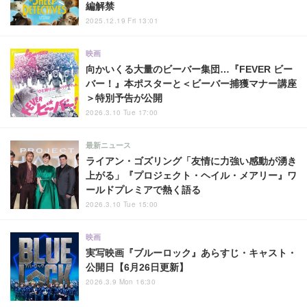
編解禁
2025.12.19 Fri 13:01
映画
向かいくる大量のビーバー集団…『FEVER ビー
バー！』本ポスターと＜ビーバー捕獲マナー講座
＞特別予告が公開
2026.3.10 Tue 17:00
最新ニュース
ライアン・ゴズリング「友情に力強い感動が湧き
上がる」『プロジェクト・ヘイル・メアリー』ワ
ールドプレミアで熱く語る
2026.3.10 Tue 15:00
映画
実写映画『ブルーロック』あらすじ・キャスト・
公開日【6月26日更新】
2026.3.9 Mon 16:30