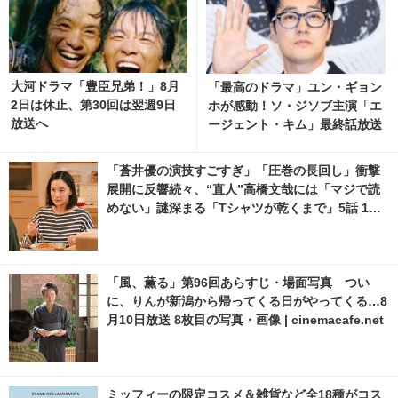
大河ドラマ「豊臣兄弟！」8月
「最高のドラマ」ユン・ギョン
2日は休止、第30回は翌週9日
ホが感動！ソ・ジソブ主演「エ
放送へ
ージェント・キム」最終話放送
記念パーティーの裏側の映像解
禁 4枚目の写真・画像 | cinem
「蒼井優の演技すごすぎ」「圧巻の長回し」衝撃
acafe.net
展開に反響続々、“直人”高橋文哉には「マジで読
めない」謎深まる「Tシャツが乾くまで」5話 1枚
目の写真・画像 | cinemacafe.net
「風、薫る」第96回あらすじ・場面写真 つい
に、りんが新潟から帰ってくる日がやってくる…8
月10日放送 8枚目の写真・画像 | cinemacafe.net
ミッフィーの限定コスメ＆雑貨など全18種がコス