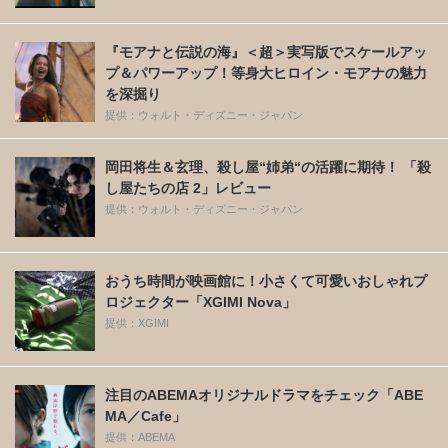
『モアナと伝説の海』＜超＞実写版でスケールアッ
プ＆パワーアップ！等身大ヒロイン・モアナの魅力
を深掘り
提供：ウォルト・ディズニー・ジャパン
岡田将生＆玄理、殺し屋“姉弟“の活躍に期待！ 「殺
し屋たちの店 2」レビュー
提供：ウォルト・ディズニー・ジャパン
おうち時間が映画館に！小さくて可愛いおしゃれプ
ロジェクター「XGIMI Nova」
提供：XGIMI
注目のABEMAオリジナルドラマをチェック「ABE
MA／Cafe」
提供：ABEMA