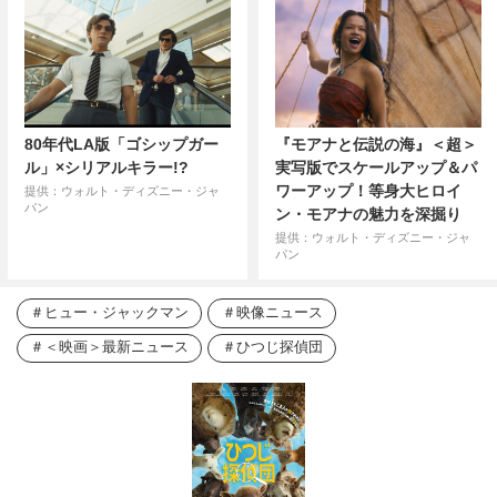
80年代LA版「ゴシップガー
『モアナと伝説の海』＜超＞
ル」×シリアルキラー!?
実写版でスケールアップ＆パ
ワーアップ！等身大ヒロイ
提供：ウォルト・ディズニー・ジャ
パン
ン・モアナの魅力を深掘り
提供：ウォルト・ディズニー・ジャ
パン
ヒュー・ジャックマン
映像ニュース
＜映画＞最新ニュース
ひつじ探偵団