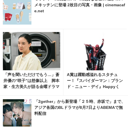
メキッチンに登場 2枚目の写真・画像 | cinemacaf
e.net
「声を聞いただけでもう…」蒼
A賞は躍動感溢れるスタチュ
井優の“咲子”は想像以上 脚本
ー！『スパイダーマン：ブラン
家・生方美久が語る金曜ドラマ
ド・ニュー・デイ』Happyく
「Tシャツが乾くまで」
じ、8月7日発売開始
「2gether」から新登場「２５時、赤坂で」まで、
アジア各国のBLドラマが8月7日よりABEMAで無
料配信