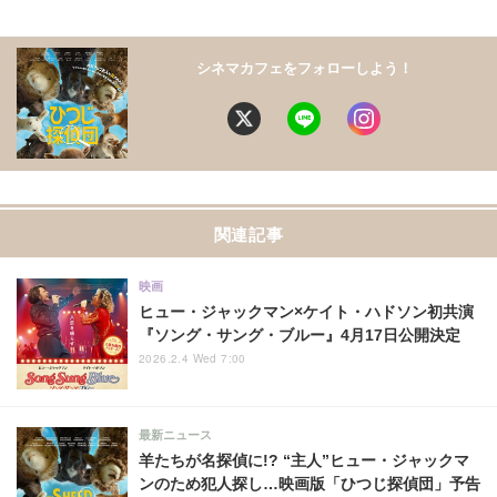
シネマカフェをフォローしよう！
関連記事
映画
ヒュー・ジャックマン×ケイト・ハドソン初共演
『ソング・サング・ブルー』4月17日公開決定
2026.2.4 Wed 7:00
最新ニュース
羊たちが名探偵に!? “主人”ヒュー・ジャックマ
ンのため犯人探し…映画版「ひつじ探偵団」予告