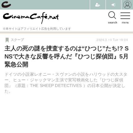
search
menu
※本サイトはアフィリエイト広告を利用しています
2026.3.10 Tue 19:00
スクープ
主人の死の謎を捜査するのは“ひつじ”たち!? S
NSで大きな反響を呼んだ『ひつじ探偵団』5月
緊急公開
ドイツの小説家レオニー・スヴァンの小説をハリウッドの大スタ
ー、ヒュー・ジャックマン主演で実写映画化した『ひつじ探偵
団』（原題：THE SHEEP DETECTIVES ）の日本公開が決定し
た。