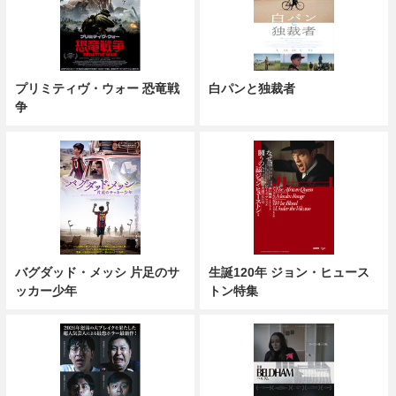
プリミティヴ・ウォー 恐竜戦
白パンと独裁者
争
バグダッド・メッシ 片足のサ
生誕120年 ジョン・ヒュース
ッカー少年
トン特集