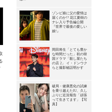
取
る
ど