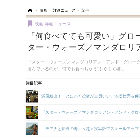
ホーム
›
映画
›
洋画ニュース
›
記事
映画
洋画ニュース
「何食べてても可愛い」グロ
ター・ウォーズ／マンダロリ
『スター・ウォーズ／マンダロリアン・アンド・グロー
掴んでいるのが、何でも食べちゃう“もぐもぐ姿”。
注目記事
満席続出！「とにかく役者が全員いい」池松壮亮＆仲
『スター・ウォーズ／マンダロリアン・アンド・グロ
『モアナと伝説の海』＜超＞実写版でスケールアップ