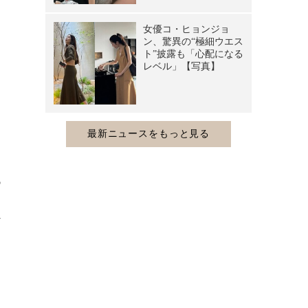
あ
っ
ア
ス