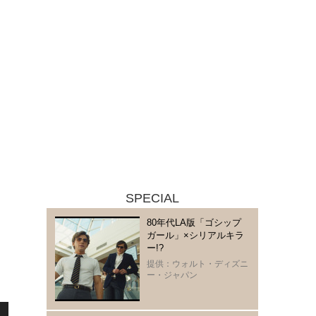
SPECIAL
80年代LA版「ゴシップ
ガール」×シリアルキラ
ー!?
提供：ウォルト・ディズニ
ー・ジャパン