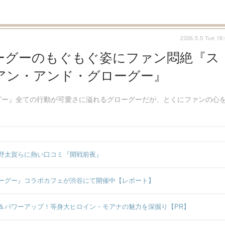
2026.5.5 Tue 18
ーグーのもぐもぐ姿にファン悶絶『ス
アン・アンド・グローグー』
グー』全ての行動が可愛さに溢れるグローグーだが、とくにファンの心
野太賀らに熱い口コミ『開戦前夜』
ーグー』コラボカフェが渋谷にて開催中【レポート】
＆パワーアップ！等身大ヒロイン・モアナの魅力を深掘り【PR】