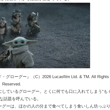
C）2026 Lucasfilm Ltd. & TM. All Rights
Reserved.
にしているグローグー。とくに何でも口に入れてしまう“も
きな話題を呼んでいる。
ーグーは、ほかの人の分まで食べてしまう食いしん坊っぷ