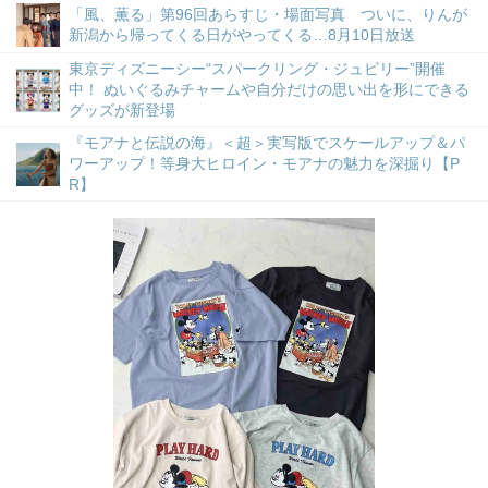
「風、薫る」第96回あらすじ・場面写真 ついに、りんが
新潟から帰ってくる日がやってくる…8月10日放送
東京ディズニーシー“スパークリング・ジュビリー”開催
中！ ぬいぐるみチャームや自分だけの思い出を形にできる
グッズが新登場
『モアナと伝説の海』＜超＞実写版でスケールアップ＆パ
ワーアップ！等身大ヒロイン・モアナの魅力を深掘り【P
R】