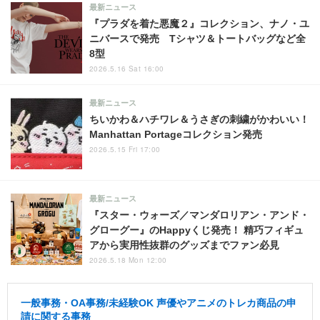
最新ニュース
『プラダを着た悪魔２』コレクション、ナノ・ユ
ニバースで発売 Tシャツ＆トートバッグなど全
8型
2026.5.16 Sat 16:00
最新ニュース
ちいかわ＆ハチワレ＆うさぎの刺繍がかわいい！
Manhattan Portageコレクション発売
2026.5.15 Fri 17:00
最新ニュース
『スター・ウォーズ／マンダロリアン・アンド・
グローグー』のHappyくじ発売！ 精巧フィギュ
アから実用性抜群のグッズまでファン必見
2026.5.18 Mon 12:00
一般事務・OA事務/未経験OK 声優やアニメのトレカ商品の申
請に関する事務