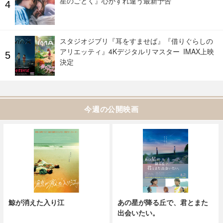
星のごとく』心がすれ違う最新予告
スタジオジブリ『耳をすませば』『借りぐらしの
アリエッティ』4Kデジタルリマスター IMAX上映
決定
今週の公開映画
鯨が消えた入り江
あの星が降る丘で、君とまた
出会いたい。