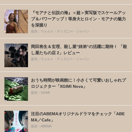
『モアナと伝説の海』＜超＞実写版でスケールアッ
プ＆パワーアップ！等身大ヒロイン・モアナの魅力
を深掘り
提供：ウォルト・ディズニー・ジャパン
岡田将生＆玄理、殺し屋“姉弟“の活躍に期待！ 「殺
し屋たちの店 2」レビュー
提供：ウォルト・ディズニー・ジャパン
おうち時間が映画館に！小さくて可愛いおしゃれプ
ロジェクター「XGIMI Nova」
提供：XGIMI
注目のABEMAオリジナルドラマをチェック「ABE
MA／Cafe」
提供：ABEMA