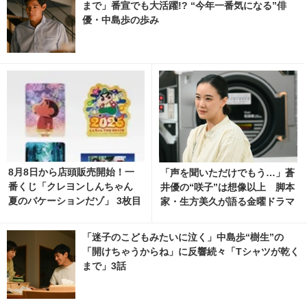
まで」番宣でも大活躍!? “今年一番気になる”俳
優・中島歩の歩み
8月8日から店頭販売開始！一
「声を聞いただけでもう…」蒼
番くじ「クレヨンしんちゃん
井優の“咲子”は想像以上 脚本
夏のバケーションだゾ」 3枚目
家・生方美久が語る金曜ドラマ
の写真・画像 | cinemacafe.ne
「Tシャツが乾くまで」
t
「迷子のこどもみたいに泣く」中島歩“樹生”の
「開けちゃうからね」に反響続々「Tシャツが乾く
まで」3話