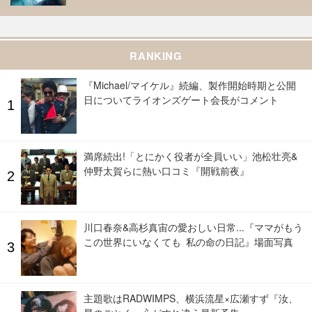
RANKING
『Michael/マイケル』続編、製作開始時期と公開
日についてライオンズゲート会長がコメント
満席続出!「とにかく役者が全員いい」池松壮亮&
仲野太賀らに熱い口コミ『開戦前夜』
川口春奈&高杉真宙の愛おしい日常...『ママがもう
この世界にいなくても 私の命の日記』場面写真
主題歌はRADWIMPS、横浜流星×広瀬すず『汝、