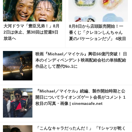
大河ドラマ「豊臣兄弟！」8月
8月8日から店頭販売開始！一
2日は休止、第30回は翌週9日
番くじ「クレヨンしんちゃん
放送へ
夏のバケーションだゾ」 4枚目
の写真・画像 | cinemacafe.ne
t
映画『Michael／マイケル』興収66億円突破！ 日
本のインディペンデント映画配給会社の単独配給
作品として歴代No.1に
『Michael／マイケル』続編、製作開始時期と公
開日についてライオンズゲート会長がコメント 1
枚目の写真・画像 | cinemacafe.net
「こんなキャラだったんだ！」 「Tシャツが乾く