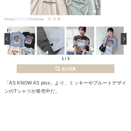
全 10 枚
DisneyアソートT(C)Disney
‹
1
/
3
拡大写真
「AS KNOW AS plus」より、ミッキーやプルートデザイ
ンのTシャツが発売中だ。