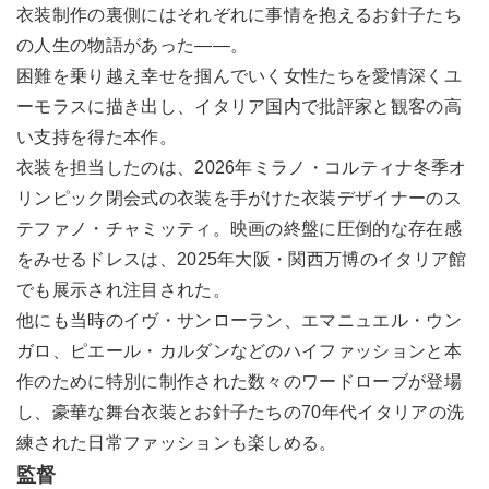
衣装制作の裏側にはそれぞれに事情を抱えるお針子たち
の人生の物語があった――。
困難を乗り越え幸せを掴んでいく女性たちを愛情深くユ
ーモラスに描き出し、イタリア国内で批評家と観客の高
い支持を得た本作。
衣装を担当したのは、2026年ミラノ・コルティナ冬季オ
リンピック閉会式の衣装を手がけた衣装デザイナーのス
テファノ・チャミッティ。映画の終盤に圧倒的な存在感
をみせるドレスは、2025年大阪・関西万博のイタリア館
でも展示され注目された。
他にも当時のイヴ・サンローラン、エマニュエル・ウン
ガロ、ピエール・カルダンなどのハイファッションと本
作のために特別に制作された数々のワードローブが登場
し、豪華な舞台衣装とお針子たちの70年代イタリアの洗
練された日常ファッションも楽しめる。
監督