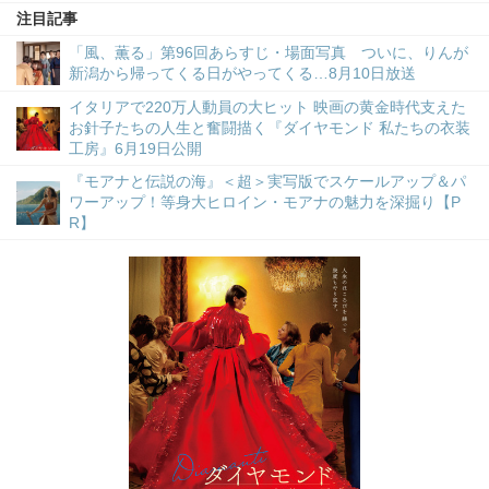
注目記事
「風、薫る」第96回あらすじ・場面写真 ついに、りんが
新潟から帰ってくる日がやってくる…8月10日放送
イタリアで220万人動員の大ヒット 映画の黄金時代支えた
お針子たちの人生と奮闘描く『ダイヤモンド 私たちの衣装
工房』6月19日公開
『モアナと伝説の海』＜超＞実写版でスケールアップ＆パ
ワーアップ！等身大ヒロイン・モアナの魅力を深掘り【P
R】