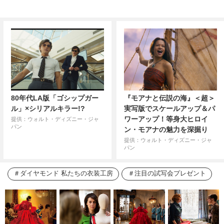
80年代LA版「ゴシップガー
『モアナと伝説の海』＜超＞
ル」×シリアルキラー!?
実写版でスケールアップ＆パ
ワーアップ！等身大ヒロイ
提供：ウォルト・ディズニー・ジャ
パン
ン・モアナの魅力を深掘り
提供：ウォルト・ディズニー・ジャ
パン
ダイヤモンド 私たちの衣装工房
注目の試写会プレゼント