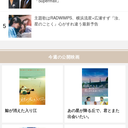
『Supermax』
主題歌はRADWIMPS、横浜流星×広瀬すず『汝、
星のごとく』心がすれ違う最新予告
今週の公開映画
鯨が消えた入り江
あの星が降る丘で、君とまた
出会いたい。