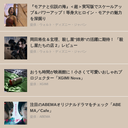
『モアナと伝説の海』＜超＞実写版でスケールアッ
プ＆パワーアップ！等身大ヒロイン・モアナの魅力
を深掘り
提供：ウォルト・ディズニー・ジャパン
岡田将生＆玄理、殺し屋“姉弟“の活躍に期待！ 「殺
し屋たちの店 2」レビュー
提供：ウォルト・ディズニー・ジャパン
おうち時間が映画館に！小さくて可愛いおしゃれプ
ロジェクター「XGIMI Nova」
提供：XGIMI
注目のABEMAオリジナルドラマをチェック「ABE
MA／Cafe」
提供：ABEMA