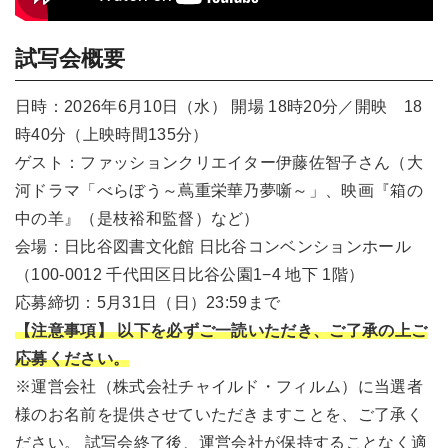
試写会概要
日時：2026年6月10日（水） 開場 18時20分／開映 18
時40分（上映時間135分）
ゲスト：ファッションクリエイター伊藤佐智子さん（大
河ドラマ「べらぼう～蔦重栄華乃夢噺～」、映画『箱の
中の羊』（是枝裕和監督）など）
会場：日比谷図書文化館 日比谷コンベンションホール
（100-0012 千代田区日比谷公園1−4 地下 1階）
応募締切：5月31日（日）23:59まで
【注意事項】 以下を必ずご一読いただき、ご了承の上ご
応募ください。
※運営会社（株式会社チャイルド・フィルム）に当選者
様のお名前を提供させていただきますことを、ご了承く
ださい。 試写会終了後、運営会社が保持することなく適