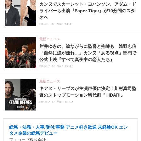
カンヌでスカーレット・ヨハンソン、アダム・ド
ライバーら出演『Paper Tiger』が10分間のスタ
オベ
2026.5.18 Mon 14:45
最新ニュース
岸井ゆきの、涙ながらに監督と抱擁も 浅野忠信
「自然に涙が流れ…」カンヌ「ある視点」部門で
公式上映『すべて真夜中の恋人たち』
2026.5.18 Mon 12:45
最新ニュース
キアヌ・リーブスが主演声優に決定！川村真司監
督のストップモーション時代劇『HIDARI』
2026.5.18 Mon 12:05
総務・法務・人事/受付/事務 アニメ好き歓迎 未経験OK エン
タメ企業の総務デビュー
アスコープ株式会社