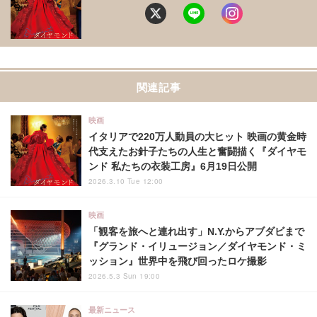
関連記事
映画
イタリアで220万人動員の大ヒット 映画の黄金時
代支えたお針子たちの人生と奮闘描く『ダイヤモ
ンド 私たちの衣装工房』6月19日公開
2026.3.10 Tue 12:00
映画
「観客を旅へと連れ出す」N.Y.からアブダビまで
『グランド・イリュージョン／ダイヤモンド・ミ
ッション』世界中を飛び回ったロケ撮影
2026.5.3 Sun 19:00
最新ニュース