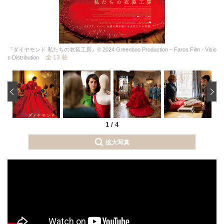
『ダイヤモンド 私たちの衣装工房』© 2024 Greenboo Production – Faros Film - Visio
全 13 枚
n Distribution
‹
1
/
4
拡大写真