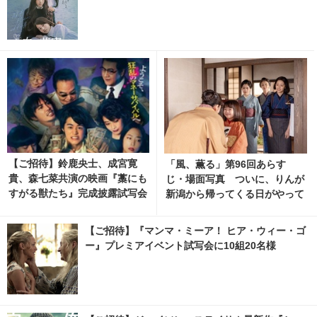
【ご招待】鈴鹿央士、成宮寛
「風、薫る」第96回あらす
貴、森七菜共演の映画『藁にも
じ・場面写真 ついに、りんが
すがる獣たち』完成披露試写会
新潟から帰ってくる日がやって
に10組20名様
くる…8月10日放送 1枚目の写
真・画像 | cinemacafe.net
【ご招待】『マンマ・ミーア！ ヒア・ウィー・ゴ
ー』プレミアイベント試写会に10組20名様