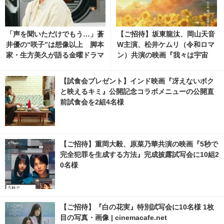
「声を聞いただけでもう…」蒼
【ご招待】坂東龍汰、岡山天音
井優の“咲子”は想像以上 脚本
W主演、松井ケムリ（令和ロマ
家・生方美久が語る金曜ドラマ
ン）共演の映画『我々は宇宙
「Tシャツが乾くまで」
人』ジャパンプレミアに10組2
0名様
【試食会プレゼント】インド映画『冴えないボク
と映えるキミ』公開記念コラボメニューの公開直
前試食会を2組4名様
【ご招待】重岡大毅、原菜乃華共演の映画『5秒で
完全犯罪を生成する方法』完成披露試写会に10組2
0名様
【ご招待】『白の花実』特別試写会に10名様 1枚
目の写真・画像 | cinemacafe.net