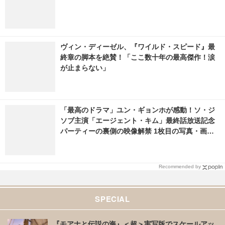
ヴィン・ディーゼル、『ワイルド・スピード』最
終章の脚本を絶賛！「ここ数十年の最高傑作！涙
が止まらない」
「最高のドラマ」ユン・ギョンホが感動！ソ・ジ
ソブ主演「エージェント・キム」最終話放送記念
パーティーの裏側の映像解禁 1枚目の写真・画像 |
cinemacafe.net
Recommended by
SPECIAL
『モアナと伝説の海』＜超＞実写版でスケールアッ