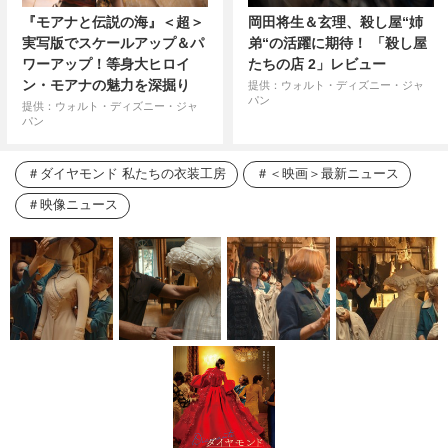
『モアナと伝説の海』＜超＞
岡田将生＆玄理、殺し屋“姉
実写版でスケールアップ＆パ
弟“の活躍に期待！ 「殺し屋
ワーアップ！等身大ヒロイ
たちの店 2」レビュー
ン・モアナの魅力を深掘り
提供：ウォルト・ディズニー・ジャ
パン
提供：ウォルト・ディズニー・ジャ
パン
ダイヤモンド 私たちの衣装工房
＜映画＞最新ニュース
映像ニュース