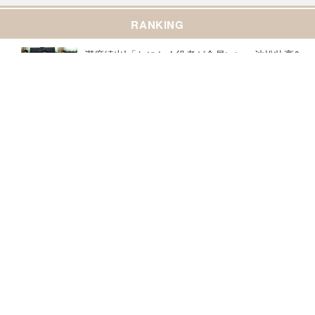
RANKING
満席続出!「とにかく役者が全員いい」池松壮亮&
仲野太賀らに熱い口コミ『開戦前夜』
『TOKYO MER~走る緊急救命室~CAPITAL CRISI
S』公開延期が決定「諸般の状況を総合的に勘案」
ヴィン・ディーゼル、『ワイルド・スピード』最
終章の脚本を絶賛!「ここ数十年の最高傑作!涙が止
まらない」
趣里&白洲迅ら『踊る大捜査線 N.E.W. メトロポリ
スを駆け抜けろ!』新メンバー特別紹介映像