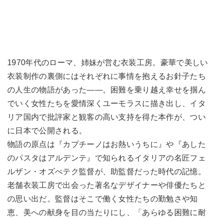
1970年代のローマ、姉妹が営む衣装工房。豪華で美しい
衣装制作の裏側にはそれぞれに事情を抱えるお針子たち
の人生の物語があった――。困難を乗り越え幸せを掴ん
でいく女性たちを愛情深くユーモラスに描き出し、イタ
リア国内で批評家と観客の高い支持を得た本作が、つい
に日本で公開される。
物語の原点は『カプチーノはお熱いうちに』や『あした
のパスタはアルデンテ』で知られるイタリアの名匠フェ
ルザン・オズぺテク監督が、助監督だった時代の記憶。
老舗衣装工房で出会った著名なデザイナーや俳優たちと
の思い出だ。監督はそこで働く女性たちの勤勉さや知
恵、美への献身を目の当たりにし、「あらゆる困難に耐