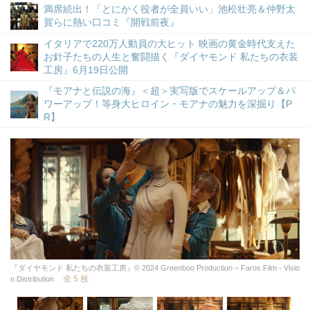
満席続出！「とにかく役者が全員いい」池松壮亮＆仲野太
賀らに熱い口コミ『開戦前夜』
イタリアで220万人動員の大ヒット 映画の黄金時代支えた
お針子たちの人生と奮闘描く『ダイヤモンド 私たちの衣装
工房』6月19日公開
『モアナと伝説の海』＜超＞実写版でスケールアップ＆パ
ワーアップ！等身大ヒロイン・モアナの魅力を深掘り【P
R】
『ダイヤモンド 私たちの衣装工房』© 2024 Greenboo Production – Faros Film - Visio
全 5 枚
n Distribution