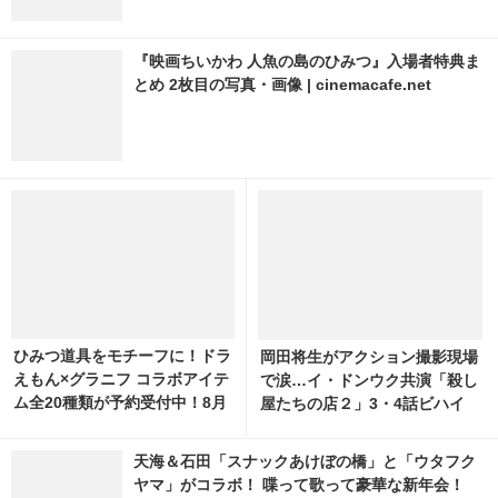
『映画ちいかわ 人魚の島のひみつ』入場者特典ま
とめ 2枚目の写真・画像 | cinemacafe.net
ひみつ道具をモチーフに！ドラ
岡田将生がアクション撮影現場
えもん×グラニフ コラボアイテ
で涙…イ・ドンウク共演「殺し
ム全20種類が予約受付中！8月
屋たちの店２」3・4話ビハイ
11日より発売 2枚目の写真・画
ンド映像
像 | cinemacafe.net
天海＆石田「スナックあけぼの橋」と「ウタフク
ヤマ」がコラボ！ 喋って歌って豪華な新年会！