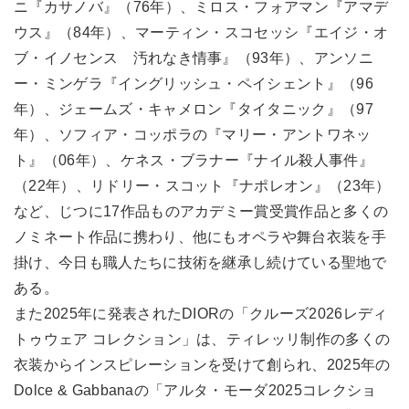
ニ『カサノバ』（76年）、ミロス・フォアマン『アマデ
ウス』（84年）、マーティン・スコセッシ『エイジ・オ
ブ・イノセンス 汚れなき情事』（93年）、アンソニ
ー・ミンゲラ『イングリッシュ・ペイシェント』（96
年）、ジェームズ・キャメロン『タイタニック』（97
年）、ソフィア・コッポラの『マリー・アントワネッ
ト』（06年）、ケネス・ブラナー『ナイル殺人事件』
（22年）、リドリー・スコット『ナポレオン』（23年）
など、じつに17作品ものアカデミー賞受賞作品と多くの
ノミネート作品に携わり、他にもオペラや舞台衣装を手
掛け、今日も職人たちに技術を継承し続けている聖地で
ある。
また2025年に発表されたDIORの「クルーズ2026レディ
トゥウェア コレクション」は、ティレッリ制作の多くの
衣装からインスピレーションを受けて創られ、2025年の
Dolce & Gabbanaの「アルタ・モーダ2025コレクショ