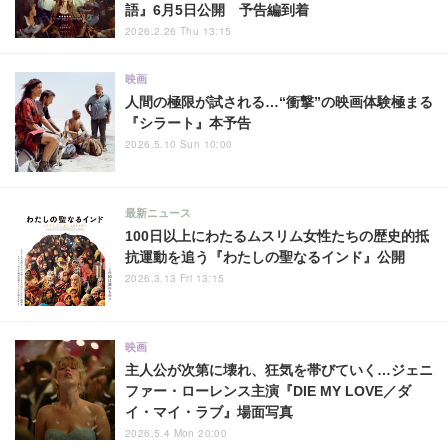
語』6月5日公開 予告編到着
2026.2.26 Thu 13:15
映画
人間の極限が試される…“衝撃”の映画体験極まる
『シラート』本予告
2026.5.10 Sun 10:00
最新ニュース
100日以上にわたるムスリム女性たちの歴史的抵
抗運動を追う『わたしの聖なるインド』公開
2026.3.13 Fri 13:15
映画
主人公が次第に壊れ、狂気を帯びていく…ジェニ
ファー・ローレンス主演『DIE MY LOVE／ダ
イ・マイ・ラブ』場面写真
2026.5.4 Mon 20:00