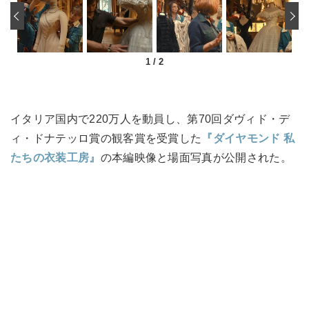
‹
1
/
2
イタリア国内で220万人を動員し、第70回ダヴィド・デ
ィ・ドナテッロ賞の観客賞を受賞した
『ダイヤモンド 私
たちの衣装工房』
の本編映像と場面写真が公開された。