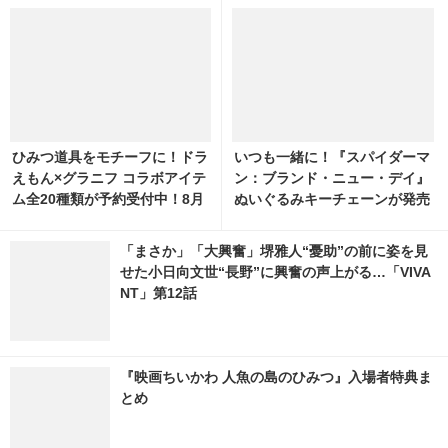
ひみつ道具をモチーフに！ドラ
いつも一緒に！『スパイダーマ
えもん×グラニフ コラボアイテ
ン：ブランド・ニュー・デイ』
ム全20種類が予約受付中！8月
ぬいぐるみキーチェーンが発売
11日より発売 10枚目の写真・
画像 | cinemacafe.net
「まさか」「大興奮」堺雅人“憂助”の前に姿を見
せた小日向文世“長野”に興奮の声上がる…「VIVA
NT」第12話
『映画ちいかわ 人魚の島のひみつ』入場者特典ま
とめ