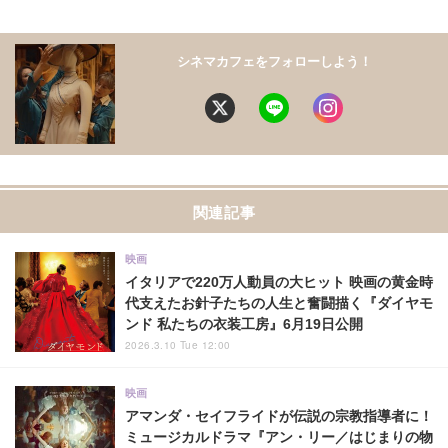
シネマカフェをフォローしよう！
関連記事
映画
イタリアで220万人動員の大ヒット 映画の黄金時
代支えたお針子たちの人生と奮闘描く『ダイヤモ
ンド 私たちの衣装工房』6月19日公開
2026.3.10 Tue 12:00
映画
アマンダ・セイフライドが伝説の宗教指導者に！
ミュージカルドラマ『アン・リー／はじまりの物