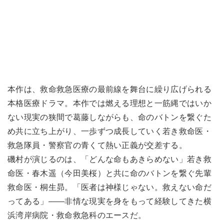
本作は、救命救急医療の最前線を舞台に繰り広げられる
本格医療ドラマ。本作では燃える理想と一筋縄ではいか
ない現実の狭間で葛藤しながらも、命のバトンを繋ぐた
め共に立ち上がり、一歩ずつ成長していく若き救命医・
救急隊員・警察官の青くて熱い正義が交差する。
磯村が演じるのは、「どんな命もあきらめない」若き救
命医・春木遥（今田美桜）と共に命のバトンを繋ぐ先輩
救命医・桐生昴。「医者は神様じゃない。救えない命だ
ってある」――非情な現実を身をもって経験してきた横
浜湾岸病院・救命救急科のエースだ。