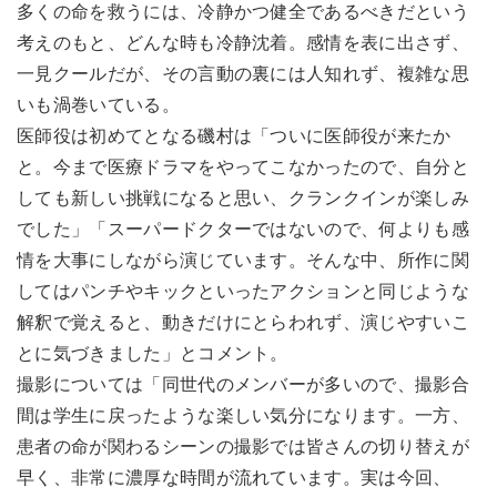
多くの命を救うには、冷静かつ健全であるべきだという
考えのもと、どんな時も冷静沈着。感情を表に出さず、
一見クールだが、その言動の裏には人知れず、複雑な思
いも渦巻いている。
医師役は初めてとなる磯村は「ついに医師役が来たか
と。今まで医療ドラマをやってこなかったので、自分と
しても新しい挑戦になると思い、クランクインが楽しみ
でした」「スーパードクターではないので、何よりも感
情を大事にしながら演じています。そんな中、所作に関
してはパンチやキックといったアクションと同じような
解釈で覚えると、動きだけにとらわれず、演じやすいこ
とに気づきました」とコメント。
撮影については「同世代のメンバーが多いので、撮影合
間は学生に戻ったような楽しい気分になります。一方、
患者の命が関わるシーンの撮影では皆さんの切り替えが
早く、非常に濃厚な時間が流れています。実は今回、