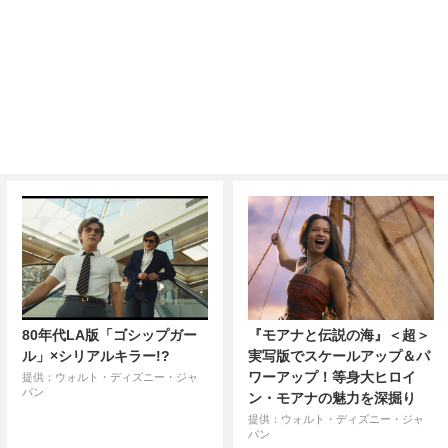
80年代LA版「ゴシップガー
『モアナと伝説の海』＜超＞
ル」×シリアルキラー!?
実写版でスケールアップ＆パ
ワーアップ！等身大ヒロイ
提供：ウォルト・ディズニー・ジャ
パン
ン・モアナの魅力を深掘り
提供：ウォルト・ディズニー・ジャ
パン