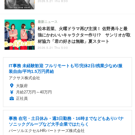
2026.5.21 Thu 8:00
最新ニュース
松本若菜、火曜ドラマ再び主演！ 佐野勇斗と最
強にかわいいキャラクター作り!? サンリオが取
材協力「君の好きは無敵」夏スタート
2026.5.21 Thu 5:00
IT事務 未経験歓迎 フルリモートも可/完休2日/残業少なめ/服
装自由/平均1.5万円昇給
アクサス株式会社
大阪府
月給27万円～40万円
正社員
事務 在宅・土日休み・週3日勤務・16時までなどもあり/パナ
ソニックグループなど大手企業ではたらく
パーソルエクセルHRパートナーズ株式会社