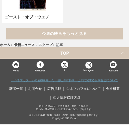
ゴースト・オブ・ウエノ
今週の映画をもっと見る
ホーム
›
最新ニュース
›
スクープ
›
記事
TOP
X
Home
Facebook
Instagram
YouTube
「シネマカフェ」の名称を用いた、他社の有料サービスに関するお問合せについて
著者一覧
お問合せ
広告掲載
シネマカフェについて
会社概要
個人情報保護方針
紹介した商品/サービスを購入、契約した場合に、
売上の一部が弊社サイトに還元されることがあります。
当サイトに掲載の記事・見出し・写真・画像の無断転載を禁じます。
Copyright © 2026 IID, Inc.