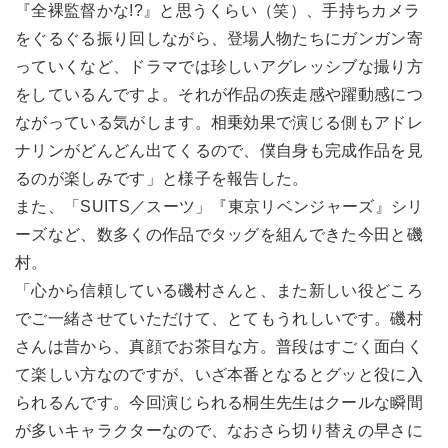
『全裸監督かな!?』と思うくらい（笑）、手持ちカメラ
をぐるぐる振り回しながら、登場人物たちにガンガン寄
っていくなど、ドラマでは珍しいアグレッシブな撮り方
をしているんですよ。それが作品の疾走感や躍動感につ
ながっている気がします。相乗効果で演じる側もアドレ
ナリンがどんどん出てくるので、僕自身も完成作品を見
るのが楽しみです」と様子を報告した。
また、「SUITS／スーツ」『東京リベンジャーズ』シリ
ーズなど、数多くの作品でタッグを組んできた今田と磯
村。
「心から信頼している磯村さんと、また新しい役どころ
でご一緒させていただけて、とてもうれしいです。磯村
さんは昔から、真顔でお茶目な方。普段はすごく面白く
て楽しい方なのですが、いざ本番となるとグッと役に入
られるんです。今回演じられる桐生先生はクールな瞬間
が多いキャラクターなので、なおさら切り替えの早さに