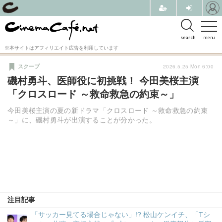
search
menu
※本サイトはアフィリエイト広告を利用しています
2026.5.25 Mon 6:00
スクープ
磯村勇斗、医師役に初挑戦！ 今田美桜主演
「クロスロード ～救命救急の約束～」
今田美桜主演の夏の新ドラマ「クロスロード ～救命救急の約束
～」に、磯村勇斗が出演することが分かった。
注目記事
「サッカー見てる場合じゃない」!? 松山ケンイチ、「Tシ