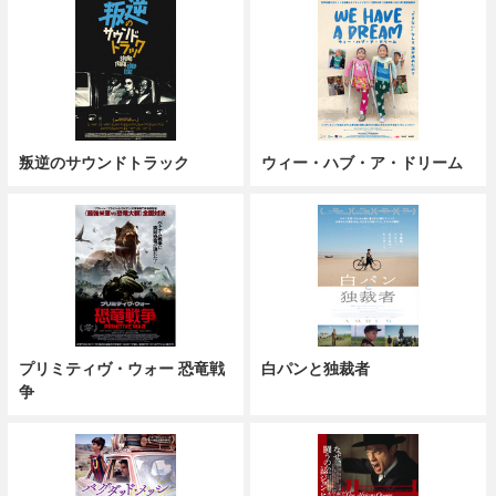
叛逆のサウンドトラック
ウィー・ハブ・ア・ドリーム
プリミティヴ・ウォー 恐竜戦
白パンと独裁者
争