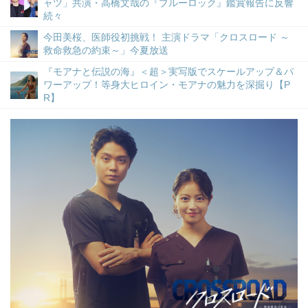
ャツ」共演・高橋文哉の『ブルーロック』鑑賞報告に反響
続々
今田美桜、医師役初挑戦！ 主演ドラマ「クロスロード ～
救命救急の約束～」今夏放送
『モアナと伝説の海』＜超＞実写版でスケールアップ＆パ
ワーアップ！等身大ヒロイン・モアナの魅力を深掘り【P
R】