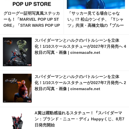
グローグー証明写真風ステッカ
「サッカー見てる場合じゃな
ーも！「MARVEL POP UP ST
い」!? 松山ケンイチ、「Tシャ
ORE」「STAR WARS POP UP
ツ」共演・高橋文哉の『ブルー
STORE」がジェイアール京都
ロック』鑑賞報告に反響続々 2
伊勢丹で開催 1枚目の写真・画
枚目の写真・画像 | cinemacaf
スパイダーマンとハルクのバトルシーンを立体
像 | cinemacafe.net
e.net
化！1/10スケールスタチューが2027年7月発売へ 4
枚目の写真・画像 | cinemacafe.net
スパイダーマンとハルクのバトルシーンを立体
化！1/10スケールスタチューが2027年7月発売へ 2
枚目の写真・画像 | cinemacafe.net
A賞は躍動感溢れるスタチュー！『スパイダーマ
ン：ブランド・ニュー・デイ』Happyくじ、8月7
日発売開始