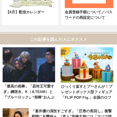
【8月】配信カレンダー
会員登録手順について／パス
ワードの再設定について
この記事を読んだ人にオススメ
「最高の相棒」「凪玲王可愛す
ひっくり返すとプーさんが！プ
ぎ」綱啓永、K（＆TEAM）と
レゼントボックス型フィギュア
『ブルーロック』“相棒”おんぶ
「FLIP POP Fig.」全国のロフ
ショット公開 2枚目の写真・画
トにて9月より先行発売
像 | cinemacafe.net
「蒼井優の演技すごすぎ」「圧巻の長回し」衝撃
展開に反響続々、“直人”高橋文哉には「マジで読