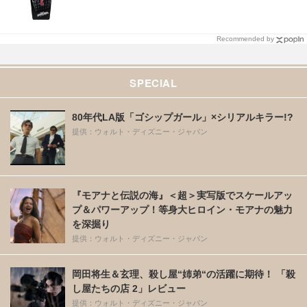
Recommended by
SPECIAL
80年代LA版「ゴシップガール」×シリアルキラー!?
提供：ウォルト・ディズニー・ジャパン
『モアナと伝説の海』＜超＞実写版でスケールアッ
プ＆パワーアップ！等身大ヒロイン・モアナの魅力
を深掘り
提供：ウォルト・ディズニー・ジャパン
岡田将生＆玄理、殺し屋“姉弟“の活躍に期待！ 「殺
し屋たちの店 2」レビュー
提供：ウォルト・ディズニー・ジャパン