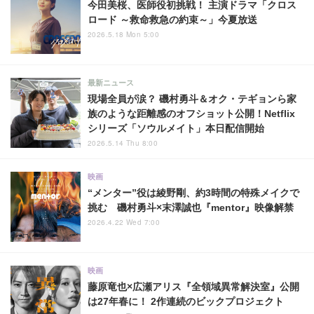
今田美桜、医師役初挑戦！ 主演ドラマ「クロス
ロード ～救命救急の約束～」今夏放送
2026.5.18 Mon 5:00
最新ニュース
現場全員が涙？ 磯村勇斗＆オク・テギョンら家
族のような距離感のオフショット公開！Netflix
シリーズ「ソウルメイト」本日配信開始
2026.5.14 Thu 8:00
映画
“メンター”役は綾野剛、約3時間の特殊メイクで
挑む 磯村勇斗×末澤誠也『mentor』映像解禁
2026.4.22 Wed 7:00
映画
藤原竜也×広瀬アリス『全領域異常解決室』公開
は27年春に！ 2作連続のビックプロジェクト