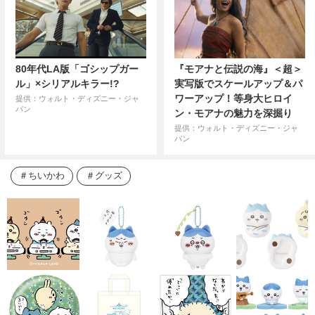
80年代LA版「ゴシップガー
『モアナと伝説の海』＜超＞
ル」×シリアルキラー!?
実写版でスケールアップ＆パ
ワーアップ！等身大ヒロイ
提供：ウォルト・ディズニー・ジャ
パン
ン・モアナの魅力を深掘り
提供：ウォルト・ディズニー・ジャ
パン
ちいかわ
グッズ