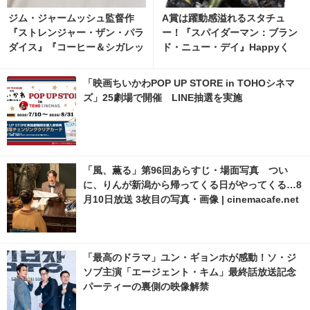
ジム・ジャームッシュ監督作
A賞は躍動感溢れるスタチュ
『ストレンジャー・ザン・パラ
ー！『スパイダーマン：ブラン
ダイス』『コーヒー＆シガレッ
ド・ニュー・デイ』Happyく
ツ』bonjour recordsオフィシ
じ、8月7日発売開始 2枚目の写
ャルTシャツ発売 5枚目の写
真・画像 | cinemacafe.net
「映画ちいかわPOP UP STORE in TOHOシネマ
真・画像 | cinemacafe.net
ズ」25劇場で開催 LINE抽選を実施
「風、薫る」第96回あらすじ・場面写真 つい
に、りんが新潟から帰ってくる日がやってくる…8
月10日放送 3枚目の写真・画像 | cinemacafe.net
「最高のドラマ」ユン・ギョンホが感動！ソ・ジ
ソブ主演「エージェント・キム」最終話放送記念
パーティーの裏側の映像解禁