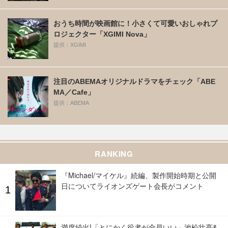
おうち時間が映画館に！小さくて可愛いおしゃれプ
ロジェクター「XGIMI Nova」
提供：XGIMI
注目のABEMAオリジナルドラマをチェック「ABE
MA／Cafe」
提供：ABEMA
RANKING
『Michael/マイケル』続編、製作開始時期と公開
日についてライオンズゲート会長がコメント
満席続出!「とにかく役者が全員いい」池松壮亮&