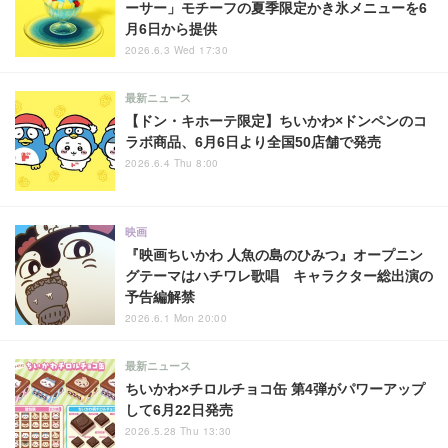
ーサー」モチーフの夏季限定かき氷メニューを6
月6日から提供
2026.6.3 Wed 17:30
最新ニュース
【ドン・キホーテ限定】ちいかわ×ドンペンのコ
ラボ商品、6月6日より全国50店舗で発売
2026.6.4 Thu 8:00
映画
『映画ちいかわ 人魚の島のひみつ』オープニン
グテーマはハチワレ歌唱 キャラクター総出演の
予告編解禁
2026.6.1 Mon 20:00
最新ニュース
ちいかわ×チロルチョコ缶 第4弾がパワーアップ
して6月22日発売
2026.5.28 Thu 13:30