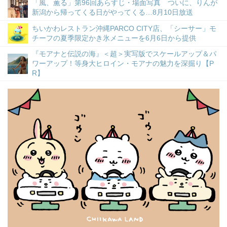
「風、薫る」第96回あらすじ・場面写真 ついに、りんが
新潟から帰ってくる日がやってくる…8月10日放送
ちいかわレストラン沖縄PARCO CITY店、「シーサー」モ
チーフの夏季限定かき氷メニューを6月6日から提供
『モアナと伝説の海』＜超＞実写版でスケールアップ＆パ
ワーアップ！等身大ヒロイン・モアナの魅力を深掘り【P
R】