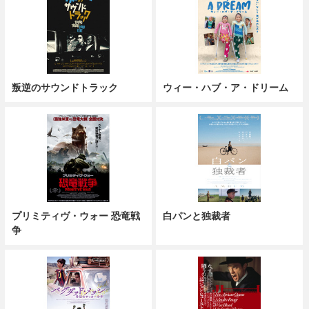
叛逆のサウンドトラック
ウィー・ハブ・ア・ドリーム
プリミティヴ・ウォー 恐竜戦
白パンと独裁者
争