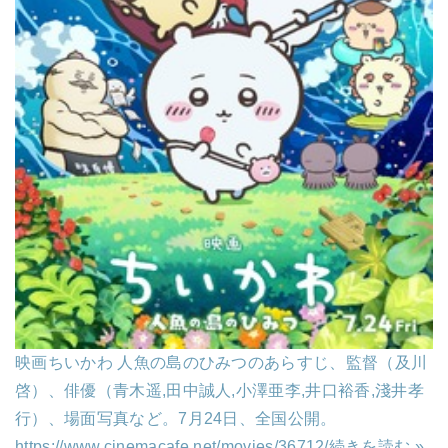
映画ちいかわ 人魚の島のひみつのあらすじ、監督（及川
啓）、俳優（青木遥,田中誠人,小澤亜李,井口裕香,淺井孝
行）、場面写真など。7月24日、全国公開。
https://www.cinemacafe.net/movies/36712/
続きを読む »