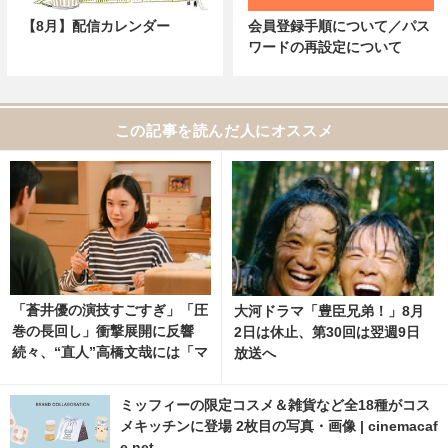
【8月】配信カレンダー
会員登録手順について／パス
ワードの再設定について
この記事を読んだ人にオススメ
「蒼井優の演技すごすぎ」「圧
大河ドラマ「豊臣兄弟！」8月
巻の長回し」衝撃展開に反響
2日は休止、第30回は翌週9日
続々、“直人”高橋文哉には「マ
放送へ
ジで読めない」謎深まる「Tシ
ャツが乾くまで」5話 1枚目の
ミッフィーの限定コスメ＆雑貨など全18種がコス
写真・画像 | cinemacafe.net
メキッチンに登場 2枚目の写真・画像 | cinemacaf
e.net