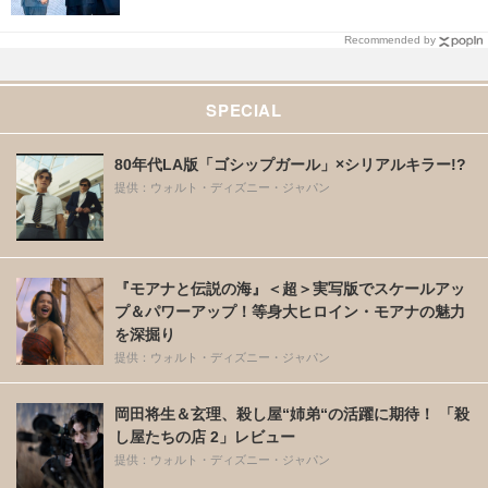
Recommended by
SPECIAL
80年代LA版「ゴシップガール」×シリアルキラー!?
提供：ウォルト・ディズニー・ジャパン
『モアナと伝説の海』＜超＞実写版でスケールアッ
プ＆パワーアップ！等身大ヒロイン・モアナの魅力
を深掘り
提供：ウォルト・ディズニー・ジャパン
岡田将生＆玄理、殺し屋“姉弟“の活躍に期待！ 「殺
し屋たちの店 2」レビュー
提供：ウォルト・ディズニー・ジャパン