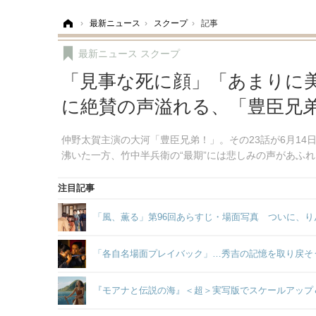
ホーム
›
最新ニュース
›
スクープ
›
記事
最新ニュース
スクープ
「見事な死に顔」「あまりに美
に絶賛の声溢れる、「豊臣兄弟
仲野太賀主演の大河「豊臣兄弟！」。その23話が6月14
沸いた一方、竹中半兵衛の“最期”には悲しみの声があふ
注目記事
「風、薫る」第96回あらすじ・場面写真 ついに、り
「各自名場面プレイバック」…秀吉の記憶を取り戻そ
『モアナと伝説の海』＜超＞実写版でスケールアップ