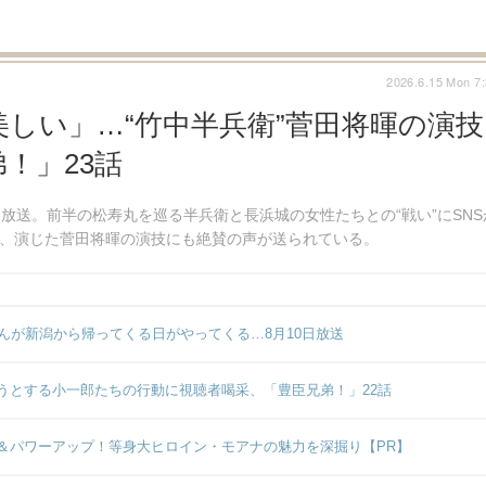
2026.6.15 Mon 7
しい」…“竹中半兵衛”菅田将暉の演技
！」23話
日放送。前半の松寿丸を巡る半兵衛と長浜城の女性たちとの“戦い”にSNS
れ、演じた菅田将暉の演技にも絶賛の声が送られている。
んが新潟から帰ってくる日がやってくる…8月10日放送
うとする小一郎たちの行動に視聴者喝采、「豊臣兄弟！」22話
＆パワーアップ！等身大ヒロイン・モアナの魅力を深掘り【PR】