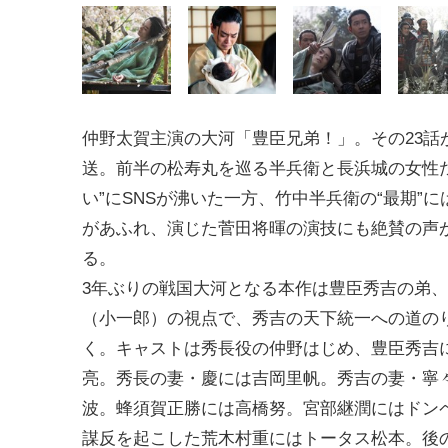
仲野太賀主演の大河「豊臣兄弟！」。その23話が
送。前半の松寿丸を巡る半兵衛と長浜城の女性た
い”にSNSが沸いた一方、竹中半兵衛の“最期”
があふれ、演じた菅田将暉の演技にも絶賛の声
る。
3年ぶりの戦国大河となる本作は豊臣秀吉の弟
（小一郎）の視点で、秀吉の天下統一への道の
く。キャストは秀長役の仲野はじめ、豊臣秀吉
亮。秀長の妻・慶には吉岡里帆。秀吉の妻・寧
波。蜂須賀正勝には高橋努。宮部継潤にはドン
謀反を起こした荒木村重にはトータス松本。後