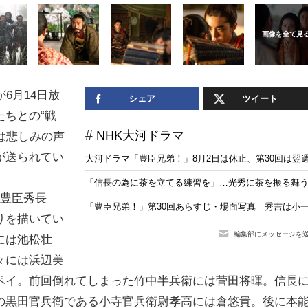
6月14日放
シェア
ツイート
ちとの“戦
NHK大河ドラマ
には悲しみの声
が送られてい
大河ドラマ「豊臣兄弟！」8月2日は休止、第30回は翌
「信長の為に茶を立てる練習を」…光秀に茶を振る舞う
、豊臣秀長
「豊臣兄弟！」第30回あらすじ・場面写真 秀吉は小一
りを描いてい
編集部にメッセージを
には池松壮
々には浜辺美
ペイ。前回倒れてしまった竹中半兵衛には菅田将暉。信長
の黒田官兵衛である小寺官兵衛尉孝高には倉悠貴。後に本