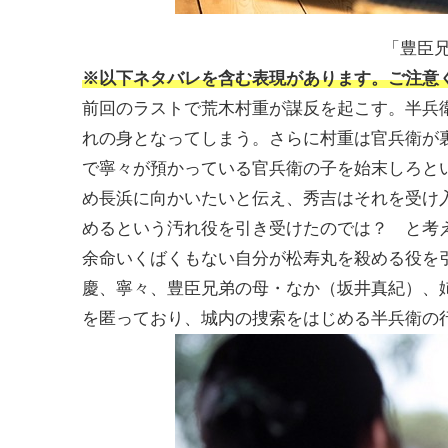
「豊臣兄
※以下ネタバレを含む表現があります。ご注意
前回のラストで荒木村重が謀反を起こす。半兵
れの身となってしまう。さらに村重は官兵衛が
で寧々が預かっている官兵衛の子を始末しろと
め長浜に向かいたいと伝え、秀吉はそれを受け
めるという汚れ役を引き受けたのでは？ と考
余命いくばくもない自分が松寿丸を殺める役を
慶、寧々、豊臣兄弟の母・なか（坂井真紀）、
を匿っており、城内の捜索をはじめる半兵衛の