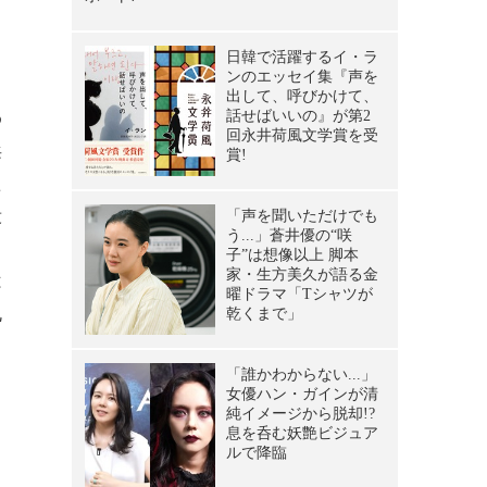
わ
浜
た
殺
は
丸