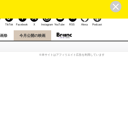
ユーザー登録
ログイン
こんにちは、ゲストさん
TikTok
Facebook
X
Instagram
YouTube
RSS
Alexa
Podcast
映画祭
今月公開の映画
※本サイトはアフィリエイト広告を利用しています