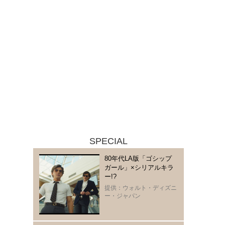
SPECIAL
80年代LA版「ゴシップ
ガール」×シリアルキラ
ー!?
提供：ウォルト・ディズニ
ー・ジャパン