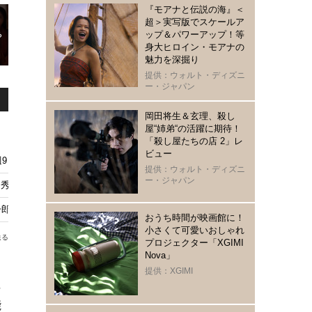
『モアナと伝説の海』＜
超＞実写版でスケールア
ップ＆パワーアップ！等
身大ヒロイン・モアナの
魅力を深掘り
提供：ウォルト・ディズニ
ー・ジャパン
岡田将生＆玄理、殺し
屋“姉弟“の活躍に期待！
「殺し屋たちの店 2」レ
ビュー
週9日放送へ
提供：ウォルト・ディズニ
ー・ジャパン
秀吉に多くの反応、史実との“整合性”にも視聴者注目「豊臣兄弟！」第29話
郎と清須城へ向かう…8月9日放送
おうち時間が映画館に！
小さくて可愛いおしゃれ
送る
プロジェクター「XGIMI
Nova」
提供：XGIMI
に
能