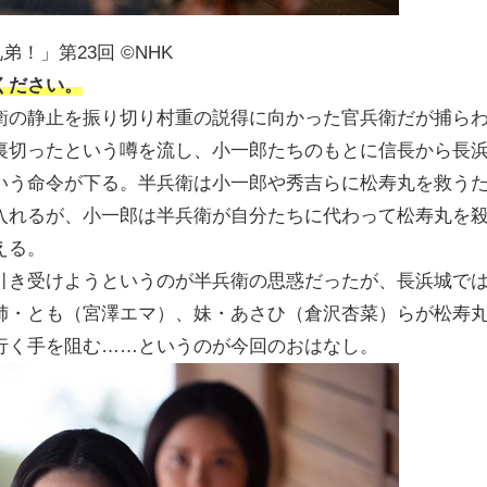
弟！」第23回 ©︎NHK
ください。
衛の静止を振り切り村重の説得に向かった官兵衛だが捕ら
裏切ったという噂を流し、小一郎たちのもとに信長から長
いう命令が下る。半兵衛は小一郎や秀吉らに松寿丸を救う
入れるが、小一郎は半兵衛が自分たちに代わって松寿丸を
える。
引き受けようというのが半兵衛の思惑だったが、長浜城で
姉・とも（宮澤エマ）、妹・あさひ（倉沢杏菜）らが松寿
行く手を阻む……というのが今回のおはなし。