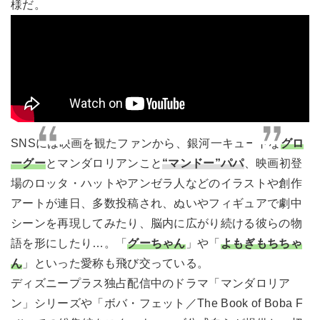
様だ。
SNSには映画を観たファンから、銀河一キュートな
グロ
ーグー
とマンダロリアンこと
“マンドー”パパ
、映画初登
場のロッタ・ハットやアンゼラ人などのイラストや創作
アートが連日、多数投稿され、ぬいやフィギュアで劇中
シーンを再現してみたり、脳内に広がり続ける彼らの物
語を形にしたり…。「
グーちゃん
」や「
よもぎもちちゃ
ん
」といった愛称も飛び交っている。
ディズニープラス独占配信中のドラマ「マンダロリア
ン」シリーズや「ボバ・フェット／The Book of Boba F