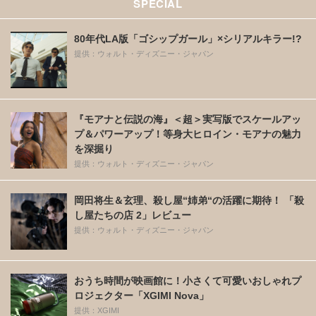
SPECIAL
80年代LA版「ゴシップガール」×シリアルキラー!?
提供：ウォルト・ディズニー・ジャパン
『モアナと伝説の海』＜超＞実写版でスケールアッ
プ＆パワーアップ！等身大ヒロイン・モアナの魅力
を深掘り
提供：ウォルト・ディズニー・ジャパン
岡田将生＆玄理、殺し屋“姉弟“の活躍に期待！ 「殺
し屋たちの店 2」レビュー
提供：ウォルト・ディズニー・ジャパン
おうち時間が映画館に！小さくて可愛いおしゃれプ
ロジェクター「XGIMI Nova」
提供：XGIMI