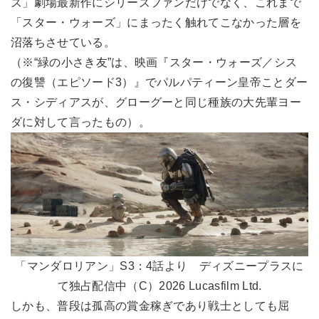
ズ」劇場最新作にシリーズファンだけでなく、これまで
「スター・ウォーズ」にまったく触れてこなかった層を
沼落ちさせている。
（※“緑の小さき友”は、映画『スター・ウォーズ／シス
の復讐（エピソード3）』でパルパティーン皇帝ことダー
ス・シディアスが、グローグーと同じ種族の大先輩ヨー
ダに対して言ったもの）。
「マンダロリアン」S3：4話より ディズニープラスに
て独占配信中（C）2026 Lucasfilm Ltd.
しかも、普段は孤高の賞金稼ぎであり戦士としても屈