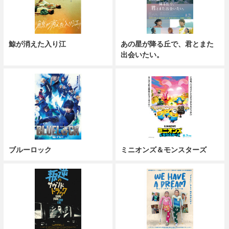
鯨が消えた入り江
あの星が降る丘で、君とまた
出会いたい。
ブルーロック
ミニオンズ＆モンスターズ