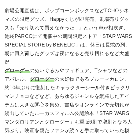
劇場公開直後は、ポップコーンボックスなどTOHOシネ
マズの限定グッズ、Happyくじが即完売、劇場売りグッ
ズも「売り切れて買えなかった...」という声が相次ぎ、
池袋PARCOにて開催中の期間限定ストア「STAR WARS
SPECIAL STORE by BENELIC」は、休日は長蛇の列、
朝に再入荷したグッズは夜になると売り切れるなど大盛
況。
グローグー
のぬいぐるみやフィギュア、Tシャツなどの
アパレル、
グローグー
の大好物であるブルーマカロン、
約10年ぶりに復刻したキャラクターシール付きビックリ
マンチョコなどなど、あらゆるジャンルを網羅したアイ
テムは大きな関心を集め、書店やオンラインで売切れが
続出していたルーカスフィルム公認絵本「STAR WARS
マンダロリアンとグローグー」も重版6刷で増刷となる人
気ぶり。映画を観たファンが続々と手に取っていった模