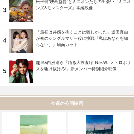
松平健“映画監督”とミニオンたちの出会い『ミニオ
ンズ&モンスターズ』本編映像
「最初は共感を抱くことは難しかった」堀田真由
が初のシングルマザー役に挑戦『私はあなたを知
らない、』場面カット
趣里&白洲迅ら『踊る大捜査線 N.E.W. メトロポリ
スを駆け抜けろ!』新メンバー特別紹介映像
今週の公開映画