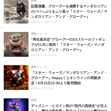
映画
話題沸騰、グローグーを溺愛するマンダロリアン
のパパっぷりをふり返り『スター・ウォーズ／マ
ンダロリアン・アンド・グローグー』
2026.6.14 Sun 14:00
最新ニュース
“再生産決定”グローグーの1/1スケールフィギュ
アが11月に発売！『スター・ウォーズ／マンダ
ロリアン・アンド・グローグー』
2026.6.4 Thu 18:30
最新ニュース
『スター・ウォーズ／マンダロリアン・アンド・
グローグー』Happyくじオンラインの再販決
定！6月12日12:00より販売開始
2026.6.12 Fri 8:00
映画
ディズニー・ヒロイン初の“現代の高校生”が主人