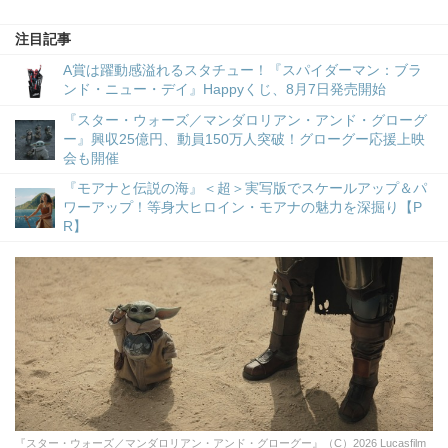
注目記事
A賞は躍動感溢れるスタチュー！『スパイダーマン：ブラ
ンド・ニュー・デイ』Happyくじ、8月7日発売開始
『スター・ウォーズ／マンダロリアン・アンド・グローグ
ー』興収25億円、動員150万人突破！グローグー応援上映
会も開催
『モアナと伝説の海』＜超＞実写版でスケールアップ＆パ
ワーアップ！等身大ヒロイン・モアナの魅力を深掘り【P
R】
『スター・ウォーズ／マンダロリアン・アンド・グローグー』（C）2026 Lucasfilm