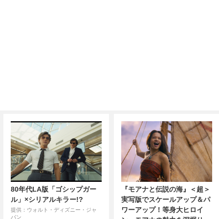
80年代LA版「ゴシップガー
『モアナと伝説の海』＜超＞
ル」×シリアルキラー!?
実写版でスケールアップ＆パ
ワーアップ！等身大ヒロイ
提供：ウォルト・ディズニー・ジャ
パン