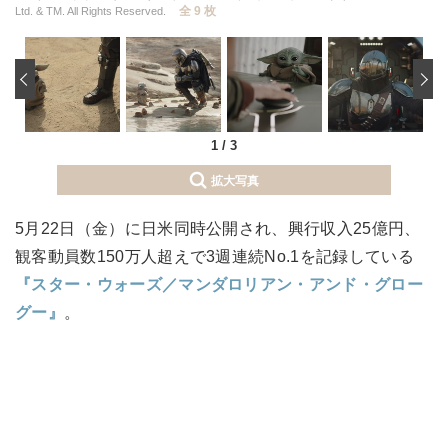
全 9 枚
Ltd. & TM. All Rights Reserved.
‹
1
/
3
拡大写真
5月22日（金）に日米同時公開され、興行収入25億円、
観客動員数150万人超えで3週連続No.1を記録している
『スター・ウォーズ／マンダロリアン・アンド・グロー
グー』
。