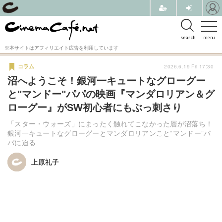
search
menu
※本サイトはアフィリエイト広告を利用しています
2026.6.19 Fri 17:30
コラム
沼へようこそ！銀河一キュートなグローグー
と"マンドー"パパの映画『マンダロリアン＆グ
ローグー』がSW初心者にもぶっ刺さり
「スター・ウォーズ」にまったく触れてこなかった層が沼落ち！
銀河一キュートなグローグーとマンダロリアンこと“マンドー”パ
パに迫る
上原礼子
上原礼子