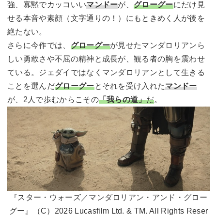
強、寡黙でカッコいい
マンドー
が、
グローグー
にだけ見
せる本音や素顔（文字通りの！）にもときめく人が後を
絶たない。
さらに今作では、
グローグー
が見せたマンダロリアンら
しい勇敢さや不屈の精神と成長が、観る者の胸を震わせ
ている。ジェダイではなくマンダロリアンとして生きる
ことを選んだ
グローグー
とそれを受け入れた
マンドー
が、2人で歩むからこその
「我らの道」
だ
。
『スター・ウォーズ／マンダロリアン・アンド・グロー
グー』（C）2026 Lucasfilm Ltd. & TM. All Rights Reser