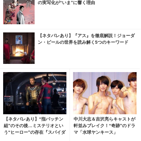
の実写化が“いま”に響く理由
【ネタバレあり】『アス』を徹底解説！ジョーダ
ン・ピールの世界を読み解く5つのキーワード
【ネタバレあり】“指パッチン
中川大志＆吉沢亮らキャストが
組”のその後…ミステリオとい
軒並みブレイク！“奇跡”のドラ
う“ヒーロー”の存在『スパイダ
マ「水球ヤンキース」
ーマン：FFH』の魅力に迫る