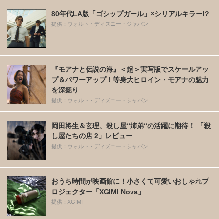
80年代LA版「ゴシップガール」×シリアルキラー!?
提供：ウォルト・ディズニー・ジャパン
『モアナと伝説の海』＜超＞実写版でスケールアッ
プ＆パワーアップ！等身大ヒロイン・モアナの魅力
を深掘り
提供：ウォルト・ディズニー・ジャパン
岡田将生＆玄理、殺し屋“姉弟“の活躍に期待！ 「殺
し屋たちの店 2」レビュー
提供：ウォルト・ディズニー・ジャパン
おうち時間が映画館に！小さくて可愛いおしゃれプ
ロジェクター「XGIMI Nova」
提供：XGIMI