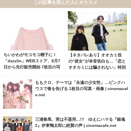
この記事を読んだ人にオススメ
ちいかわがモコモコ帽子に！
【ネタバレあり】オオカミ役
「dazzlin」WEBストア、8月7
の“彼女”が本音告白も…「恋と
日から先行販売開始 7枚目の写
オオカミには騙されない」特別
真・画像 | cinemacafe.net
企画が配信中 3枚目の写真・画
像 | cinemacafe.net
ももクロ、テーマは「永遠の少女性」…ピンクハ
ウスで春を告げる 1枚目の写真・画像 | cinemacaf
e.net
三浦春馬、実は不器用…!? ゆえにハマる『銀魂
2』伊東鴨太郎に絶賛の声 | cinemacafe.net