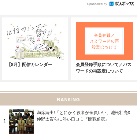
Sponsored by
【8月】配信カレンダー
会員登録手順について／パス
ワードの再設定について
RANKING
満席続出!「とにかく役者が全員いい」池松壮亮&
仲野太賀らに熱い口コミ『開戦前夜』