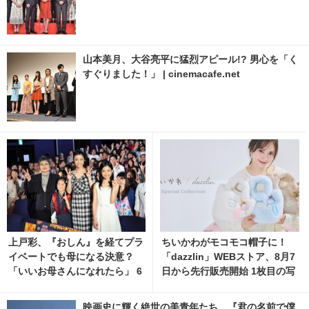
山本美月、大谷亮平に猛烈アピール!? 男心を「く
すぐりました！」 | cinemacafe.net
上戸彩、『おしん』を経てプラ
ちいかわがモコモコ帽子に！
イベートでも母になる決意？
「dazzlin」WEBストア、8月7
「いいお母さんになれたら」 6
日から先行販売開始 1枚目の写
枚目の写真・画像 | cinemacaf
真・画像 | cinemacafe.net
e.net
映画史に輝く絶世の美青年たち…『君の名前で僕