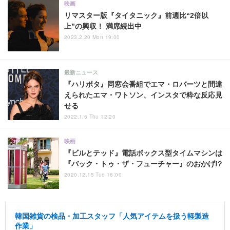
映画
リマスター版『タイタニック』前週比“2倍以
上”の興収！ 満席続出中
2023.2.20 Mon 19:00
最新ニュース
『ハリポタ』同窓会番組でエマ・ロバーツと間違
えられたエマ・ワトソン、インスタで粋な反応見
せる
2022.1.6 Thu 12:20
映画
『ビルとテッド』電話ボックス型タイムマシンは
『バック・トゥ・ザ・フューチャー』のおかげ!?
2020.12.15 Tue 16:00
韓国雑貨の検品・加工スタッフ「人気アイテムを扱う軽製造
作業」