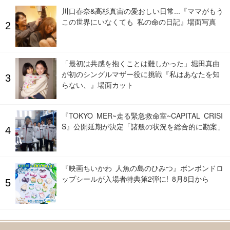
川口春奈&高杉真宙の愛おしい日常...『ママがもう
この世界にいなくても 私の命の日記』場面写真
「最初は共感を抱くことは難しかった」堀田真由
が初のシングルマザー役に挑戦『私はあなたを知
らない、』場面カット
『TOKYO MER~走る緊急救命室~CAPITAL CRISI
S』公開延期が決定「諸般の状況を総合的に勘案」
『映画ちいかわ 人魚の島のひみつ』ボンボンドロ
ップシールが入場者特典第2弾に! 8月8日から