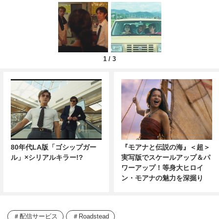
1
/
3
80年代LA版「ゴシップガー
『モアナと伝説の海』＜超＞
ル」×シリアルキラー!?
実写版でスケールアップ＆パ
ワーアップ！等身大ヒロイ
ン・モアナの魅力を深掘り
配信サービス
Roadstead