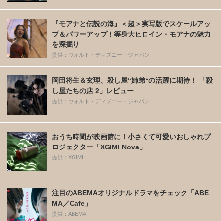
『モアナと伝説の海』＜超＞実写版でスケールアッ
プ＆パワーアップ！等身大ヒロイン・モアナの魅力
を深掘り
提供：ウォルト・ディズニー・ジャパン
岡田将生＆玄理、殺し屋“姉弟“の活躍に期待！ 「殺
し屋たちの店 2」レビュー
提供：ウォルト・ディズニー・ジャパン
おうち時間が映画館に！小さくて可愛いおしゃれプ
ロジェクター「XGIMI Nova」
提供：XGIMI
注目のABEMAオリジナルドラマをチェック「ABE
MA／Cafe」
提供：ABEMA