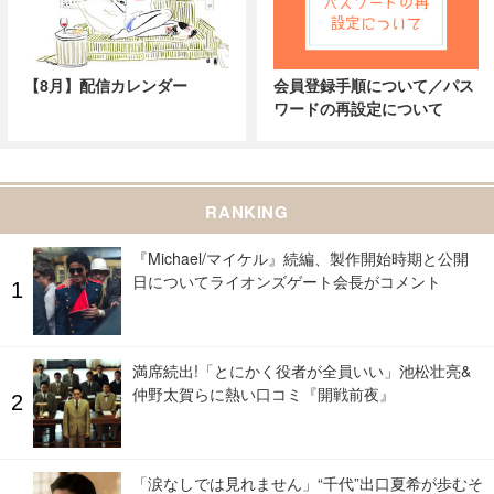
【8月】配信カレンダー
会員登録手順について／パス
ワードの再設定について
RANKING
『Michael/マイケル』続編、製作開始時期と公開
日についてライオンズゲート会長がコメント
満席続出!「とにかく役者が全員いい」池松壮亮&
仲野太賀らに熱い口コミ『開戦前夜』
「涙なしでは見れません」“千代”出口夏希が歩むそ