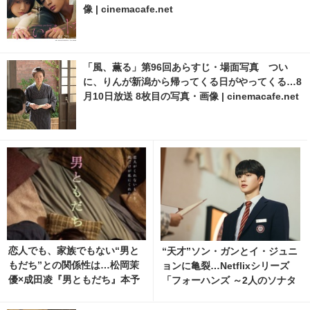
像 | cinemacafe.net
「風、薫る」第96回あらすじ・場面写真 つい
に、りんが新潟から帰ってくる日がやってくる…8
月10日放送 8枚目の写真・画像 | cinemacafe.net
恋人でも、家族でもない“男と
“天才”ソン・ガンとイ・ジュニ
もだち”との関係性は…松岡茉
ョンに亀裂…Netflixシリーズ
優×成田凌『男ともだち』本予
「フォーハンズ ～2人のソナタ
告＆本ビジュアル
～」ティザー解禁