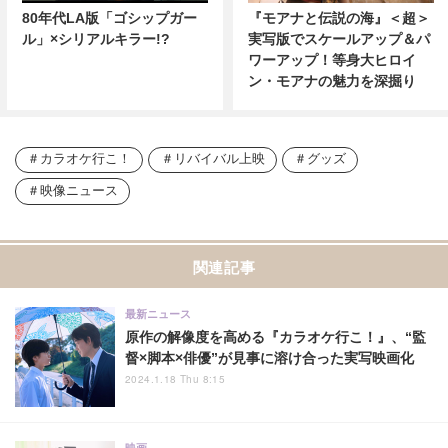
80年代LA版「ゴシップガー
『モアナと伝説の海』＜超＞
ル」×シリアルキラー!?
実写版でスケールアップ＆パ
ワーアップ！等身大ヒロイ
ン・モアナの魅力を深掘り
カラオケ行こ！
リバイバル上映
グッズ
映像ニュース
関連記事
最新ニュース
原作の解像度を高める『カラオケ行こ！』、“監
督×脚本×俳優”が見事に溶け合った実写映画化
2024.1.18 Thu 8:15
映画