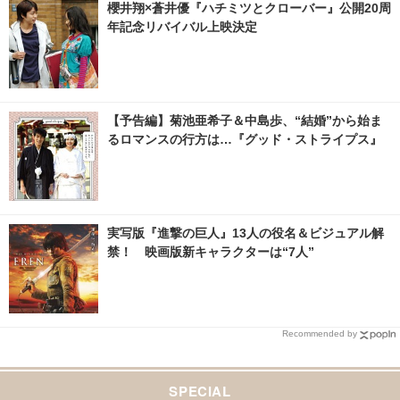
櫻井翔×蒼井優『ハチミツとクローバー』公開20周
年記念リバイバル上映決定
【予告編】菊池亜希子＆中島歩、“結婚”から始ま
るロマンスの行方は…『グッド・ストライプス』
実写版『進撃の巨人』13人の役名＆ビジュアル解
禁！ 映画版新キャラクターは“7人”
Recommended by
SPECIAL