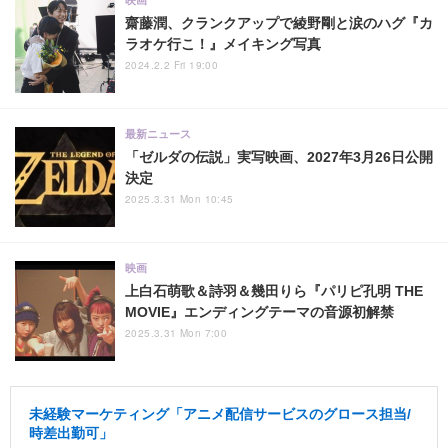
齋藤潤、クランクアップで綾野剛と涙のハグ『カ
ラオケ行こ！』メイキング写真
2024.2.2 Fri 19:00
最新ニュース
「ゼルダの伝説」実写映画、2027年3月26日公開
決定
2025.3.31 Mon 10:45
映画
上白石萌歌＆詩羽＆幾田りら『パリピ孔明 THE
MOVIE』エンディングテーマの音源初解禁
2025.3.31 Mon 7:00
未経験マーケティング「アニメ配信サービスのグロース担当/
時差出勤可」