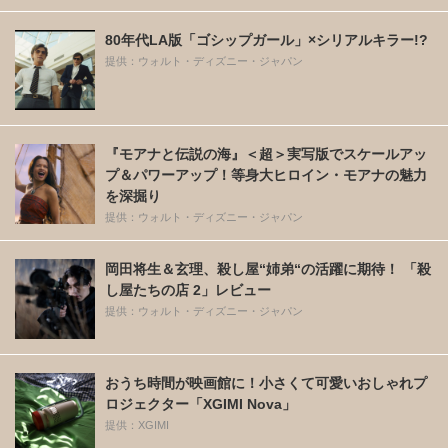
80年代LA版「ゴシップガール」×シリアルキラー!?
提供：ウォルト・ディズニー・ジャパン
『モアナと伝説の海』＜超＞実写版でスケールアッ
プ＆パワーアップ！等身大ヒロイン・モアナの魅力
を深掘り
提供：ウォルト・ディズニー・ジャパン
岡田将生＆玄理、殺し屋“姉弟“の活躍に期待！ 「殺
し屋たちの店 2」レビュー
提供：ウォルト・ディズニー・ジャパン
おうち時間が映画館に！小さくて可愛いおしゃれプ
ロジェクター「XGIMI Nova」
提供：XGIMI