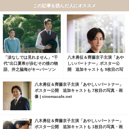
この記事を読んだ人にオススメ
「涙なしでは見れません」“千
八木勇征＆齊藤京子主演「あや
代”出口夏希が歩むその後の物
しいパートナー」ポスター公
語、井之脇海がキーパーソン
開 追加キャストも 9枚目の写
『あの星が降る丘で、君とまた
真・画像 | cinemacafe.net
出会いたい。』 2枚目の写真・
八木勇征＆齊藤京子主演「あやしいパートナー」
画像 | cinemacafe.net
ポスター公開 追加キャストも 7枚目の写真・画
像 | cinemacafe.net
八木勇征＆齊藤京子主演「あやしいパートナー」
ポスター公開 追加キャストも 1枚目の写真・画