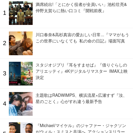
満席続出!「とにかく役者が全員いい」池松壮亮&
仲野太賀らに熱い口コミ『開戦前夜』
川口春奈&高杉真宙の愛おしい日常...『ママがもう
この世界にいなくても 私の命の日記』場面写真
スタジオジブリ『耳をすませば』『借りぐらしの
アリエッティ』4Kデジタルリマスター IMAX上映
決定
主題歌はRADWIMPS、横浜流星×広瀬すず『汝、
星のごとく』心がすれ違う最新予告
『Michael/マイケル』のジャファー・ジャクソン
がウィル・スミスと共演へ アクションスリラー