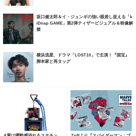
坂口健太郎＆イ・ジュンギの強い眼差し捉える「k
iDnap GAME」第2弾ティザービジュアル＆映像解
禁
横浜流星、ドラマ「LOST10」で主演！『国宝』
脚本家と再タッグ
A賞は躍動感溢れるスタチュ
Zoffより『スパイダーマン：ブ