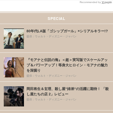
Recommended by
SPECIAL
80年代LA版「ゴシップガール」×シリアルキラー!?
提供：ウォルト・ディズニー・ジャパン
『モアナと伝説の海』＜超＞実写版でスケールアッ
プ＆パワーアップ！等身大ヒロイン・モアナの魅力
を深掘り
提供：ウォルト・ディズニー・ジャパン
岡田将生＆玄理、殺し屋“姉弟“の活躍に期待！ 「殺
し屋たちの店 2」レビュー
提供：ウォルト・ディズニー・ジャパン