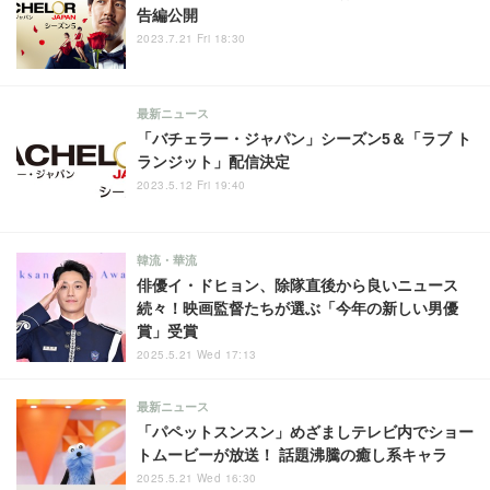
告編公開
2023.7.21 Fri 18:30
最新ニュース
「バチェラー・ジャパン」シーズン5＆「ラブ ト
ランジット」配信決定
2023.5.12 Fri 19:40
韓流・華流
俳優イ・ドヒョン、除隊直後から良いニュース
続々！映画監督たちが選ぶ「今年の新しい男優
賞」受賞
2025.5.21 Wed 17:13
最新ニュース
「パペットスンスン」めざましテレビ内でショー
トムービーが放送！ 話題沸騰の癒し系キャラ
2025.5.21 Wed 16:30