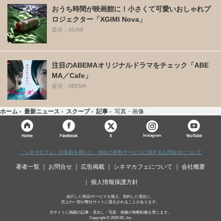
おうち時間が映画館に！小さくて可愛いおしゃれプ
ロジェクター「XGIMI Nova」
提供：XGIMI
注目のABEMAオリジナルドラマをチェック「ABE
MA／Cafe」
提供：ABEMA
ホーム
›
最新ニュース
›
スクープ
›
記事
›
写真・画像
X
Home
Facebook
Instagram
YouTube
「シネマカフェ」の名称を用いた、他社の有料サービスに関するお問合せについて
著者一覧
お問合せ
広告掲載
シネマカフェについて
会社概要
個人情報保護方針
紹介した商品/サービスを購入、契約した場合に、
売上の一部が弊社サイトに還元されることがあります。
当サイトに掲載の記事・見出し・写真・画像の無断転載を禁じます。
Copyright © 2026 IID, Inc.