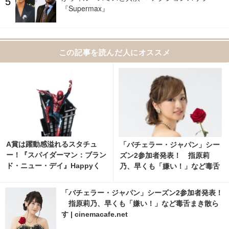
『Supermax』
この記事を読んだ人にオススメ
A賞は躍動感溢れるスタチュ
「バチェラー・ジャパン」シー
ー！『スパイダーマン：ブラン
ズン2参加者発表！ 指原莉
ド・ニュー・デイ』Happyく
乃、早くも「嫌い！」など毒舌
じ、8月7日発売開始
まき散らす 21枚目の写真・画
像 | cinemacafe.net
「バチェラー・ジャパン」シーズン2参加者発表！
指原莉乃、早くも「嫌い！」など毒舌まき散ら
す | cinemacafe.net