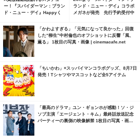
ー！『スパイダーマン：ブラン
ランド・ニュー・デイ』コラボ
ド・ニュー・デイ』Happyく
メガネが発売 先行予約受付中
じ、8月7日発売開始 6枚目の写
真・画像 | cinemacafe.net
「かわよすぎる」「元気になって良かった」回復
した“柳生”中村倫也のオフショットに反響「風、
薫る」 1枚目の写真・画像 | cinemacafe.net
「ちいかわ」×スッパイマンコラボグッズ、8月7日
発売！Tシャツやマスコットなど全5アイテム
「最高のドラマ」ユン・ギョンホが感動！ソ・ジ
ソブ主演「エージェント・キム」最終話放送記念
パーティーの裏側の映像解禁 1枚目の写真・画像 |
cinemacafe.net