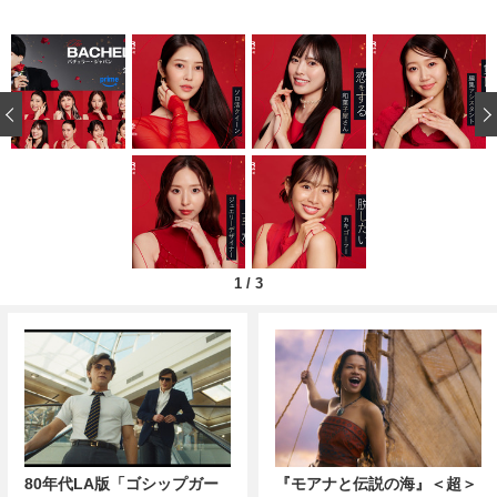
‹
1
/
3
80年代LA版「ゴシップガー
『モアナと伝説の海』＜超＞