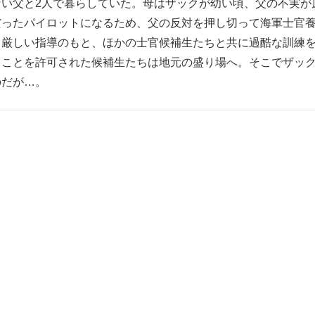
い父と2人で暮らしていた。母はザックが幼い頃、父の不実が
だったパイロットになるため、父の反対を押し切って海軍士官
る厳しい指導のもと、ほかの士官候補生たちと共に過酷な訓練
ることを許可された候補生たちは地元の盛り場へ。そこでザッ
のだが…。