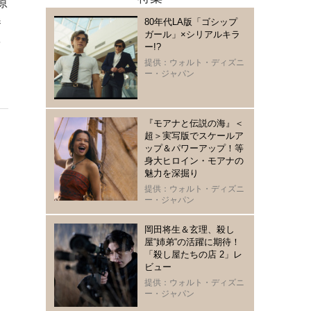
原
80年代LA版「ゴシップ
養
ガール」×シリアルキラ
を
ー!?
ク
提供：ウォルト・ディズニ
ー・ジャパン
『モアナと伝説の海』＜
超＞実写版でスケールア
ップ＆パワーアップ！等
身大ヒロイン・モアナの
魅力を深掘り
提供：ウォルト・ディズニ
ー・ジャパン
岡田将生＆玄理、殺し
屋“姉弟“の活躍に期待！
「殺し屋たちの店 2」レ
ビュー
提供：ウォルト・ディズニ
ー・ジャパン