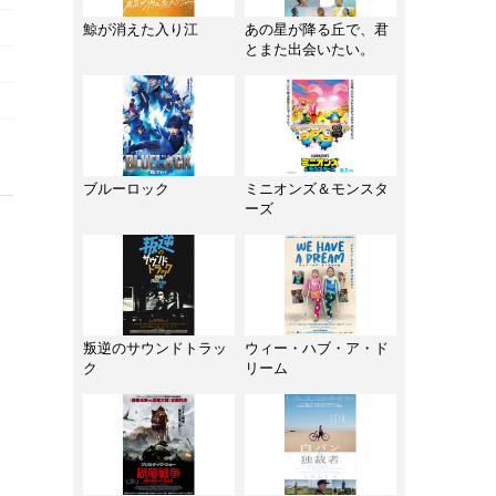
鯨が消えた入り江
あの星が降る丘で、君
とまた出会いたい。
ブルーロック
ミニオンズ＆モンスタ
ーズ
叛逆のサウンドトラッ
ウィー・ハブ・ア・ド
ク
リーム