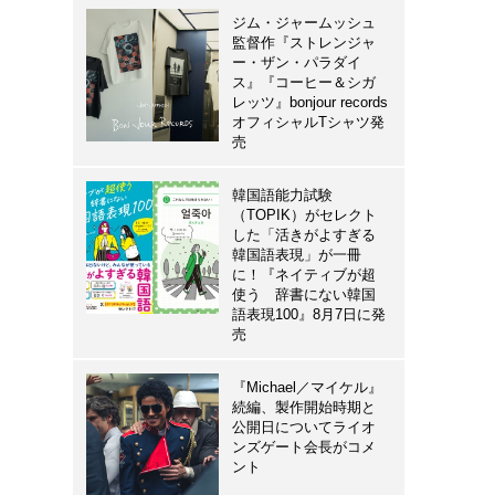
ジム・ジャームッシュ
監督作『ストレンジャ
ー・ザン・パラダイ
ス』『コーヒー＆シガ
レッツ』bonjour records
オフィシャルTシャツ発
売
韓国語能力試験
（TOPIK）がセレクト
した「活きがよすぎる
韓国語表現」が一冊
に！『ネイティブが超
使う 辞書にない韓国
語表現100』8月7日に発
売
『Michael／マイケル』
続編、製作開始時期と
公開日についてライオ
ンズゲート会長がコメ
ント