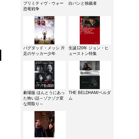
プリミティヴ・ウォー
白パンと独裁者
恐竜戦争
バグダッド・メッシ 片
生誕120年 ジョン・ヒ
足のサッカー少年
ューストン特集
劇場版 ほんとうにあっ
THE BELDHAM/ベルダ
た怖い話～ゾクゾク変
ム
な間取り～