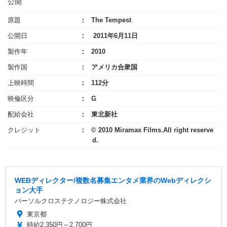
公開
原題
The Tempest
公開日
2011年6月11日
製作年
2010
製作国
アメリカ合衆国
上映時間
112分
映倫区分
G
配給会社
東北新社
クレジット
© 2010 Miramax Films.All right reserve
d.
WEBディレクター/複数名募集エンタメ業界のWebディレクシ
ョン大手
パーソルクロステクノロジー株式会社
東京都
時給2,350円～2,700円