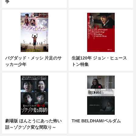
争
バグダッド・メッシ 片足のサ
生誕120年 ジョン・ヒュース
ッカー少年
トン特集
劇場版 ほんとうにあった怖い
THE BELDHAM/ベルダム
話～ゾクゾク変な間取り～