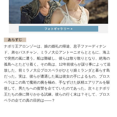
あらすじ
ナポリ王アロンゾーは、娘の婚礼の帰途、息子ファーディナン
ド、弟セバスチャン、ミラノ大公アントーニオらとともに、海上
で突然の嵐に遭う。船は難破し、彼らは散り散りとなり、絶海の
孤島へとたどり着く。その島は、12年前彼らが謀り事によって追
放した、前ミラノ大公プロスペラがひとり娘ミランダと暮らす島
だった。実は、彼らが遭遇した嵐は彼女の手によるもの。プロス
ペラはこの島で魔術の腕を極め、手なずけた妖精エアリアルを駆
使して、男たちへの復讐を企てていたのであった。次々とナポリ
王たちの身に降りかかる試練。彼らの行く末は？そして、プロス
ペラの企ての真の目的は――？