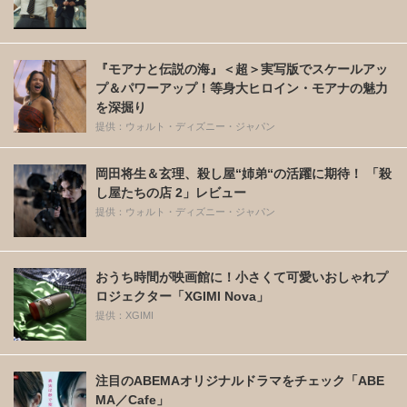
『モアナと伝説の海』＜超＞実写版でスケールアッ
プ＆パワーアップ！等身大ヒロイン・モアナの魅力
を深掘り
提供：ウォルト・ディズニー・ジャパン
岡田将生＆玄理、殺し屋“姉弟“の活躍に期待！ 「殺
し屋たちの店 2」レビュー
提供：ウォルト・ディズニー・ジャパン
おうち時間が映画館に！小さくて可愛いおしゃれプ
ロジェクター「XGIMI Nova」
提供：XGIMI
注目のABEMAオリジナルドラマをチェック「ABE
MA／Cafe」