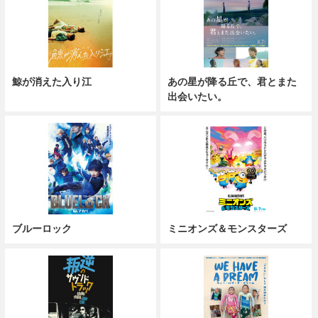
鯨が消えた入り江
あの星が降る丘で、君とまた
出会いたい。
ブルーロック
ミニオンズ＆モンスターズ