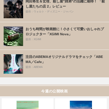
岡田将生＆玄理、殺し屋“姉弟“の活躍に期待！ 「殺
し屋たちの店 2」レビュー
提供：ウォルト・ディズニー・ジャパン
おうち時間が映画館に！小さくて可愛いおしゃれプ
ロジェクター「XGIMI Nova」
提供：XGIMI
注目のABEMAオリジナルドラマをチェック「ABE
MA／Cafe」
提供：ABEMA
今週の公開映画