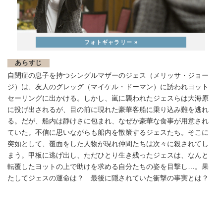
あらすじ
自閉症の息子を持つシングルマザーのジェス（メリッサ・ジョー
ジ）は、友人のグレッグ（マイケル・ドーマン）に誘われヨット
セーリングに出かける。しかし、嵐に襲われたジェスらは大海原
に投げ出されるが、目の前に現れた豪華客船に乗り込み難を逃れ
る。だが、船内は静けさに包まれ、なぜか豪華な食事が用意され
ていた。不信に思いながらも船内を散策するジェスたち。そこに
突如として、覆面をした人物が現れ仲間たちは次々に殺されてし
まう。甲板に逃げ出し、ただひとり生き残ったジェスは、なんと
転覆したヨットの上で助けを求める自分たちの姿を目撃し…。果
たしてジェスの運命は？ 最後に隠されていた衝撃の事実とは？