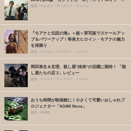
提供：ウォルト・ディズニー・ジャパン
『モアナと伝説の海』＜超＞実写版でスケールアッ
プ＆パワーアップ！等身大ヒロイン・モアナの魅力
を深掘り
提供：ウォルト・ディズニー・ジャパン
岡田将生＆玄理、殺し屋“姉弟“の活躍に期待！ 「殺
し屋たちの店 2」レビュー
提供：ウォルト・ディズニー・ジャパン
おうち時間が映画館に！小さくて可愛いおしゃれプ
ロジェクター「XGIMI Nova」
提供：XGIMI