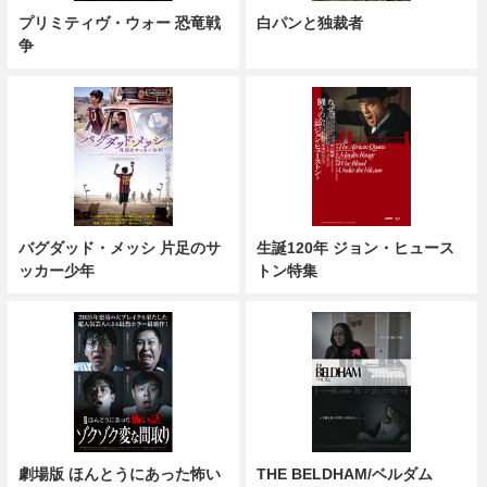
プリミティヴ・ウォー 恐竜戦
白パンと独裁者
争
バグダッド・メッシ 片足のサ
生誕120年 ジョン・ヒュース
ッカー少年
トン特集
劇場版 ほんとうにあった怖い
THE BELDHAM/ベルダム