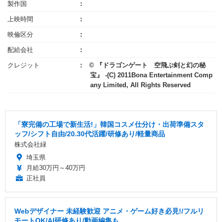
製作国
上映時間
映倫区分
配給会社
クレジット
© 『ドラゴンゲート 空飛ぶ剣と幻の秘
宝』 -(C) 2011Bona Entertainment Comp
any Limited, All Rights Reserved
「寮完備の工場で新生活!」韓国コスメ仕分け・出荷準備スタ
ッフ/シフト自由/20.30代活躍/研修あり/軽量商品
株式会社緑
埼玉県
月給30万円～40万円
正社員
Webデザイナー 未経験歓迎 アニメ・ゲーム好き必見!/フルリ
モートOK/AI研修あり/動画編集も