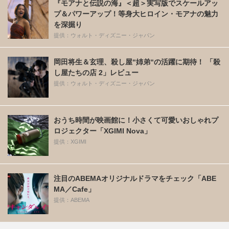
『モアナと伝説の海』＜超＞実写版でスケールアッ
プ＆パワーアップ！等身大ヒロイン・モアナの魅力
を深掘り
提供：ウォルト・ディズニー・ジャパン
岡田将生＆玄理、殺し屋“姉弟“の活躍に期待！ 「殺
し屋たちの店 2」レビュー
提供：ウォルト・ディズニー・ジャパン
おうち時間が映画館に！小さくて可愛いおしゃれプ
ロジェクター「XGIMI Nova」
提供：XGIMI
注目のABEMAオリジナルドラマをチェック「ABE
MA／Cafe」
提供：ABEMA