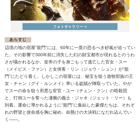
あらすじ
辺境の地の宿屋“龍門”には、60年に一度の恐るべき砂嵐が迫ってい
た。その影響で300年前に消失した幻の財宝都市が現れるとのうわ
さが囁かれるなか、皇帝の子を身ごもって逃亡した官女・スー
（メイビス・ファン）と女侠客・リン（ジョウ・シュン）が“龍
門”にたどり着く。しかしこの宿屋には、秘宝を狙う遊牧部族の王
女・チャン（グイ・ルンメイ）率いる盗賊が陣取っていた。やが
てスーの命を狙う邪悪な宦官・ユー（チェン・クン）の暗殺団
と、打倒ユーを誓った凄腕の義士・ジャオ（ジェット・リー）も
到着。運命に導かれるように“龍門”に集結した豪傑たちは、それぞ
れの野望と使命感を胸に秘め、命懸けの大決戦になだれ込んでい
く――。