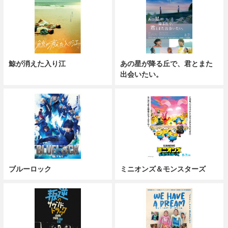
鯨が消えた入り江
あの星が降る丘で、君とまた
出会いたい。
ブルーロック
ミニオンズ＆モンスターズ