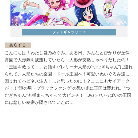
あらすじ
こんにちは！わたし愛乃めぐみ。ある日、みんなとぴかりが丘保
育園で人形劇を披露していたら、人形が突然しゃべりだしたの！
「王国を救って！」と話すバレリーナ人形の“つむぎちゃん”に連れ
られて、人形たちの楽園・ドール王国へ！可愛いぬいぐるみ達に
囲まれてハピネス注入！…と思ったのに！？ここにもサイアーク
が！！“謎の男・ブラックファング”の黒い糸に王国は襲われ、“つ
むぎちゃん”も捕まっちゃって大ピンチ！しあわせいっぱいの王国
には悲しい秘密が隠されていたの…