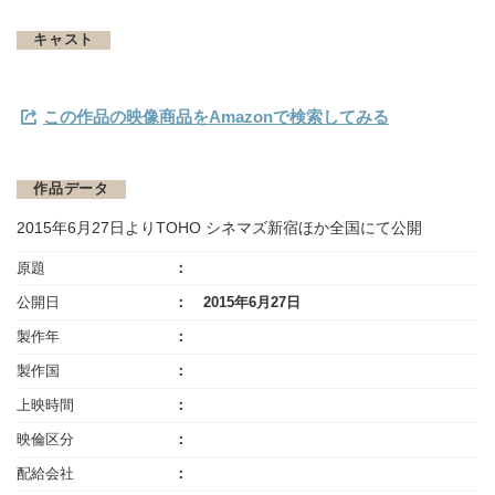
キャスト
この作品の映像商品をAmazonで検索してみる
作品データ
2015年6月27日よりTOHO シネマズ新宿ほか全国にて公開
原題
公開日
2015年6月27日
製作年
製作国
上映時間
映倫区分
配給会社