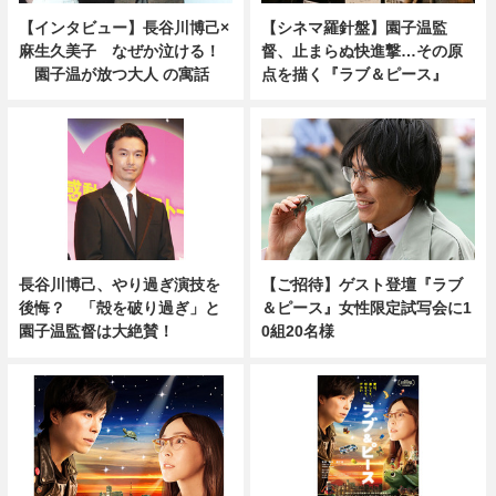
【インタビュー】長谷川博己×
【シネマ羅針盤】園子温監
麻生久美子 なぜか泣ける！
督、止まらぬ快進撃…その原
園子温が放つ大人 の寓話
点を描く『ラブ＆ピース』
長谷川博己、やり過ぎ演技を
【ご招待】ゲスト登壇『ラブ
後悔？ 「殻を破り過ぎ」と
＆ピース』女性限定試写会に1
園子温監督は大絶賛！
0組20名様