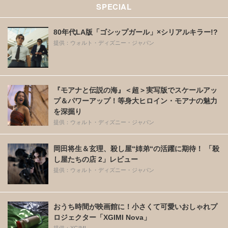
SPECIAL
80年代LA版「ゴシップガール」×シリアルキラー!?
提供：ウォルト・ディズニー・ジャパン
『モアナと伝説の海』＜超＞実写版でスケールアッ
プ＆パワーアップ！等身大ヒロイン・モアナの魅力
を深掘り
提供：ウォルト・ディズニー・ジャパン
岡田将生＆玄理、殺し屋“姉弟“の活躍に期待！ 「殺
し屋たちの店 2」レビュー
提供：ウォルト・ディズニー・ジャパン
おうち時間が映画館に！小さくて可愛いおしゃれプ
ロジェクター「XGIMI Nova」
提供：XGIMI