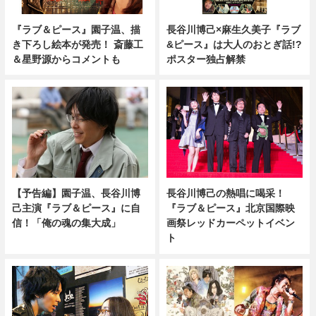
『ラブ＆ピース』園子温、描
長谷川博己×麻生久美子『ラブ
き下ろし絵本が発売！ 斎藤工
&ピース』は大人のおとぎ話!?
＆星野源からコメントも
ポスター独占解禁
【予告編】園子温、長谷川博
長谷川博己の熱唱に喝采！
己主演『ラブ＆ピース』に自
『ラブ＆ピース』北京国際映
信！「俺の魂の集大成」
画祭レッドカーペットイベン
ト