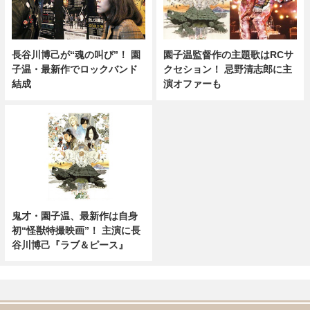
長谷川博己が“魂の叫び”！ 園
園子温監督作の主題歌はRCサ
子温・最新作でロックバンド
クセション！ 忌野清志郎に主
結成
演オファーも
鬼才・園子温、最新作は自身
初“怪獣特撮映画”！ 主演に長
谷川博己『ラブ＆ピース』