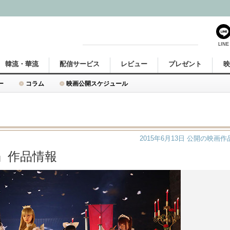
LINE
韓流・華流
配信サービス
レビュー
プレゼント
ー
コラム
映画公開スケジュール
2015年6月13日
公開の映画作
』作品情報