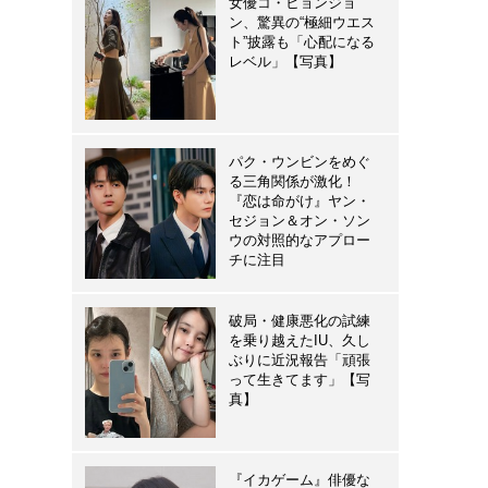
女優コ・ヒョンジョ
ン、驚異の“極細ウエス
ト”披露も「心配になる
レベル」【写真】
パク・ウンビンをめぐ
る三角関係が激化！
『恋は命がけ』ヤン・
セジョン＆オン・ソン
ウの対照的なアプロー
チに注目
破局・健康悪化の試練
を乗り越えたIU、久し
ぶりに近況報告「頑張
って生きてます」【写
真】
『イカゲーム』俳優な