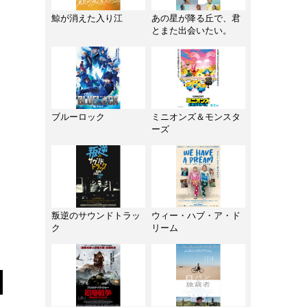
鯨が消えた入り江
あの星が降る丘で、君
とまた出会いたい。
ブルーロック
ミニオンズ＆モンスタ
ーズ
叛逆のサウンドトラッ
ウィー・ハブ・ア・ド
ク
リーム