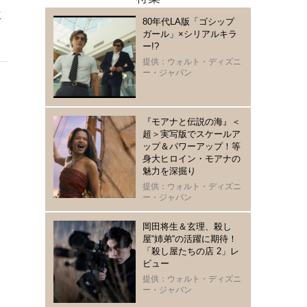
立
80年代LA版「ゴシップ
ガール」×シリアルキラ
ー!?
提供：ウォルト・ディズニ
ー・ジャパン
『モアナと伝説の海』＜
超＞実写版でスケールア
ップ＆パワーアップ！等
身大ヒロイン・モアナの
魅力を深掘り
提供：ウォルト・ディズニ
ー・ジャパン
岡田将生＆玄理、殺し
屋“姉弟“の活躍に期待！
「殺し屋たちの店 2」レ
ビュー
提供：ウォルト・ディズニ
ー・ジャパン