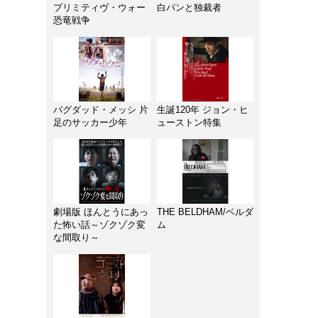
プリミティヴ・ウォー
白パンと独裁者
恐竜戦争
バグダッド・メッシ 片
生誕120年 ジョン・ヒ
足のサッカー少年
ューストン特集
劇場版 ほんとうにあっ
THE BELDHAM/ベルダ
た怖い話～ゾクゾク変
ム
な間取り～