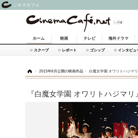
シネマカフェ
ホーム
映画
テレビ
海外ドラマ
スクープ
レポート
ゴシップ
インタビュ
ホーム
›
2015年6月公開の映画作品
›
白魔女学園 オワリトハジマリ
『白魔女学園 オワリトハジマリ