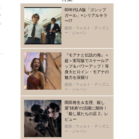
は
80年代LA版「ゴシップ
で
ガール」×シリアルキラ
ー!?
持
提供：ウォルト・ディズニ
し
ー・ジャパン
『モアナと伝説の海』＜
超＞実写版でスケールア
ップ＆パワーアップ！等
身大ヒロイン・モアナの
魅力を深掘り
提供：ウォルト・ディズニ
ー・ジャパン
岡田将生＆玄理、殺し
屋“姉弟“の活躍に期待！
「殺し屋たちの店 2」レ
ビュー
提供：ウォルト・ディズニ
ー・ジャパン