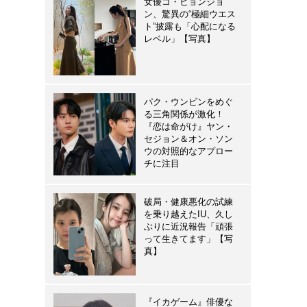
女優コ・ヒョンジョ
ン、驚異の“極細ウエス
ト”披露も「心配になる
レベル」【写真】
パク・ウンビンをめぐ
る三角関係が激化！
『恋は命がけ』ヤン・
セジョン＆オン・ソン
ウの対照的なアプロー
チに注目
破局・健康悪化の試練
を乗り越えたIU、久し
ぶりに近況報告「頑張
って生きてます」【写
真】
『イカゲーム』俳優な