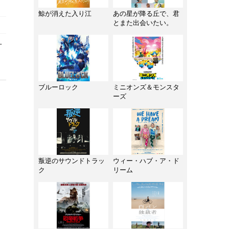
鯨が消えた入り江
あの星が降る丘で、君
とまた出会いたい。
L
ブルーロック
ミニオンズ＆モンスタ
ーズ
叛逆のサウンドトラッ
ウィー・ハブ・ア・ド
ク
リーム