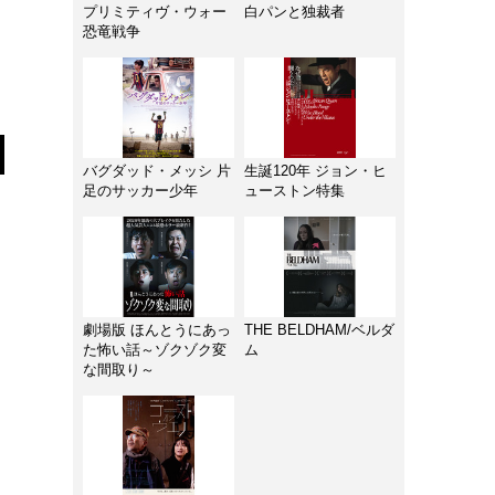
プリミティヴ・ウォー
白パンと独裁者
恐竜戦争
バグダッド・メッシ 片
生誕120年 ジョン・ヒ
足のサッカー少年
ューストン特集
劇場版 ほんとうにあっ
THE BELDHAM/ベルダ
た怖い話～ゾクゾク変
ム
な間取り～