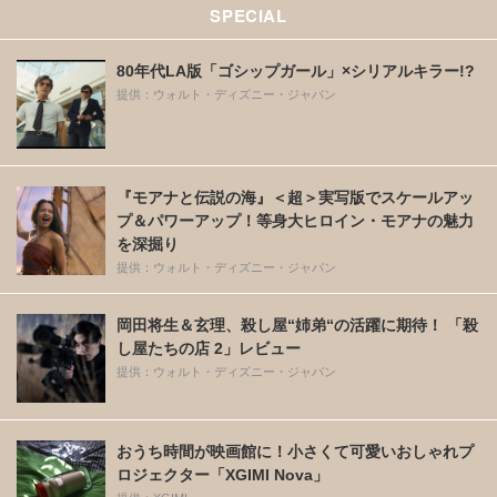
SPECIAL
80年代LA版「ゴシップガール」×シリアルキラー!?
提供：ウォルト・ディズニー・ジャパン
『モアナと伝説の海』＜超＞実写版でスケールアッ
プ＆パワーアップ！等身大ヒロイン・モアナの魅力
を深掘り
提供：ウォルト・ディズニー・ジャパン
岡田将生＆玄理、殺し屋“姉弟“の活躍に期待！ 「殺
し屋たちの店 2」レビュー
提供：ウォルト・ディズニー・ジャパン
おうち時間が映画館に！小さくて可愛いおしゃれプ
ロジェクター「XGIMI Nova」