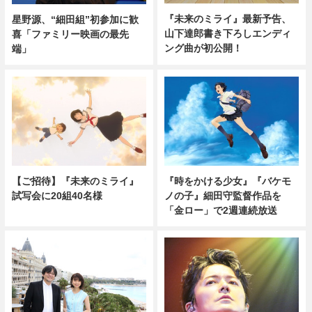
『未来のミライ』最新予告、
星野源、“細田組”初参加に歓
山下達郎書き下ろしエンディ
喜「ファミリー映画の最先
ング曲が初公開！
端」
【ご招待】『未来のミライ』
『時をかける少女』『バケモ
試写会に20組40名様
ノの子』細田守監督作品を
「金ロー」で2週連続放送