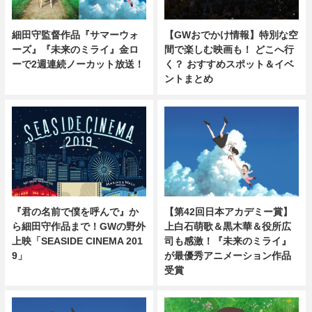
細田守監督作品『サマーウォ
【GWおでかけ情報】特別な空
ーズ』『未来のミライ』金ロ
間で楽しむ映画も！ どこへ行
ーで2週連続ノーカット放送！
く？ おすすめスポット＆イベ
ントまとめ
【第42回日本アカデミー賞】
『君の名前で僕を呼んで』か
上白石萌歌＆黒木華＆役所広
ら細田守作品まで！GWの野外
司も感激！『未来のミライ』
上映「SEASIDE CINEMA 201
が最優秀アニメーション作品
9」
受賞