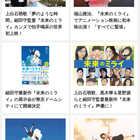
上白石萌歌「夢のような時
福山雅治、『未来のミライ』
間」細田守監督『未来のミラ
でアニメーション映画に初本
イ』カンヌで拍手喝采の世界
格出演！ 「すべてに緊張」
初上映！
細田守最新作『未来のミラ
上白石萌歌、黒木華＆星野源
イ』の展示会が東京ドームシ
らと細田守監督最新作『未来
ティにて開催決定
のミライ』声優に！