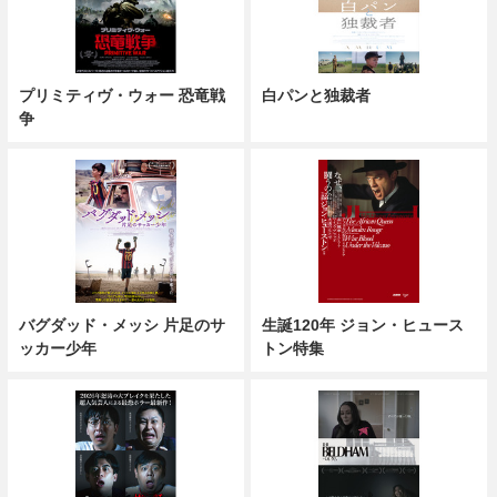
プリミティヴ・ウォー 恐竜戦
白パンと独裁者
争
バグダッド・メッシ 片足のサ
生誕120年 ジョン・ヒュース
ッカー少年
トン特集