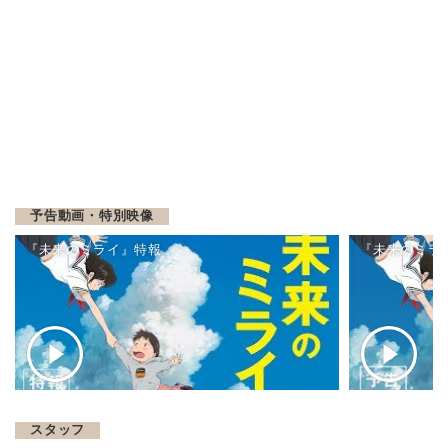
予告動画・特別映像
『未来のミライ』特報
『未来のミラ
スタッフ