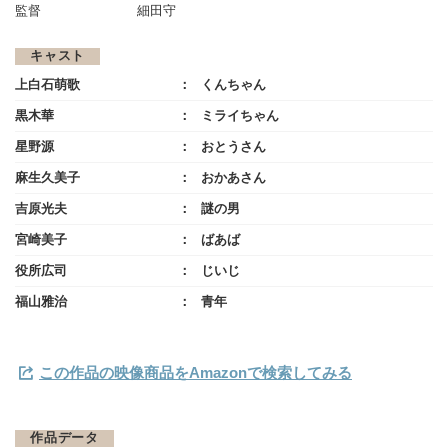
監督
細田守
キャスト
上白石萌歌
くんちゃん
黒木華
ミライちゃん
星野源
おとうさん
麻生久美子
おかあさん
吉原光夫
謎の男
宮崎美子
ばあば
役所広司
じいじ
福山雅治
青年
この作品の映像商品をAmazonで検索してみる
作品データ