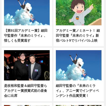
【第91回アカデミー賞】細田
アカデミー賞ノミネート！ 細
守監督作『未来のミライ』、
田守監督『未来のミライ』新
惜しくも受賞逃す
宿バルト9でリバイバル上映
細田守監督の『未来のミラ
是枝裕和監督＆細田守監督ら
イ』、アニー賞でインディペ
アカデミー賞授賞式前の昼食
ンデント作品賞受賞！
会に出席