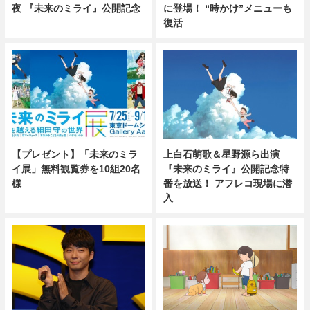
夜 『未来のミライ』公開記念
に登場！ “時かけ”メニューも
復活
【プレゼント】「未来のミラ
上白石萌歌＆星野源ら出演
イ展」無料観覧券を10組20名
『未来のミライ』公開記念特
様
番を放送！ アフレコ現場に潜
入