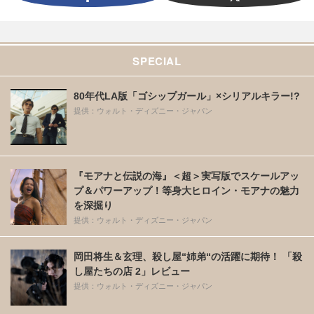
SPECIAL
80年代LA版「ゴシップガール」×シリアルキラー!?
提供：ウォルト・ディズニー・ジャパン
『モアナと伝説の海』＜超＞実写版でスケールアッ
プ＆パワーアップ！等身大ヒロイン・モアナの魅力
を深掘り
提供：ウォルト・ディズニー・ジャパン
岡田将生＆玄理、殺し屋“姉弟“の活躍に期待！ 「殺
し屋たちの店 2」レビュー
提供：ウォルト・ディズニー・ジャパン