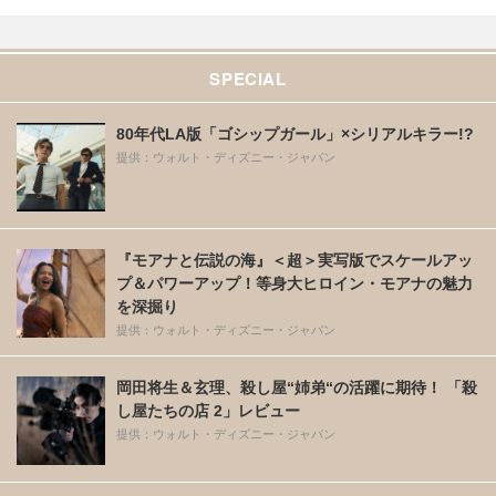
SPECIAL
80年代LA版「ゴシップガール」×シリアルキラー!?
提供：ウォルト・ディズニー・ジャパン
『モアナと伝説の海』＜超＞実写版でスケールアッ
プ＆パワーアップ！等身大ヒロイン・モアナの魅力
を深掘り
提供：ウォルト・ディズニー・ジャパン
岡田将生＆玄理、殺し屋“姉弟“の活躍に期待！ 「殺
し屋たちの店 2」レビュー
提供：ウォルト・ディズニー・ジャパン