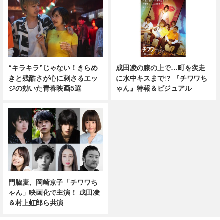
成田凌の膝の上で…町を疾走
“キラキラ”じゃない！きらめ
に水中キスまで!? 『チワワち
きと残酷さが心に刺さるエッ
ゃん』特報＆ビジュアル
ジの効いた青春映画5選
門脇麦、岡崎京子「チワワち
ゃん」映画化で主演！ 成田凌
＆村上虹郎ら共演