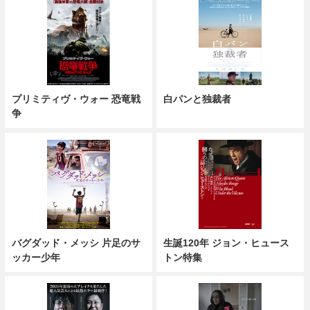
プリミティヴ・ウォー 恐竜戦
白パンと独裁者
争
バグダッド・メッシ 片足のサ
生誕120年 ジョン・ヒュース
ッカー少年
トン特集