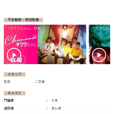
予告動画・特別映像
『チワワちゃん』特報
『チワワちゃ
スタッフ
監督
二宮健
キャスト
門脇麦
ミキ
成田凌
ヨシダ