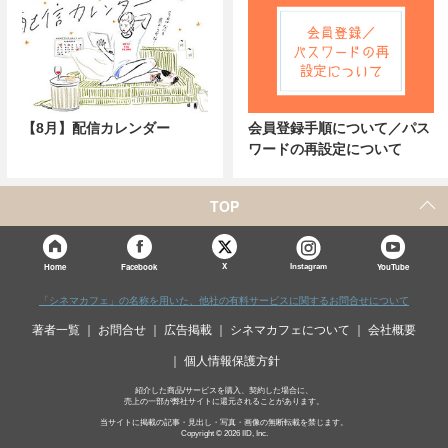
【8月】配信カレンダー
会員登録手順について／パス
ワードの再設定について
TOP
X
Home
Facebook
Instagram
YouTube
「シネマカフェ」の名称を用いた、他社の有料サービスに関するお問合せについて
著者一覧
お問合せ
広告掲載
シネマカフェについて
会社概要
個人情報保護方針
紹介した商品/サービスを購入、契約した場合に、
売上の一部が弊社サイトに還元されることがあります。
当サイトに掲載の記事・見出し・写真・画像の無断転載を禁じます。
Copyright © 2026 IID, Inc.