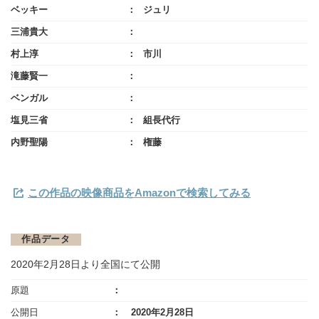
ベッキー
ジュリ
三浦貴大
村上淳
市川
滝藤賢一
ベンガル
塩見三省
組長代行
内野聖陽
権藤
この作品の映像商品をAmazonで検索してみる
作品データ
2020年2月28日より全国にて公開
原題
公開日
2020年2月28日