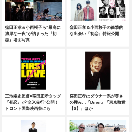
窪田正孝＆小西桜子ら“最高に
窪田正孝＆小西桜子の衝撃的
濃厚な一夜”が詰まった『初
な出会い『初恋』特報公開
恋』場面写真
三池崇史監督×窪田正孝タッグ
窪田正孝はダウナー系が尊さ
『初恋』が“全米先行”公開！
の極み…『Diner』『東京喰種
トロント国際映画祭にも
【S】』ほか