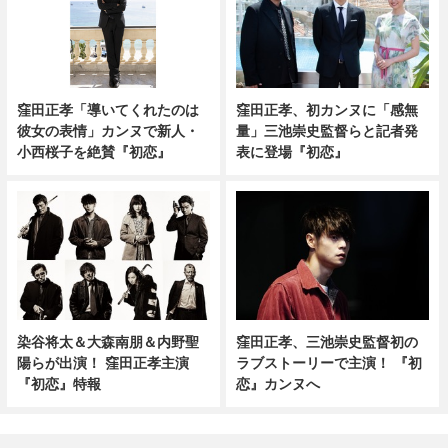
窪田正孝「導いてくれたのは
窪田正孝、初カンヌに「感無
彼女の表情」カンヌで新人・
量」三池崇史監督らと記者発
小西桜子を絶賛『初恋』
表に登場『初恋』
染谷将太＆大森南朋＆内野聖
窪田正孝、三池崇史監督初の
陽らが出演！ 窪田正孝主演
ラブストーリーで主演！ 『初
『初恋』特報
恋』カンヌへ