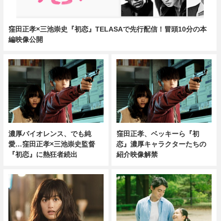
窪田正孝×三池崇史『初恋』TELASAで先行配信！冒頭10分の本
編映像公開
濃厚バイオレンス、でも純
窪田正孝、ベッキーら『初
愛…窪田正孝×三池崇史監督
恋』濃厚キャラクターたちの
『初恋』に熱狂者続出
紹介映像解禁