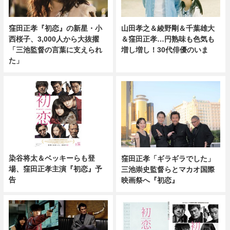
窪田正孝『初恋』の新星・小
山田孝之＆綾野剛＆千葉雄大
西桜子、3,000人から大抜擢
＆窪田正孝…円熟味も色気も
「三池監督の言葉に支えられ
増し増し！30代俳優のいま
た」
染谷将太＆ベッキーらも登
窪田正孝「ギラギラでした」
場、窪田正孝主演『初恋』予
三池崇史監督らとマカオ国際
告
映画祭へ『初恋』