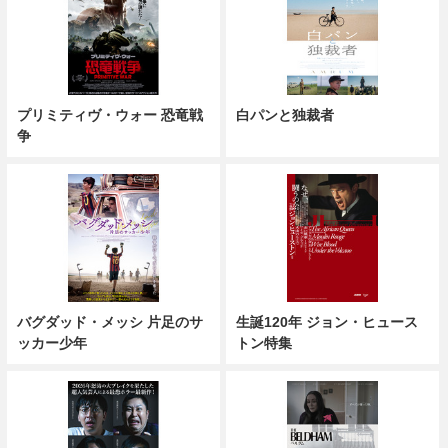
プリミティヴ・ウォー 恐竜戦
白パンと独裁者
争
バグダッド・メッシ 片足のサ
生誕120年 ジョン・ヒュース
ッカー少年
トン特集