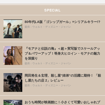
SPECIAL
80年代LA版「ゴシップガール」×シリアルキラー!?
提供：ウォルト・ディズニー・ジャパン
『モアナと伝説の海』＜超＞実写版でスケールアッ
プ＆パワーアップ！等身大ヒロイン・モアナの魅力
を深掘り
提供：ウォルト・ディズニー・ジャパン
岡田将生＆玄理、殺し屋“姉弟“の活躍に期待！ 「殺
し屋たちの店 2」レビュー
提供：ウォルト・ディズニー・ジャパン
おうち時間が映画館に！小さくて可愛いおしゃれプ