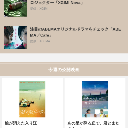
ロジェクター「XGIMI Nova」
提供：XGIMI
注目のABEMAオリジナルドラマをチェック「ABE
MA／Cafe」
提供：ABEMA
今週の公開映画
鯨が消えた入り江
あの星が降る丘で、君とまた