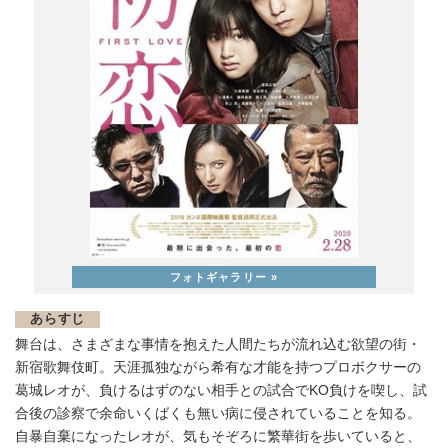
あらすじ
舞台は、さまざまな事情を抱えた人間たちが流れ込む欲望の街・
新宿歌舞伎町。天涯孤独ながら希有な才能を持つプロボクサーの
葛城レオが、負けるはずのない相手との試合でKO負けを喫し、試
合後の診察で余命いくばくも無い病に侵されていることを知る。
自暴自棄になったレオが、気もそぞろに繁華街を歩いていると、