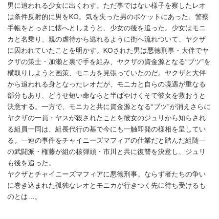
男に追われる少女に出くわす。ただ事ではない様子を察したレオ
は条件反射的に男をKO。気を失った男のポケットにあった、警察
手帳をとっさに懐へとしまうと、少女の後を追った。少女はモニ
カと名乗り、親の虐待から逃れるように街へ流れついて、ヤクザ
に囚われていたことを明かす。KOされた男は悪徳刑事・大伴でヤ
クザの策士・加瀬と裏で手を組み、ヤクザの資金源となる“ブツ”を
横取りしようと画策、モニカを見張っていたのだ。ヤクザと大伴
から追われる身となったレオだが、モニカと自らの境遇が重なる
部分もあり、どうせ短い命ならと半ばやけくそで彼女を救おうと
決意する。一方で、モニカと共に資金源となる“ブツ”が消えさらに
ヤクザの一員・ヤスが殺されたことを彼女のジュリから知らされ
る組員一同は、組長代行の基で今にも一触即発の様相を呈してい
る。一連の事件をチャイニーズマフィアの仕業だと踏んだ組随一
の武闘派・権藤が組の核弾頭・市川と共に復讐を決意し、ジュリ
も後を追った。
ヤクザとチャイニーズマフィアに悪徳刑事。ならず者たちの争い
に巻き込まれた孤独なレオとモニカが行きつく先に待ち受けるも
のとは…。