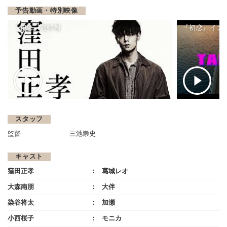
予告動画・特別映像
『初恋』超特報
『初恋』インタ
スタッフ
監督
三池崇史
キャスト
窪田正孝
葛城レオ
大森南朋
大伴
染谷将太
加瀬
小西桜子
モニカ