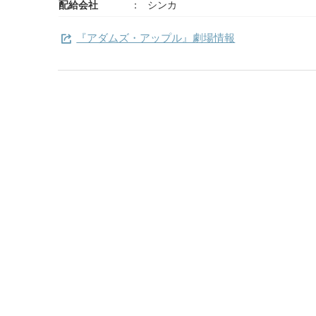
配給会社
シンカ
『アダムズ・アップル』劇場情報