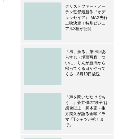
クリストファー・ノー
ラン監督最新作『オデ
ュッセイア』IMAX先行
上映決定！特別ビジュ
アル3種が公開
「風、薫る」第96回あ
らすじ・場面写真 つ
いに、りんが新潟から
帰ってくる日がやって
くる…8月10日放送
「声を聞いただけでも
う…」蒼井優の“咲子”は
想像以上 脚本家・生
方美久が語る金曜ドラ
マ「Tシャツが乾くま
で」