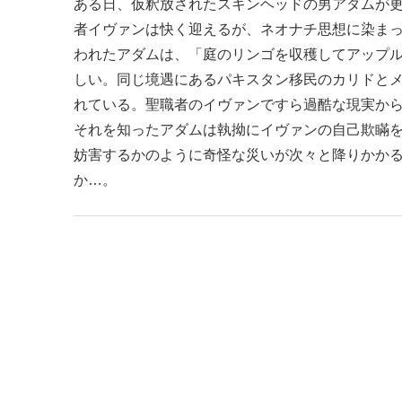
ある日、仮釈放されたスキンヘッドの男アダムが
者イヴァンは快く迎えるが、ネオナチ思想に染ま
われたアダムは、「庭のリンゴを収穫してアップ
しい。同じ境遇にあるパキスタン移民のカリドと
れている。聖職者のイヴァンですら過酷な現実か
それを知ったアダムは執拗にイヴァンの自己欺瞞
妨害するかのように奇怪な災いが次々と降りかか
か…。