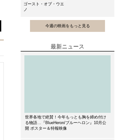
ゴースト・オブ・ウエ
ノ
今週の映画をもっと見る
最新ニュース
世界各地で絶賛！今年もっとも胸を締め付け
る物語…『BlueHeron/ブルーヘロン』10月公
開 ポスター＆特報映像