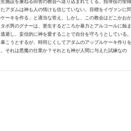
更生施設を兼ねる田舎の教会へ送り込まれてくる。指導役の聖
ったアダムは神も人の情けも信じていない。目標をイヴァンに
ルケーキを作る」と適当な答え。しかし、この教会はどこかお
メタボ男のグナーは、更生するどころか暴力とアルコールに蝕
ら逃避し、妄信的に神を愛することで自分を守ろうとしている
を暴こうとするが、時同じくしてアダムのアップルケーキ作り
る。それは悪魔の仕業か？それとも神が人間に与えた試練なの