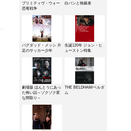
プリミティヴ・ウォー
白パンと独裁者
恐竜戦争
バグダッド・メッシ 片
生誕120年 ジョン・ヒ
足のサッカー少年
ューストン特集
劇場版 ほんとうにあっ
THE BELDHAM/ベルダ
た怖い話～ゾクゾク変
ム
な間取り～