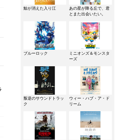
鯨が消えた入り江
あの星が降る丘で、君
とまた出会いたい。
ブルーロック
ミニオンズ＆モンスタ
ーズ
ラ
叛逆のサウンドトラッ
ウィー・ハブ・ア・ド
ク
リーム