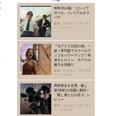
職
80年代LA版「ゴシップ
問
ガール」×シリアルキラ
か
ー!?
ま
提供：ウォルト・ディズニ
ー・ジャパン
。
を
『モアナと伝説の海』＜
超＞実写版でスケールア
ップ＆パワーアップ！等
身大ヒロイン・モアナの
魅力を深掘り
提供：ウォルト・ディズニ
ー・ジャパン
岡田将生＆玄理、殺し
屋“姉弟“の活躍に期待！
「殺し屋たちの店 2」レ
ビュー
提供：ウォルト・ディズニ
ー・ジャパン