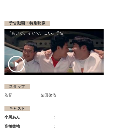
予告動画・特別映像
『あいが、そいで、こい』予告
スタッフ
監督
柴田啓佑
キャスト
小川あん
髙橋雄祐