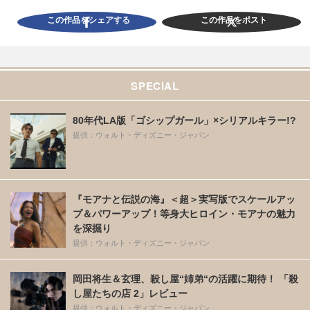
この作品をシェアする
この作品をポスト
SPECIAL
80年代LA版「ゴシップガール」×シリアルキラー!?
提供：ウォルト・ディズニー・ジャパン
『モアナと伝説の海』＜超＞実写版でスケールアッ
プ＆パワーアップ！等身大ヒロイン・モアナの魅力
を深掘り
提供：ウォルト・ディズニー・ジャパン
岡田将生＆玄理、殺し屋“姉弟“の活躍に期待！ 「殺
し屋たちの店 2」レビュー
提供：ウォルト・ディズニー・ジャパン