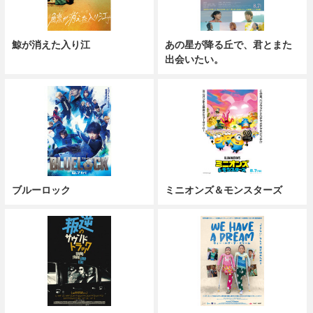
鯨が消えた入り江
あの星が降る丘で、君とまた
出会いたい。
ブルーロック
ミニオンズ＆モンスターズ