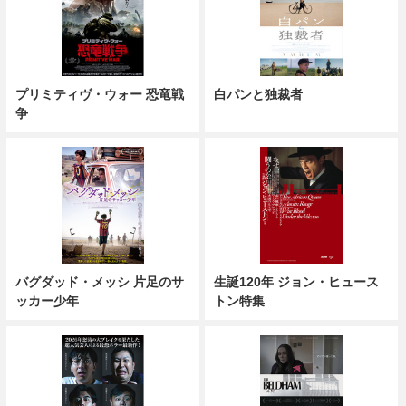
プリミティヴ・ウォー 恐竜戦
白パンと独裁者
争
バグダッド・メッシ 片足のサ
生誕120年 ジョン・ヒュース
ッカー少年
トン特集