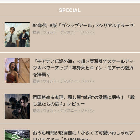
SPECIAL
80年代LA版「ゴシップガール」×シリアルキラー!?
提供：ウォルト・ディズニー・ジャパン
『モアナと伝説の海』＜超＞実写版でスケールアッ
プ＆パワーアップ！等身大ヒロイン・モアナの魅力
を深掘り
提供：ウォルト・ディズニー・ジャパン
岡田将生＆玄理、殺し屋“姉弟“の活躍に期待！ 「殺
し屋たちの店 2」レビュー
提供：ウォルト・ディズニー・ジャパン
おうち時間が映画館に！小さくて可愛いおしゃれプ
ロジェクター「XGIMI Nova」