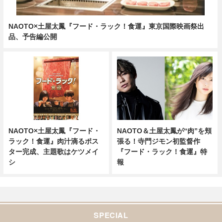
NAOTO×土屋太鳳『フード・ラック！食運』東京国際映画祭出
品、予告編公開
NAOTO×土屋太鳳『フード・
NAOTO＆土屋太鳳が“肉”を頬
ラック！食運』肉汁滴るポス
張る！寺門ジモン初監督作
ター完成、主題歌はケツメイ
『フード・ラック！食運』特
シ
報
SPECIAL