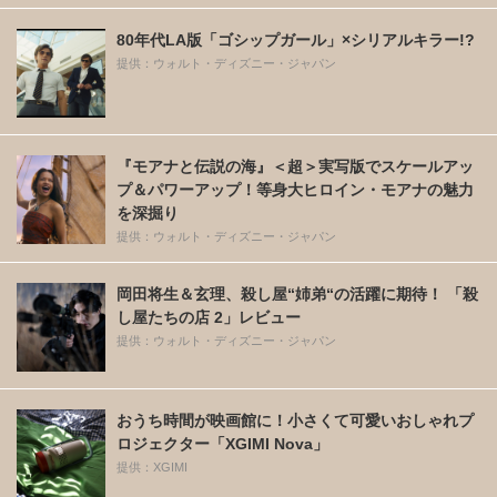
80年代LA版「ゴシップガール」×シリアルキラー!?
提供：ウォルト・ディズニー・ジャパン
『モアナと伝説の海』＜超＞実写版でスケールアッ
プ＆パワーアップ！等身大ヒロイン・モアナの魅力
を深掘り
提供：ウォルト・ディズニー・ジャパン
岡田将生＆玄理、殺し屋“姉弟“の活躍に期待！ 「殺
し屋たちの店 2」レビュー
提供：ウォルト・ディズニー・ジャパン
おうち時間が映画館に！小さくて可愛いおしゃれプ
ロジェクター「XGIMI Nova」
提供：XGIMI