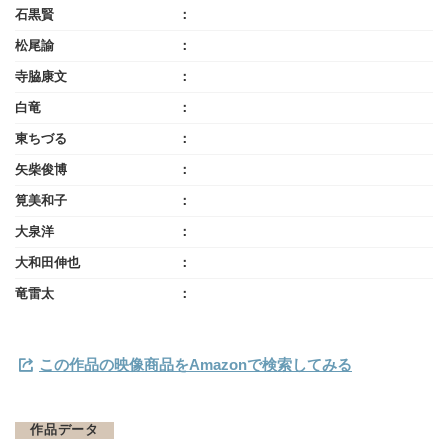
石黒賢
松尾諭
寺脇康文
白竜
東ちづる
矢柴俊博
筧美和子
大泉洋
大和田伸也
竜雷太
この作品の映像商品をAmazonで検索してみる
作品データ