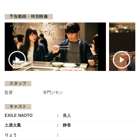
予告動画・特別映像
『フード・ラック！食運』特報
『フード・ラ
スタッフ
監督
寺門ジモン
キャスト
EXILE NAOTO
良人
土屋太鳳
静香
りょう