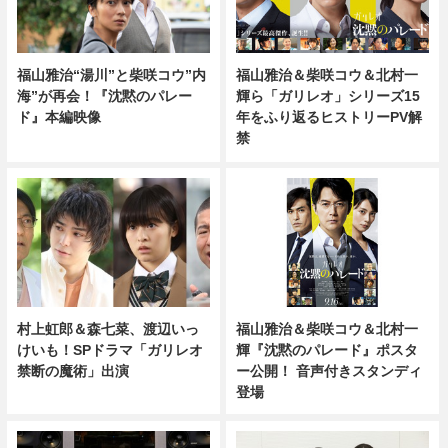
福山雅治“湯川”と柴咲コウ”内
福山雅治＆柴咲コウ＆北村一
海”が再会！『沈黙のパレー
輝ら「ガリレオ」シリーズ15
ド』本編映像
年をふり返るヒストリーPV解
禁
村上虹郎＆森七菜、渡辺いっ
福山雅治＆柴咲コウ＆北村一
けいも！SPドラマ「ガリレオ
輝『沈黙のパレード』ポスタ
禁断の魔術」出演
ー公開！ 音声付きスタンディ
登場