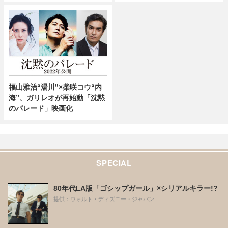
福山雅治“湯川”×柴咲コウ“内
海”、ガリレオが再始動「沈黙
のパレード」映画化
SPECIAL
80年代LA版「ゴシップガール」×シリアルキラー!?
提供：ウォルト・ディズニー・ジャパン