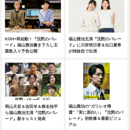
KOH+再始動！『沈黙のパレ
福山雅治主演『沈黙のパレー
ード』福山雅治書き下ろし主
ド』に川床明日香＆出口夏希
題歌入り予告公開
が姉妹役で出演
福山雅治の“ガリレオ帰
岡山天音＆吉田羊＆椎名桔平
還”「実に面白い」『沈黙のパ
ら福山雅治主演『沈黙のパレ
レード』初映像＆最新ビジュ
ード』新キャスト発表
アル