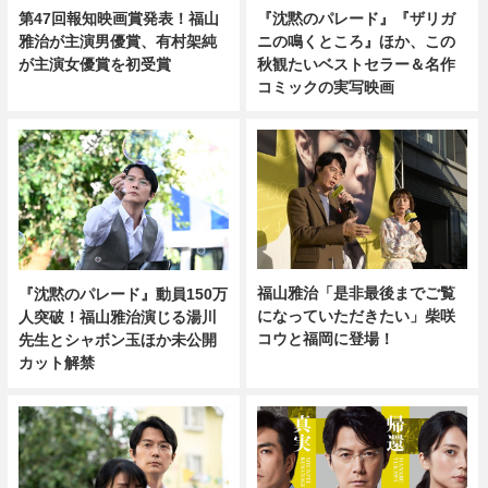
『沈黙のパレード』『ザリガ
第47回報知映画賞発表！福山
ニの鳴くところ』ほか、この
雅治が主演男優賞、有村架純
秋観たいベストセラー＆名作
が主演女優賞を初受賞
コミックの実写映画
福山雅治「是非最後までご覧
『沈黙のパレード』動員150万
になっていただきたい」柴咲
人突破！福山雅治演じる湯川
コウと福岡に登場！
先生とシャボン玉ほか未公開
カット解禁