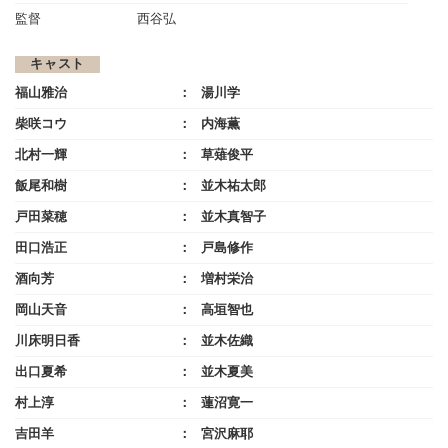
監督
西谷弘
キャスト
福山雅治
湯川学
柴咲コウ
内海薫
北村一輝
草薙俊平
飯尾和樹
並木祐太郎
戸田菜穂
並木真智子
田口浩正
戸島修作
酒向芳
増村栄治
岡山天音
高垣智也
川床明日香
並木佐織
出口夏希
並木夏美
村上淳
蓮沼寛一
吉田羊
宮沢麻耶