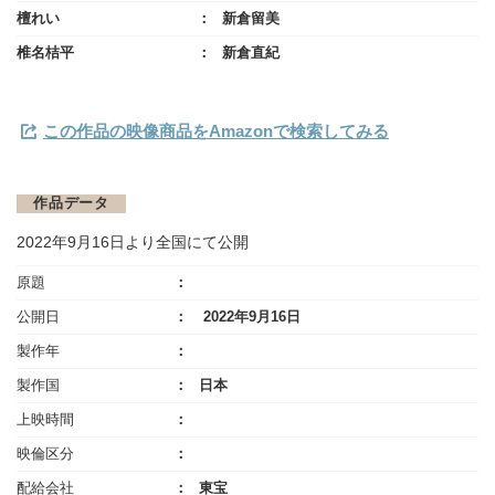
檀れい
新倉留美
椎名桔平
新倉直紀
この作品の映像商品をAmazonで検索してみる
作品データ
2022年9月16日より全国にて公開
原題
公開日
2022年9月16日
製作年
製作国
日本
上映時間
映倫区分
配給会社
東宝