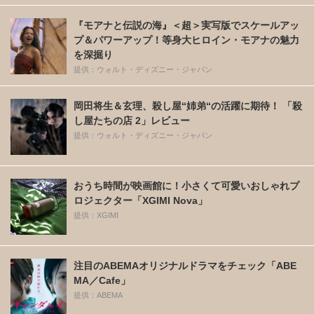
『モアナと伝説の海』＜超＞実写版でスケールアッ
プ＆パワーアップ！等身大ヒロイン・モアナの魅力
を深掘り
提供：ウォルト・ディズニー・ジャパン
岡田将生＆玄理、殺し屋“姉弟“の活躍に期待！ 「殺
し屋たちの店 2」レビュー
提供：ウォルト・ディズニー・ジャパン
おうち時間が映画館に！小さくて可愛いおしゃれプ
ロジェクター「XGIMI Nova」
提供：XGIMI
注目のABEMAオリジナルドラマをチェック「ABE
MA／Cafe」
提供：ABEMA