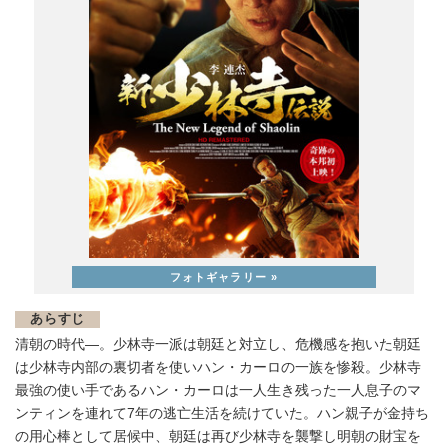
あらすじ
清朝の時代―。少林寺一派は朝廷と対立し、危機感を抱いた朝廷
は少林寺内部の裏切者を使いハン・カーロの一族を惨殺。少林寺
最強の使い手であるハン・カーロは一人生き残った一人息子のマ
ンティンを連れて7年の逃亡生活を続けていた。ハン親子が金持ち
の用心棒として居候中、朝廷は再び少林寺を襲撃し明朝の財宝を