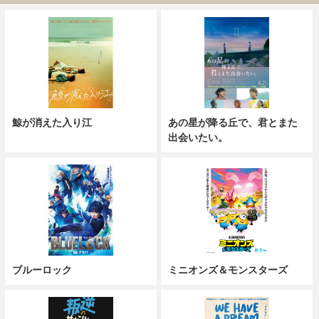
鯨が消えた入り江
あの星が降る丘で、君とまた
出会いたい。
ブルーロック
ミニオンズ＆モンスターズ