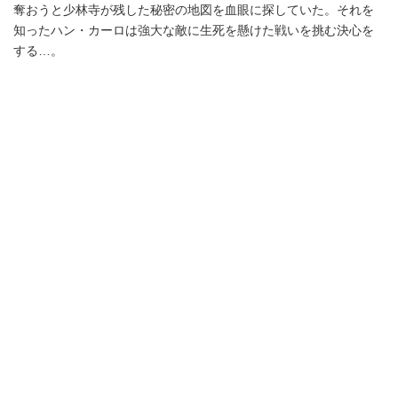
奪おうと少林寺が残した秘密の地図を血眼に探していた。それを
知ったハン・カーロは強大な敵に生死を懸けた戦いを挑む決心を
する…。