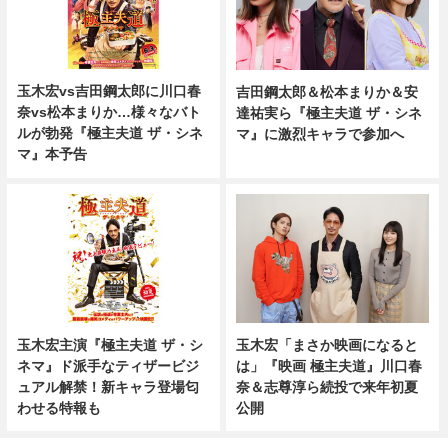
玉木宏vs吉田鋼太郎に川口春
吉田鋼太郎＆松本まりか＆安
奈vs松本まりか…様々なバト
達祐実ら『極主夫道 ザ・シネ
ルが勃発『極主夫道 ザ・シネ
マ』に激烈キャラで参加へ
マ』本予告
玉木宏主演『極主夫道 ザ・シ
玉木宏「まさか映画になると
ネマ』ド派手なティザービジ
は」『映画 極主夫道』川口春
ュアル解禁！新キャラ登場匂
奈＆志尊淳ら続投で来年初夏
わせる特報も
公開