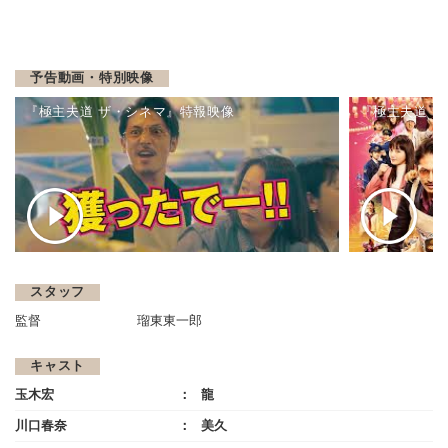
予告動画・特別映像
『極主夫道 ザ・シネマ』特報映像
『極主夫道 
スタッフ
監督
瑠東東一郎
キャスト
玉木宏
龍
川口春奈
美久