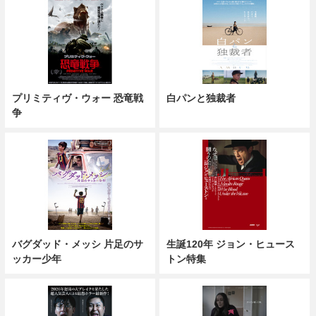
プリミティヴ・ウォー 恐竜戦
白パンと独裁者
争
バグダッド・メッシ 片足のサ
生誕120年 ジョン・ヒュース
ッカー少年
トン特集