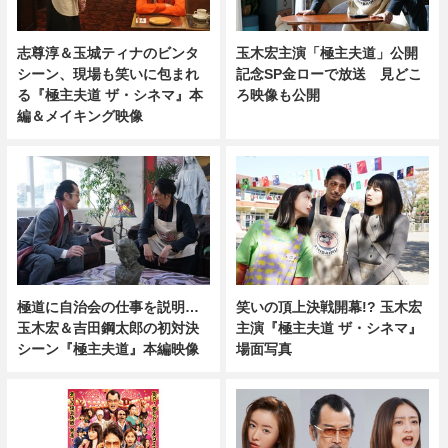
志尊淳＆玉城ティナのビンタ
玉木宏主演「極主夫道」公開
シーン、現場も笑いに包まれ
記念SP金ローで放送 見どこ
る『極主夫道 ザ・シネマ』本
ろ映像も公開
編＆メイキング映像
極道に自治会の仕事を説明…
笑いの頂上決戦開幕!? 玉木宏
玉木宏＆吉田鋼太郎の初対決
主演『極主夫道 ザ・シネマ』
シーン『極主夫道』本編映像
場面写真