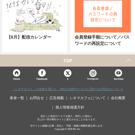
【8月】配信カレンダー
会員登録手順について／パス
ワードの再設定について
TOP
X
Home
Facebook
Instagram
YouTube
「シネマカフェ」の名称を用いた、他社の有料サービスに関するお問合せについて
著者一覧
お問合せ
広告掲載
シネマカフェについて
会社概要
個人情報保護方針
紹介した商品/サービスを購入、契約した場合に、
売上の一部が弊社サイトに還元されることがあります。
当サイトに掲載の記事・見出し・写真・画像の無断転載を禁じます。
Copyright © 2026 IID, Inc.