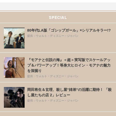
SPECIAL
80年代LA版「ゴシップガール」×シリアルキラー!?
提供：ウォルト・ディズニー・ジャパン
『モアナと伝説の海』＜超＞実写版でスケールアッ
プ＆パワーアップ！等身大ヒロイン・モアナの魅力
を深掘り
提供：ウォルト・ディズニー・ジャパン
岡田将生＆玄理、殺し屋“姉弟“の活躍に期待！ 「殺
し屋たちの店 2」レビュー
提供：ウォルト・ディズニー・ジャパン