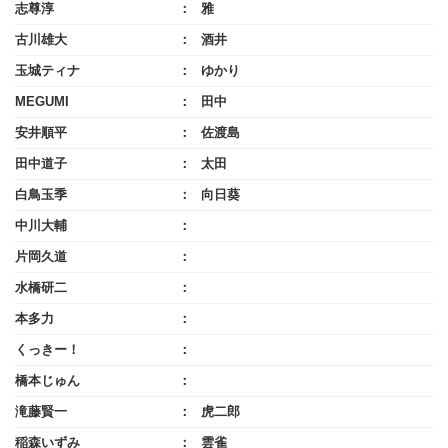
志尊淳
雅
古川雄大
酒井
玉城ティナ
ゆかり
MEGUMI
田中
安井順平
佐渡島
田中道子
太田
白鳥玉季
向日葵
中川大輔
片岡久道
水橋研二
本多力
くっきー！
橋本じゅん
滝藤賢一
虎二郎
稲森いずみ
雲雀