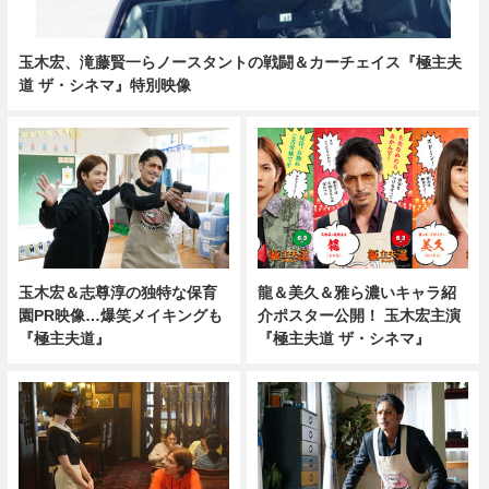
玉木宏、滝藤賢一らノースタントの戦闘＆カーチェイス『極主夫
道 ザ・シネマ』特別映像
龍＆美久＆雅ら濃いキャラ紹
玉木宏＆志尊淳の独特な保育
介ポスター公開！ 玉木宏主演
園PR映像…爆笑メイキングも
『極主夫道 ザ・シネマ』
『極主夫道』