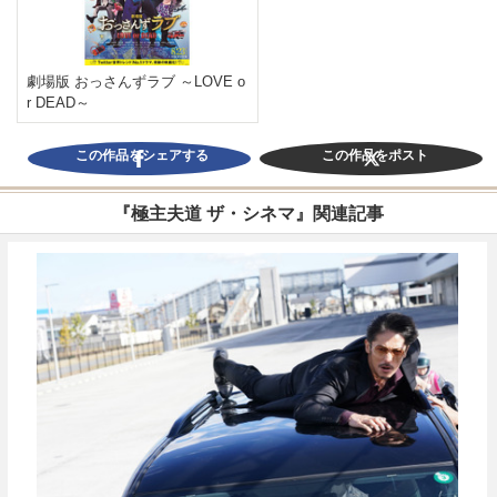
劇場版 おっさんずラブ ～LOVE o
r DEAD～
この作品をシェアする
この作品をポスト
『極主夫道 ザ・シネマ』関連記事