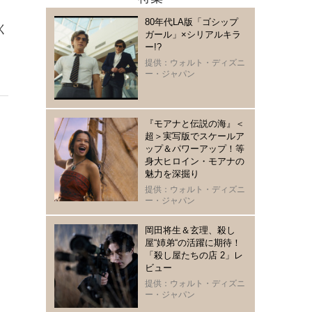
80年代LA版「ゴシップ
く
ガール」×シリアルキラ
ー!?
っ
提供：ウォルト・ディズニ
ー・ジャパン
『モアナと伝説の海』＜
超＞実写版でスケールア
ップ＆パワーアップ！等
身大ヒロイン・モアナの
魅力を深掘り
提供：ウォルト・ディズニ
ー・ジャパン
岡田将生＆玄理、殺し
屋“姉弟“の活躍に期待！
「殺し屋たちの店 2」レ
ビュー
提供：ウォルト・ディズニ
ー・ジャパン