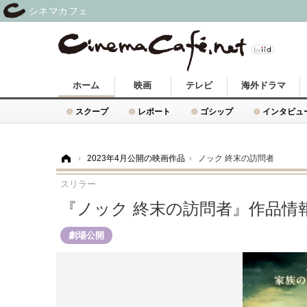
シネマカフェ
ホーム
映画
テレビ
海外ドラマ
スクープ
レポート
ゴシップ
インタビュ
ホーム
›
2023年4月公開の映画作品
›
ノック 終末の訪問者
スリラー
『ノック 終末の訪問者』作品情
劇場公開