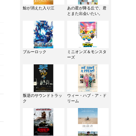
鯨が消えた入り江
あの星が降る丘で、君
とまた出会いたい。
ブルーロック
ミニオンズ＆モンスタ
ーズ
叛逆のサウンドトラッ
ウィー・ハブ・ア・ド
ク
リーム