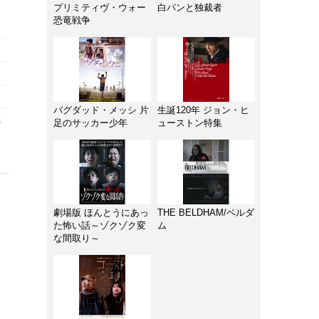
プリミティヴ・ウォー
白パンと独裁者
恐竜戦争
バグダッド・メッシ 片
生誕120年 ジョン・ヒ
s
足のサッカー少年
ューストン特集
劇場版 ほんとうにあっ
THE BELDHAM/ベルダ
た怖い話～ゾクゾク変
ム
な間取り～