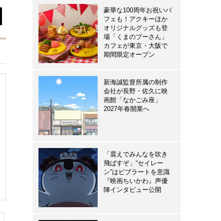
豪華な100周年お祝いパ
フェも！アクキーほか
オリジナルグッズも登
場「くまのプーさん」
カフェが東京・大阪で
期間限定オープン
新海誠監督所属の制作
会社が長野・佐久に映
画館「なかごみ座」
2027年春開業へ
「震えでみんなを吹き
飛ばすぞ」“セイレー
ン”はビブラートを意識
『映画ちいかわ』声優
陣インタビュー公開