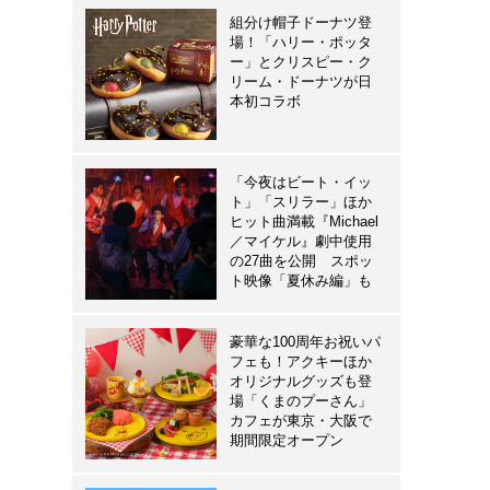
組分け帽子ドーナツ登
場！「ハリー・ポッタ
ー」とクリスピー・ク
リーム・ドーナツが日
本初コラボ
「今夜はビート・イッ
ト」「スリラー」ほか
ヒット曲満載『Michael
／マイケル』劇中使用
の27曲を公開 スポッ
ト映像「夏休み編」も
豪華な100周年お祝いパ
フェも！アクキーほか
オリジナルグッズも登
場「くまのプーさん」
カフェが東京・大阪で
期間限定オープン