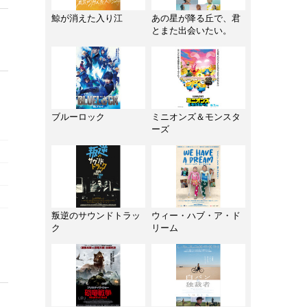
鯨が消えた入り江
あの星が降る丘で、君
とまた出会いたい。
ブルーロック
ミニオンズ＆モンスタ
ーズ
叛逆のサウンドトラッ
ウィー・ハブ・ア・ド
ク
リーム