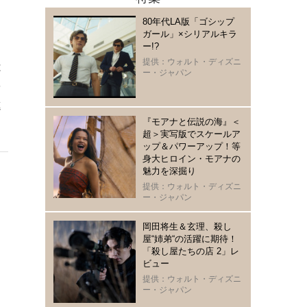
80年代LA版「ゴシップ
っ
ガール」×シリアルキラ
ー!?
々
提供：ウォルト・ディズニ
は
ー・ジャパン
を
進
『モアナと伝説の海』＜
。
超＞実写版でスケールア
ップ＆パワーアップ！等
身大ヒロイン・モアナの
魅力を深掘り
提供：ウォルト・ディズニ
ー・ジャパン
岡田将生＆玄理、殺し
屋“姉弟“の活躍に期待！
「殺し屋たちの店 2」レ
ビュー
提供：ウォルト・ディズニ
ー・ジャパン