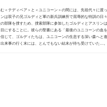
住む＜テディベア＞と＜ユニコーン＞の間には、先祖代々に渡
リンは双子の兄ゴルディと軍の新兵訓練所で屈辱的な特訓の日
熊の部隊を捜すため、捜索部隊に参加したゴルディとアスリン
を目にすることに。彼らの聖書にある「最後のユニコーンの血
を信じて、ゴルディたちは、ユニコーンの生息する深い森へと
な出来事の行く末には、とんでもない結末が待ち受けていた…