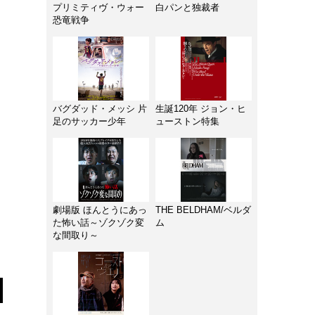
プリミティヴ・ウォー
白パンと独裁者
恐竜戦争
バグダッド・メッシ 片
生誕120年 ジョン・ヒ
足のサッカー少年
ューストン特集
劇場版 ほんとうにあっ
THE BELDHAM/ベルダ
た怖い話～ゾクゾク変
ム
な間取り～