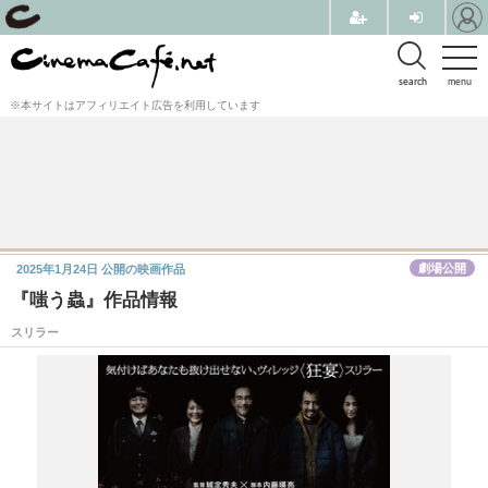
search
menu
※本サイトはアフィリエイト広告を利用しています
劇場公開
2025年1月24日
公開の映画作品
『嗤う蟲』作品情報
スリラー