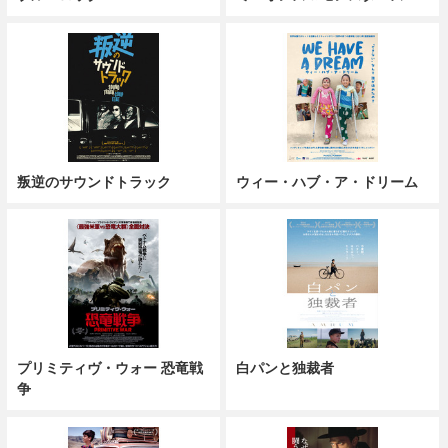
叛逆のサウンドトラック
ウィー・ハブ・ア・ドリーム
プリミティヴ・ウォー 恐竜戦
白パンと独裁者
争