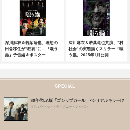
深川麻衣＆若葉竜也、理想の
深川麻衣＆若葉竜也共演、“村
田舎移住が“狂宴”に…『嗤う
社会”の実態描くスリラー『嗤
蟲』予告編＆ポスター
う蟲』2025年1月公開
SPECIAL
80年代LA版「ゴシップガール」×シリアルキラー!?
提供：ウォルト・ディズニー・ジャパン