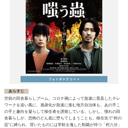
あらすじ
空前の田舎暮らしブーム。コロナ禍によって急速に普及したテレ
ワークを追い風に、過疎化が急速に進む地方自治体も、あの手こ
の手と趣向を凝らして移住者を誘致している。しかし、憧れの田
舎暮らしが、恐怖のどん底に堕ちてしまうことも。移住先で“村の
掟”に縛られ、背いたものには常軌を逸した制裁が待つ「村八分」