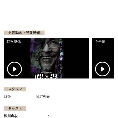
予告動画・特別映像
特報映像
予告編
スタッフ
監督
城定秀夫
キャスト
深川麻衣