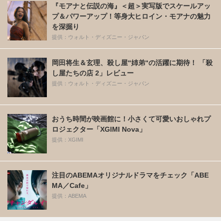
『モアナと伝説の海』＜超＞実写版でスケールアッ
プ＆パワーアップ！等身大ヒロイン・モアナの魅力
を深掘り
提供：ウォルト・ディズニー・ジャパン
岡田将生＆玄理、殺し屋“姉弟“の活躍に期待！ 「殺
し屋たちの店 2」レビュー
提供：ウォルト・ディズニー・ジャパン
おうち時間が映画館に！小さくて可愛いおしゃれプ
ロジェクター「XGIMI Nova」
提供：XGIMI
注目のABEMAオリジナルドラマをチェック「ABE
MA／Cafe」
提供：ABEMA