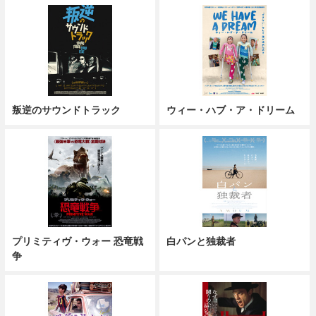
叛逆のサウンドトラック
ウィー・ハブ・ア・ドリーム
プリミティヴ・ウォー 恐竜戦
白パンと独裁者
争