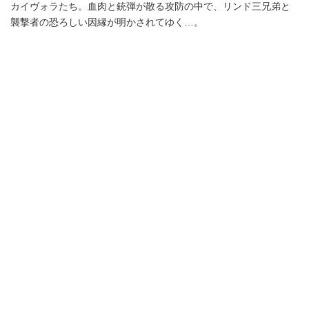
カイヴォラたち。血肉と銃弾が散る攻防の中で、リンド三兄弟と
襲撃者の恐ろしい因縁が明かされてゆく…。