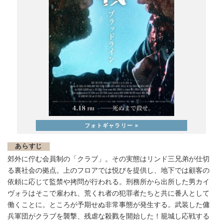
あらすじ
郊外に佇む会員制の「クラブ」。その実態はリンド三兄弟が仕切
る裏社会の拠点。上のフロアでは悦びを提供し、地下では顧客の
依頼に応じて監禁や拷問が行われる。刑務所から出所した男カイ
ヴォラはそこで雇われ、荒くれ者の犯罪者たちと共に番人として
働くことに。ところが予期せぬ非常事態が発生する。武装した傭
兵軍団がクラブを襲撃、残虐な殺戮を開始した！籠城し応戦する