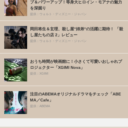
プ＆パワーアップ！等身大ヒロイン・モアナの魅力
を深掘り
提供：ウォルト・ディズニー・ジャパン
岡田将生＆玄理、殺し屋“姉弟“の活躍に期待！ 「殺
し屋たちの店 2」レビュー
提供：ウォルト・ディズニー・ジャパン
おうち時間が映画館に！小さくて可愛いおしゃれプ
ロジェクター「XGIMI Nova」
提供：XGIMI
注目のABEMAオリジナルドラマをチェック「ABE
MA／Cafe」
提供：ABEMA