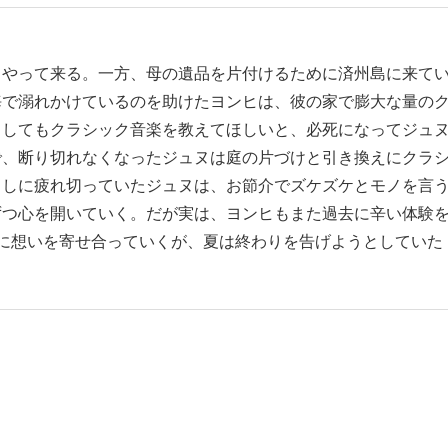
とやって来る。一方、母の遺品を片付けるために済州島に来て
海で溺れかけているのを助けたヨンヒは、彼の家で膨大な量の
うしてもクラシック音楽を教えてほしいと、必死になってジュ
で、断り切れなくなったジュヌは庭の片づけと引き換えにクラ
らしに疲れ切っていたジュヌは、お節介でズケズケとモノを言
ずつ心を開いていく。だが実は、ヨンヒもまた過去に辛い体験
に想いを寄せ合っていくが、夏は終わりを告げようとしていた