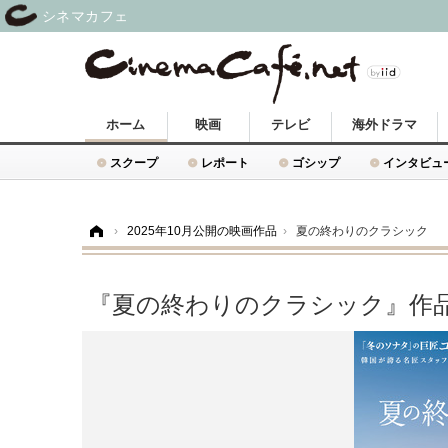
シネマカフェ
ホーム
映画
テレビ
海外ドラマ
スクープ
レポート
ゴシップ
インタビュ
ホーム
›
2025年10月公開の映画作品
›
夏の終わりのクラシック
『夏の終わりのクラシック』作