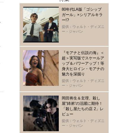
80年代LA版「ゴシップ
ガール」×シリアルキラ
ー!?
い
提供：ウォルト・ディズニ
ク
ー・ジャパン
ヌ
シ
『モアナと伝説の海』＜
う
超＞実写版でスケールア
を
ップ＆パワーアップ！等
身大ヒロイン・モアナの
魅力を深掘り
提供：ウォルト・ディズニ
ー・ジャパン
岡田将生＆玄理、殺し
屋“姉弟“の活躍に期待！
「殺し屋たちの店 2」レ
ビュー
提供：ウォルト・ディズニ
ー・ジャパン