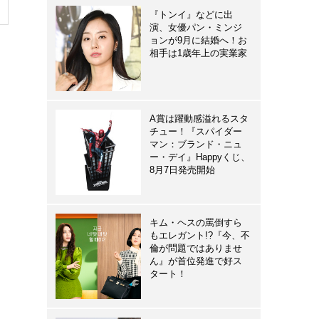
『トンイ』などに出
演、女優パン・ミンジ
ョンが9月に結婚へ！お
相手は1歳年上の実業家
A賞は躍動感溢れるスタ
チュー！『スパイダー
マン：ブランド・ニュ
ー・デイ』Happyくじ、
8月7日発売開始
キム・ヘスの罵倒すら
もエレガント!?『今、不
倫が問題ではありませ
ん』が首位発進で好ス
タート！