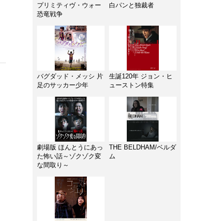
プリミティヴ・ウォー
白パンと独裁者
恐竜戦争
バグダッド・メッシ 片
生誕120年 ジョン・ヒ
足のサッカー少年
ューストン特集
劇場版 ほんとうにあっ
THE BELDHAM/ベルダ
た怖い話～ゾクゾク変
ム
な間取り～