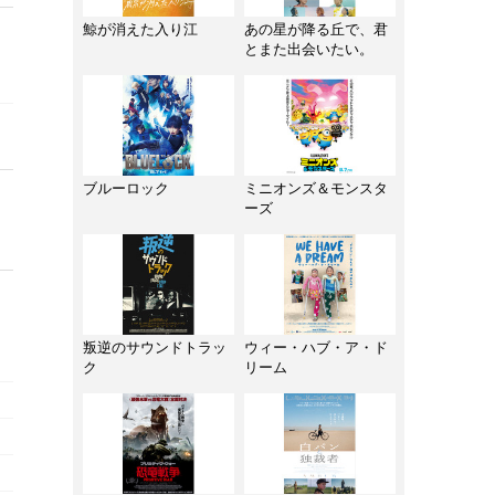
鯨が消えた入り江
あの星が降る丘で、君
とまた出会いたい。
ブルーロック
ミニオンズ＆モンスタ
ーズ
叛逆のサウンドトラッ
ウィー・ハブ・ア・ド
ク
リーム