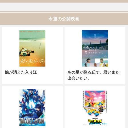
今週の公開映画
鯨が消えた入り江
あの星が降る丘で、君とまた
出会いたい。