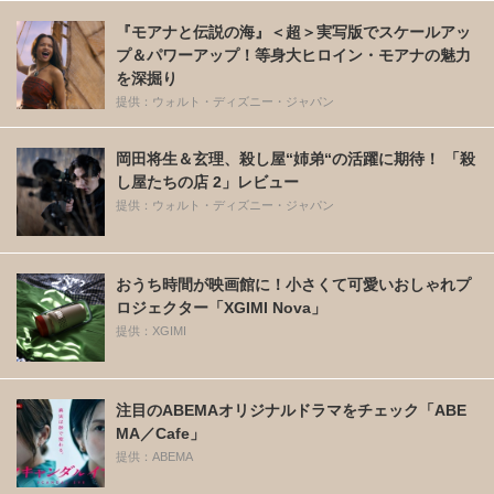
『モアナと伝説の海』＜超＞実写版でスケールアッ
プ＆パワーアップ！等身大ヒロイン・モアナの魅力
を深掘り
提供：ウォルト・ディズニー・ジャパン
岡田将生＆玄理、殺し屋“姉弟“の活躍に期待！ 「殺
し屋たちの店 2」レビュー
提供：ウォルト・ディズニー・ジャパン
おうち時間が映画館に！小さくて可愛いおしゃれプ
ロジェクター「XGIMI Nova」
提供：XGIMI
注目のABEMAオリジナルドラマをチェック「ABE
MA／Cafe」
提供：ABEMA