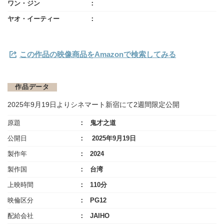
ワン・ジン
ヤオ・イーティー
この作品の映像商品をAmazonで検索してみる
作品データ
2025年9月19日よりシネマート新宿にて2週間限定公開
原題
鬼才之道
公開日
2025年9月19日
製作年
2024
製作国
台湾
上映時間
110分
映倫区分
PG12
配給会社
JAIHO