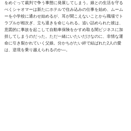
をめぐって裁判で争う事態に発展してしまう。娘との生活を守る
べくシャオマーは新たにホテルで住み込みの仕事を始め、ムーム
ーを小学校に通わせ始めるが、耳が聞こえないことから職場でト
ラブルが相次ぎ、立ち退きを命じられる。追い詰められた彼は、
意図的に事故を起こして自動車保険をかすめ取る闇ビジネスに加
担してしまうのだった。ただ一緒にいたいだけなのに、非情な運
命に引き裂かれていく父娘。分かちがたい絆で結ばれた2人の愛
は、逆境を乗り越えられるのか―。