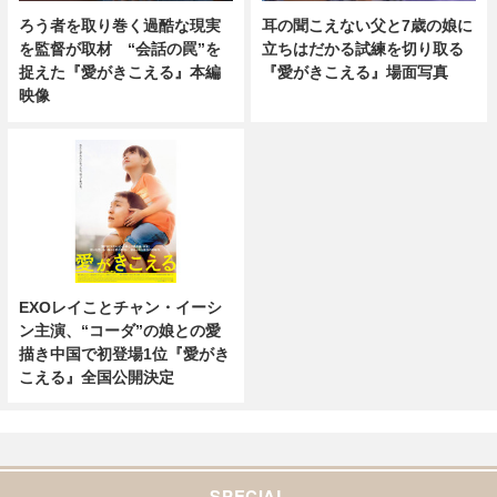
ろう者を取り巻く過酷な現実
耳の聞こえない父と7歳の娘に
を監督が取材 “会話の罠”を
立ちはだかる試練を切り取る
捉えた『愛がきこえる』本編
『愛がきこえる』場面写真
映像
EXOレイことチャン・イーシ
ン主演、“コーダ”の娘との愛
描き中国で初登場1位『愛がき
こえる』全国公開決定
SPECIAL