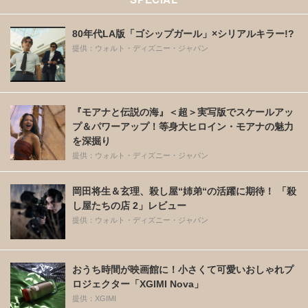
80年代LA版「ゴシップガール」×シリアルキラー!?
提供：ウォルト・ディズニー・ジャパン
『モアナと伝説の海』＜超＞実写版でスケールアッ
プ＆パワーアップ！等身大ヒロイン・モアナの魅力
を深掘り
提供：ウォルト・ディズニー・ジャパン
岡田将生＆玄理、殺し屋“姉弟“の活躍に期待！ 「殺
し屋たちの店 2」レビュー
提供：ウォルト・ディズニー・ジャパン
おうち時間が映画館に！小さくて可愛いおしゃれプ
ロジェクター「XGIMI Nova」
提供：XGIMI