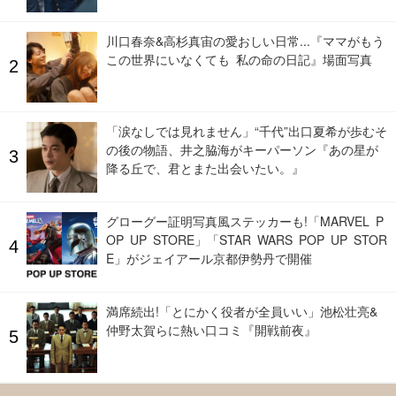
川口春奈&高杉真宙の愛おしい日常...『ママがもう
この世界にいなくても 私の命の日記』場面写真
「涙なしでは見れません」“千代”出口夏希が歩むそ
の後の物語、井之脇海がキーパーソン『あの星が
降る丘で、君とまた出会いたい。』
グローグー証明写真風ステッカーも!「MARVEL P
OP UP STORE」「STAR WARS POP UP STOR
E」がジェイアール京都伊勢丹で開催
満席続出!「とにかく役者が全員いい」池松壮亮&
仲野太賀らに熱い口コミ『開戦前夜』