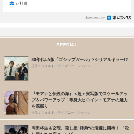
正社員
Sponsored by
SPECIAL
80年代LA版「ゴシップガール」×シリアルキラー!?
提供：ウォルト・ディズニー・ジャパン
『モアナと伝説の海』＜超＞実写版でスケールアッ
プ＆パワーアップ！等身大ヒロイン・モアナの魅力
を深掘り
提供：ウォルト・ディズニー・ジャパン
岡田将生＆玄理、殺し屋“姉弟“の活躍に期待！ 「殺