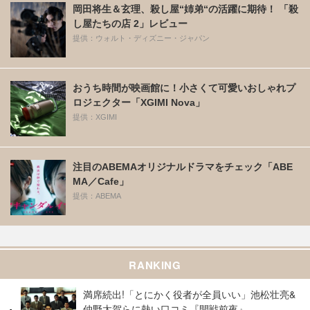
岡田将生＆玄理、殺し屋“姉弟“の活躍に期待！ 「殺
し屋たちの店 2」レビュー
提供：ウォルト・ディズニー・ジャパン
おうち時間が映画館に！小さくて可愛いおしゃれプ
ロジェクター「XGIMI Nova」
提供：XGIMI
注目のABEMAオリジナルドラマをチェック「ABE
MA／Cafe」
提供：ABEMA
RANKING
満席続出!「とにかく役者が全員いい」池松壮亮&
仲野太賀らに熱い口コミ『開戦前夜』