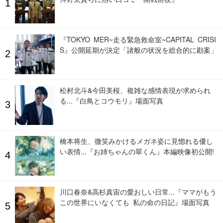
『TOKYO MER~走る緊急救命室~CAPITAL CRISI
S』公開延期が決定「諸般の状況を総合的に勘案」
松村北斗&今田美桜、複雑な感情表現が求められ
る...『白鳥とコウモリ』場面写真
橋本将生、微笑みかけるメガネ姿に見惚れる優し
い表情...『お姉ちゃんの翠くん』本編映像初公開!
川口春奈&高杉真宙の愛おしい日常...『ママがもう
この世界にいなくても 私の命の日記』場面写真