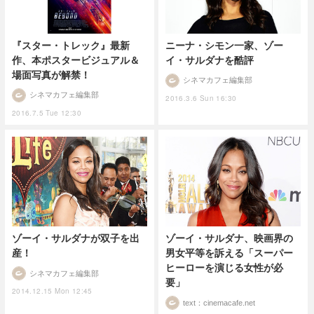
『スター・トレック』最新
ニーナ・シモン一家、ゾー
作、本ポスタービジュアル＆
イ・サルダナを酷評
場面写真が解禁！
シネマカフェ編集部
シネマカフェ編集部
2016.3.6 Sun 16:30
2016.7.5 Tue 12:30
ゾーイ・サルダナが双子を出
ゾーイ・サルダナ、映画界の
産！
男女平等を訴える「スーパー
ヒーローを演じる女性が必
シネマカフェ編集部
要」
2014.12.15 Mon 12:45
text：cinemacafe.net