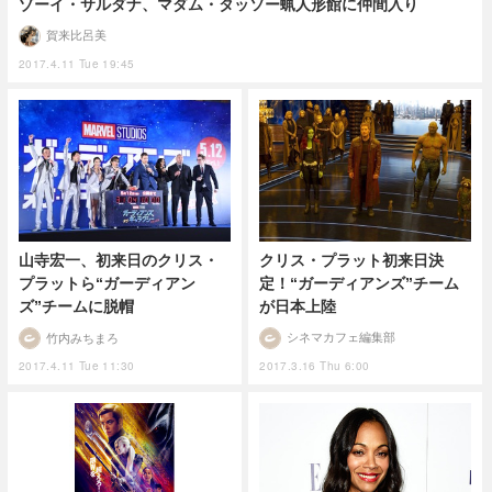
ゾーイ・サルダナ、マダム・タッソー蝋人形館に仲間入り
賀来比呂美
2017.4.11 Tue 19:45
クリス・プラット初来日決
山寺宏一、初来日のクリス・
定！“ガーディアンズ”チーム
プラットら“ガーディアン
が日本上陸
ズ”チームに脱帽
シネマカフェ編集部
竹内みちまろ
2017.3.16 Thu 6:00
2017.4.11 Tue 11:30