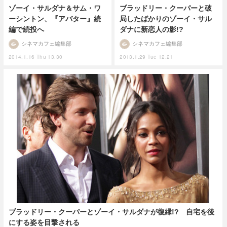
ゾーイ・サルダナ＆サム・ワ
ブラッドリー・クーパーと破
ーシントン、『アバター』続
局したばかりのゾーイ・サル
編で続投へ
ダナに新恋人の影!?
シネマカフェ編集部
シネマカフェ編集部
2014.1.16 Thu 13:30
2013.1.29 Tue 12:21
ブラッドリー・クーパーとゾーイ・サルダナが復縁!? 自宅を後
にする姿を目撃される