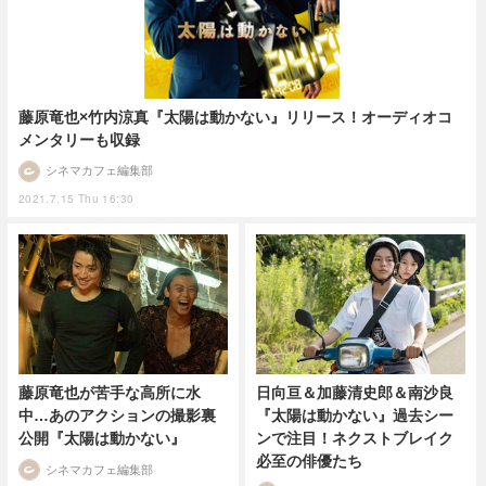
藤原竜也×竹内涼真『太陽は動かない』リリース！オーディオコ
メンタリーも収録
シネマカフェ編集部
2021.7.15 Thu 16:30
藤原竜也が苦手な高所に水
日向亘＆加藤清史郎＆南沙良
中…あのアクションの撮影裏
『太陽は動かない』過去シー
公開『太陽は動かない』
ンで注目！ネクストブレイク
必至の俳優たち
シネマカフェ編集部