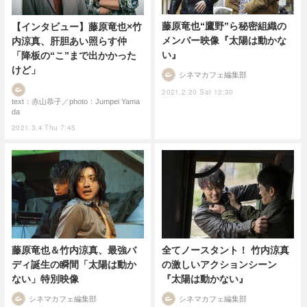
藤原竜也“鷹野”ら秘密組織の
【インタビュー】藤原竜也×竹
メンバー映像『太陽は動かな
内涼真、肝胆あい照らす仲
い』
「降板の“こ”まで出かかった
けど」
シネマカフェ編集部
2021.2.20 Sat 12:30
text：赤山恭子／photo：Jumpei Yama
da
2021.3.4 Thu 7:45
藤原竜也＆竹内涼真、最強バ
全てノースタント！ 竹内涼真
ディ誕生の瞬間「太陽は動か
の激しいアクションシーン
ない」特別映像
『太陽は動かない』
シネマカフェ編集部
シネマカフェ編集部