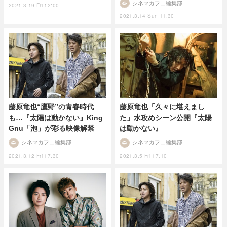
シネマカフェ編集部
2021.3.19 Fri 12:00
2021.3.14 Sun 11:30
藤原竜也“鷹野”の青春時代
藤原竜也「久々に堪えまし
も…『太陽は動かない』King
た」水攻めシーン公開『太陽
Gnu「泡」が彩る映像解禁
は動かない』
シネマカフェ編集部
シネマカフェ編集部
2021.3.12 Fri 17:30
2021.3.5 Fri 17:10