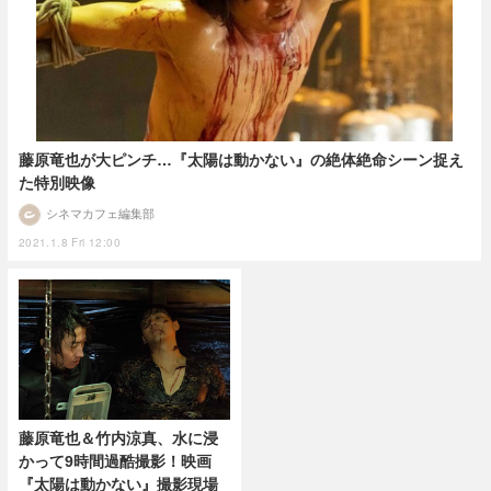
藤原竜也が大ピンチ…『太陽は動かない』の絶体絶命シーン捉え
た特別映像
シネマカフェ編集部
2021.1.8 Fri 12:00
藤原竜也＆竹内涼真、水に浸
かって9時間過酷撮影！映画
『太陽は動かない』撮影現場